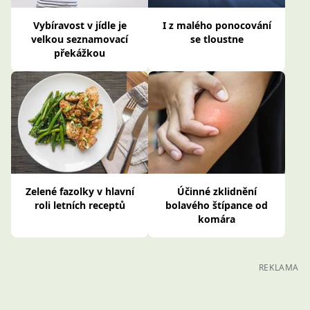
Vybíravost v jídle je
I z malého ponocování
velkou seznamovací
se tloustne
překážkou
Zelené fazolky v hlavní
Účinné zklidnění
roli letních receptů
bolavého štípance od
komára
REKLAMA