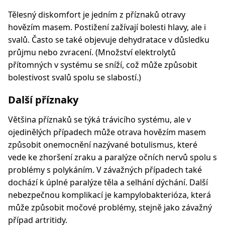
Tělesný diskomfort je jedním z příznaků otravy
hovězím masem. Postižení zažívají bolesti hlavy, ale i
svalů. Často se také objevuje dehydratace v důsledku
průjmu nebo zvracení. (Množství elektrolytů
přítomných v systému se sníží, což může způsobit
bolestivost svalů spolu se slabostí.)
Další příznaky
Většina příznaků se týká trávicího systému, ale v
ojedinělých případech může otrava hovězím masem
způsobit onemocnění nazývané botulismus, které
vede ke zhoršení zraku a paralýze očních nervů spolu s
problémy s polykáním. V závažných případech také
dochází k úplné paralýze těla a selhání dýchání. Další
nebezpečnou komplikací je kampylobakterióza, která
může způsobit močové problémy, stejně jako závažný
případ artritidy.