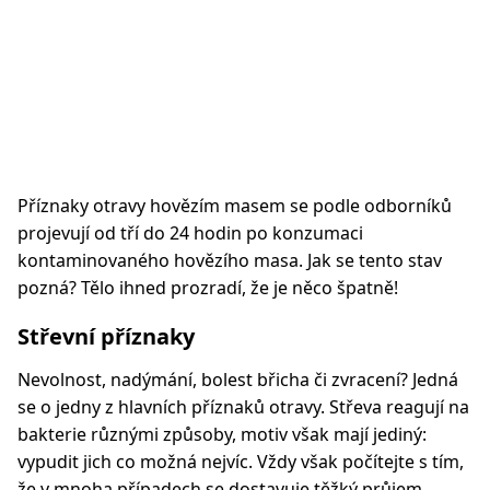
Příznaky otravy hovězím masem se podle odborníků
projevují od tří do 24 hodin po konzumaci
kontaminovaného hovězího masa. Jak se tento stav
pozná? Tělo ihned prozradí, že je něco špatně!
Střevní příznaky
Nevolnost, nadýmání, bolest břicha či zvracení? Jedná
se o jedny z hlavních příznaků otravy. Střeva reagují na
bakterie různými způsoby, motiv však mají jediný:
vypudit jich co možná nejvíc. Vždy však počítejte s tím,
že v mnoha případech se dostavuje těžký průjem