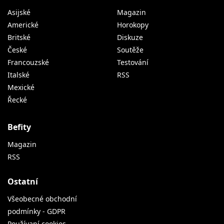
Asijské
Magazin
Americké
Horokopy
Britské
Diskuze
České
Soutěže
Francouzské
Testování
Italské
RSS
Mexické
Řecké
Befity
Magazin
RSS
Ostatní
Všeobecné obchodní
podmínky - GDPR
Používaní cookies