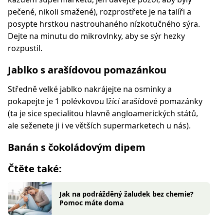
pečené, nikoli smažené), rozprostřete je na talíři a
posypte hrstkou nastrouhaného nízkotučného sýra.
Dejte na minutu do mikrovlnky, aby se sýr hezky
rozpustil.
Jablko s arašídovou pomazánkou
Středně velké jablko nakrájejte na osminky a
pokapejte je 1 polévkovou lžící arašídové pomazánky
(ta je sice specialitou hlavně angloamerických států,
ale seženete ji i ve větších supermarketech u nás).
Banán s čokoládovým dipem
Čtěte také:
Jak na podrážděný žaludek bez chemie?
Pomoc máte doma