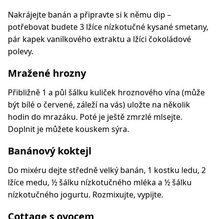
Nakrájejte banán a připravte si k němu dip –
potřebovat budete 3 lžíce nízkotučné kysané smetany,
pár kapek vanilkového extraktu a lžíci čokoládové
polevy.
Mražené hrozny
Přibližně 1 a půl šálku kuliček hroznového vína (může
být bílé o červené, záleží na vás) uložte na několik
hodin do mrazáku. Poté je ještě zmrzlé mlsejte.
Doplnit je můžete kouskem sýra.
Banánový koktejl
Do mixéru dejte středně velký banán, 1 kostku ledu, 2
lžíce medu, ½ šálku nízkotučného mléka a ½ šálku
nízkotučného jogurtu. Rozmixujte, vypijte.
Cottage s ovocem