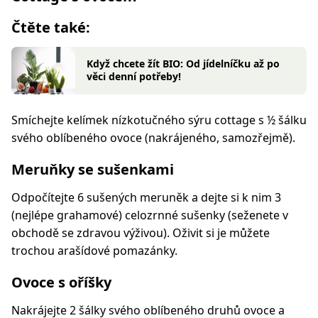
Čtěte také:
Když chcete žít BIO: Od jídelníčku až po
věci denní potřeby!
Smíchejte kelímek nízkotučného sýru cottage s ½ šálku
svého oblíbeného ovoce (nakrájeného, samozřejmě).
Meruňky se sušenkami
Odpočítejte 6 sušených meruněk a dejte si k nim 3
(nejlépe grahamové) celozrnné sušenky (seženete v
obchodě se zdravou výživou). Oživit si je můžete
trochou arašídové pomazánky.
Ovoce s oříšky
Nakrájejte 2 šálky svého oblíbeného druhů ovoce a