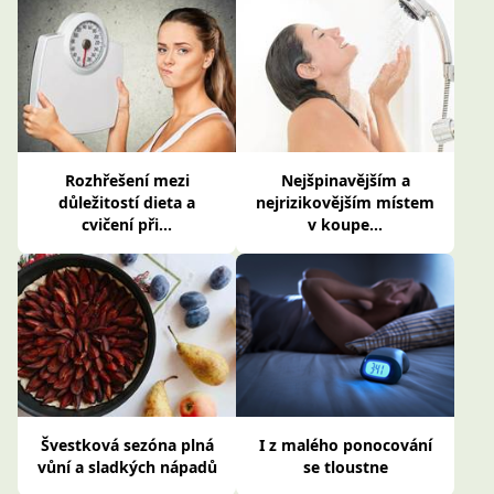
Rozhřešení mezi
Nejšpinavějším a
důležitostí dieta a
nejrizikovějším místem
cvičení při...
v koupe...
Švestková sezóna plná
I z malého ponocování
vůní a sladkých nápadů
se tloustne