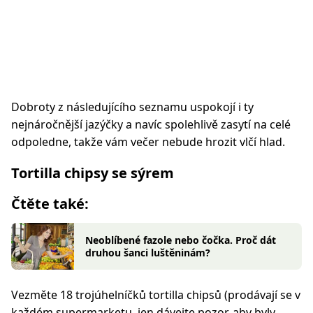
Dobroty z následujícího seznamu uspokojí i ty
nejnáročnější jazýčky a navíc spolehlivě zasytí na celé
odpoledne, takže vám večer nebude hrozit vlčí hlad.
Tortilla chipsy se sýrem
Čtěte také:
Neoblíbené fazole nebo čočka. Proč dát
druhou šanci luštěninám?
Vezměte 18 trojúhelníčků tortilla chipsů (prodávají se v
každém supermarketu, jen dávejte pozor, aby byly