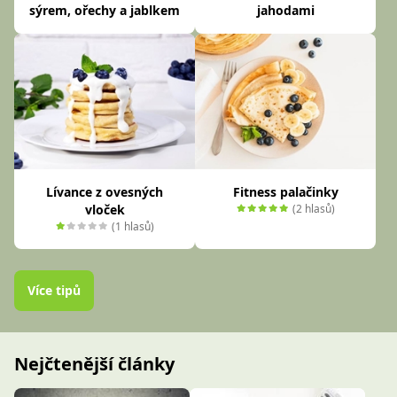
sýrem, ořechy a jablkem
jahodami
Lívance z ovesných
Fitness palačinky
vloček
(2 hlasů)
(1 hlasů)
Více tipů
Nejčtenější články