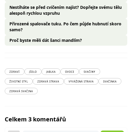
Nestíháte se před cvičením najíst? Dopřejte svému tělu
alespoň rychlou vzpruhu
Přirozené spalovače tuku. Po čem půjde hubnutí skoro
samo?
Proč byste měli dát šanci mandlím?
ZDRAVÍ
JÍDLO
JABLKA
OVOCE
SVAČINY
ŽIVOTNÍ STYL
ZDRAVÁ STRAVA
VYVÁŽENÁ STRAVA
SVAČINKA
ZDRAVÁ SVAČINA
Celkem 3 komentářů