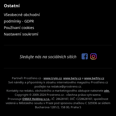
Ostatní
Všeobecné obchodní
podmínky - GDPR
Používaní cookies
Nastavení soukromí
Sledujte nás na sociálních sítích
Partneři Prostřeno.cz -
www.tryin.cz
,
www.bety.cz
a
www.befity.cz
Své náměty a připomínky k obsahu internetového magazínu Prostřeno.cz
posílejte na redakce@prostreno.cz.
Kontakty na redakci, obchodního a marketingového zástupce naleznete
zde.
Copyright © 2009-2024 Prostreno.cz - všechna práva vyhrazena.
Provozuje
OMAX Holding s.r.o.
, IČ: 28628187, DIČ: CZ28628187, společnost
vedená u Městského soudu v Praze pod spisovou značkou C 325936 se sídlem
Bucharova 1281/2, 158 00, Praha 5