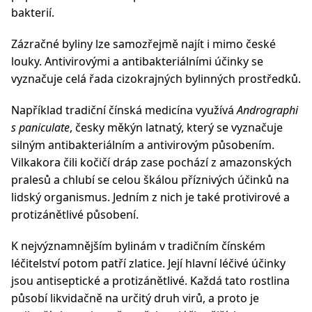
bakterií.
Zázračné byliny lze samozřejmě najít i mimo české
louky. Antivirovými a antibakteriálními účinky se
vyznačuje celá řada cizokrajných bylinných prostředků.
Například tradiční čínská medicína využívá
Andrographi
s paniculate
, česky měkýn latnatý, který se vyznačuje
silným antibakteriálním a antivirovým působením.
Vilkakora čili kočičí dráp zase pochází z amazonských
pralesů a chlubí se celou škálou příznivých účinků na
lidský organismus. Jedním z nich je také protivirové a
protizánětlivé působení.
K nejvýznamnějším bylinám v tradičním čínském
léčitelství potom patří zlatice. Její hlavní léčivé účinky
jsou antiseptické a protizánětlivé. Každá tato rostlina
působí likvidačně na určitý druh virů, a proto je