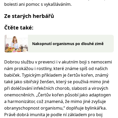
bolesti ani pomoc s vykašláváním.
Ze starých herbářů
Čtěte také:
Nakopnutí organismus po dlouhé zimě
Dobrou službu v prevenci i v akutním boji s nemocemi
nám prokážou i rostliny, které známe spíš od našich
babiček. Typickým příkladem je čertův kořen, známý
také jako sibiřský ženšen, který se používá mimo jiné
při doléčování infekčních chorob, slabosti a virových
onemocněních.
„Čertův kořen působí jako adaptogen
a harmonizátor, což znamená, že mimo jiné zvyšuje
obranyschopnost organismu,“
doplňuje bylinkářka.
Právě dobrá imunita je podle ní základem pro boj