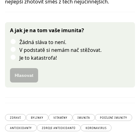
nejlepší zhotovit směs z těch nejúčinnějších.
A jak je na tom vaše imunita?
Žádná sláva to není.
V podstatě si nemám nač stěžovat.
Je to katastrofa!
Hlasovat
ZDRAVÍ
BYLINKY
VITAMÍNY
IMUNITA
POSÍLENÍ IMUNITY
ANTIOXIDANTY
ZDROJE ANTIOXIDANTŮ
KORONAVIRUS