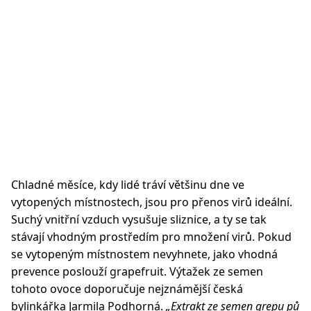
Chladné měsíce, kdy lidé tráví většinu dne ve
vytopených místnostech, jsou pro přenos virů ideální.
Suchý vnitřní vzduch vysušuje sliznice, a ty se tak
stávají vhodným prostředím pro množení virů. Pokud
se vytopeným místnostem nevyhnete, jako vhodná
prevence poslouží grapefruit. Výtažek ze semen
tohoto ovoce doporučuje nejznámější česká
bylinkářka Jarmila Podhorná.
„Extrakt ze semen grepu pů