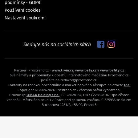
podmínky - GDPR
Používaní cookies
Nastavení soukromí
Sledujte nás na sociálních sítích
Partneři Prostřeno.cz -
www.tryin.cz
,
www.bety.cz
a
www.befity.cz
Své náměty a připomínky k obsahu internetového magazínu Prostřeno.cz
posílejte na redakce@prostreno.cz.
Kontakty na redakci, obchodního a marketingového zástupce naleznete
zde.
Copyright © 2009-2024 Prostreno.cz - všechna práva vyhrazena.
Provozuje
OMAX Holding s.r.o.
, IČ: 28628187, DIČ: CZ28628187, společnost
vedená u Městského soudu v Praze pod spisovou značkou C 325936 se sídlem
Bucharova 1281/2, 158 00, Praha 5