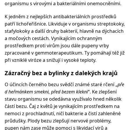
organismu s virovými a bakteriálními onemocněními.
K jedněm z nejlepších antibakteriálních prostředků
patří lichořeřišnice. Likviduje v organismu streptokoky,
stafylokoky a další druhy bakterií, hlavně na dýchacích
a močových cestách. Vynikajícím ochranným
prostředkem proti virům jsou dále pupeny vrby
zpracované v gemmoterapeutikum. Ty pomáhají též již
při vzniklé viróze a snižují i vysoké teploty.
Zázračný bez a bylinky z dalekých krajů
O účincích černého bezu svědčí známé staré rčení „
pře
d heřmánkem smekni, před bezem klekni
“. Ke zlepšení
stavu organismu se odedávna využívalo hned několik
částí bezu. Čaj z květů je vynikajícím prostředkem na
nemoci z prochladnutí, ničí bakterie a čistí zahleněné
průdušky. Plody bezu zlepšují nervové problémy,
pupen nám zase může pomoci s likvidací virů a