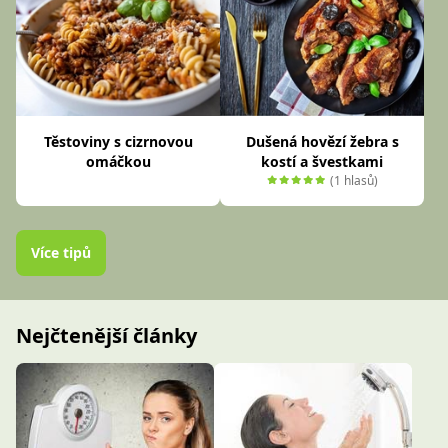
Těstoviny s cizrnovou
Dušená hovězí žebra s
omáčkou
kostí a švestkami
(1 hlasů)
Více tipů
Nejčtenější články