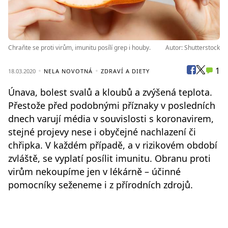
Chraňte se proti virům, imunitu posílí grep i houby.
Autor: Shutterstock
1
18.03.2020
NELA NOVOTNÁ
ZDRAVÍ A DIETY
Únava, bolest svalů a kloubů a zvýšená teplota.
Přestože před podobnými příznaky v posledních
dnech varují média v souvislosti s koronavirem,
stejné projevy nese i obyčejné nachlazení či
chřipka. V každém případě, a v rizikovém období
zvláště, se vyplatí posílit imunitu. Obranu proti
virům nekoupíme jen v lékárně – účinné
pomocníky seženeme i z přírodních zdrojů.