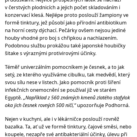
v čerstvých plodnicích a jejich počet skladováním i
konzervací klesá. Nejlépe proto poslouží žampiony ve
formě tinktury, jež působí jako přírodní antibiotikum
na horní cesty dýchací. Pečárky ovšem nejsou jediné
houby vhodné pro boj s chřipkou a nachlazením.
Podobnou službu prokážou také japonské houbičky
šitake s výraznými protivirovými účinky.
Téměř univerzálním pomocníkem je česnek, a to jak
setý, ze kterého využíváme cibulku, tak medvědí, který
svou sílu nese v listech. Jako pomocník proti šíření
infekčních onemocnění se používal již ve starém
Egyptě.
„Například z 560 známých kmenů zlatého stafylok
oka jich česnek rovných 500 ničí,“
upozorňuje Podhorná.
Nejen v kuchyni, ale i v lékárničce poslouží rovněž
bazalka. Ta, ať už ve formě tinktury, čajové směsi, nebo
koupele, nezapře své antibakteriální účinky, úlevu při