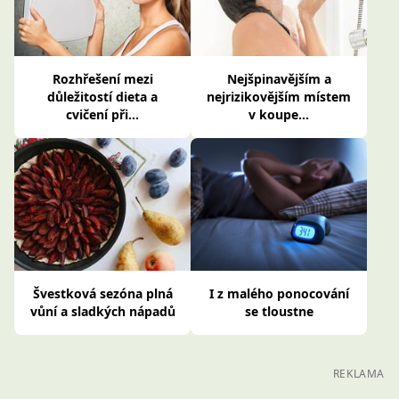
Rozhřešení mezi
Nejšpinavějším a
důležitostí dieta a
nejrizikovějším místem
cvičení při...
v koupe...
Švestková sezóna plná
I z malého ponocování
vůní a sladkých nápadů
se tloustne
REKLAMA