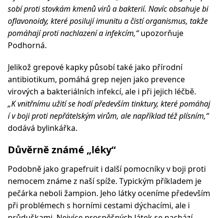
sobí proti stovkám kmenů virů a bakterií. Navíc obsahuje bi
oflavonoidy, které posilují imunitu a čistí organismus, takže
pomáhají proti nachlazení a infekcím,“
upozorňuje
Podhorná.
Jelikož grepové kapky působí také jako přírodní
antibiotikum, pomáhá grep nejen jako prevence
virových a bakteriálních infekcí, ale i při jejich léčbě.
„K vnitřnímu užití se hodí především tinktury, které pomáhaj
í v boji proti nepřátelským virům, ale například též plísním,“
dodává bylinkářka.
Důvěrně známé
„léky“
Podobně jako grapefruit i další pomocníky v boji proti
nemocem známe z naší spíže. Typickým příkladem je
pečárka neboli žampion. Jeho látky oceníme především
při problémech s horními cestami dýchacími, ale i
průduškami. Nejvíce prospěšných látek se nachází