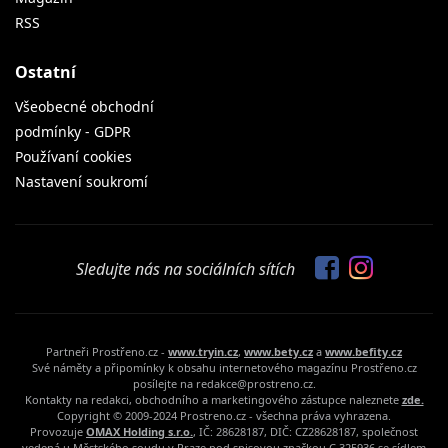
RSS
Ostatní
Všeobecné obchodní
podmínky - GDPR
Používaní cookies
Nastavení soukromí
Sledujte nás na sociálních sítích
Partneři Prostřeno.cz -
www.tryin.cz
,
www.bety.cz
a
www.befity.cz
Své náměty a připomínky k obsahu internetového magazínu Prostřeno.cz
posílejte na redakce@prostreno.cz.
Kontakty na redakci, obchodního a marketingového zástupce naleznete
zde.
Copyright © 2009-2024 Prostreno.cz - všechna práva vyhrazena.
Provozuje
OMAX Holding s.r.o.
, IČ: 28628187, DIČ: CZ28628187, společnost
vedená u Městského soudu v Praze pod spisovou značkou C 325936 se sídlem