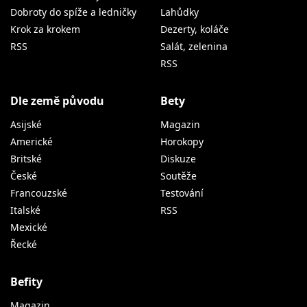
Dobroty do spíže a ledničky
Lahůdky
Krok za krokem
Dezerty, koláče
RSS
Salát, zelenina
RSS
Dle země původu
Bety
Asijské
Magazin
Americké
Horokopy
Britské
Diskuze
České
Soutěže
Francouzské
Testování
Italské
RSS
Mexické
Řecké
Befity
Magazin