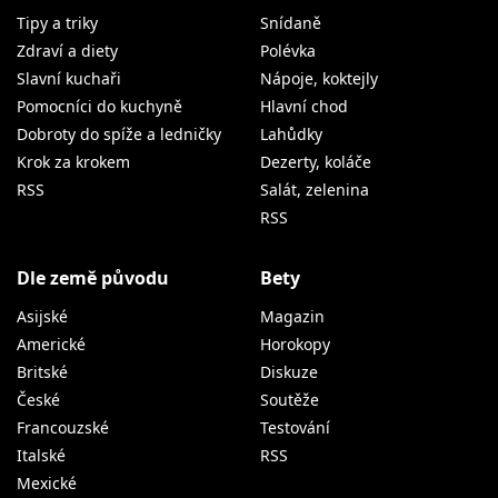
Tipy a triky
Snídaně
Zdraví a diety
Polévka
Slavní kuchaři
Nápoje, koktejly
Pomocníci do kuchyně
Hlavní chod
Dobroty do spíže a ledničky
Lahůdky
Krok za krokem
Dezerty, koláče
RSS
Salát, zelenina
RSS
Dle země původu
Bety
Asijské
Magazin
Americké
Horokopy
Britské
Diskuze
České
Soutěže
Francouzské
Testování
Italské
RSS
Mexické