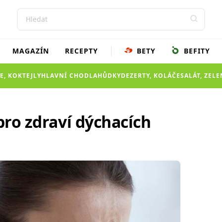
MAGAZÍN
RECEPTY
BETY
BEFITY
E, KOKTEJLY
HLAVNÍ CHOD
LAHŮDKY
DEZERTY, KOLÁČE
SALÁT, ZEL
 pro zdraví dýchacích