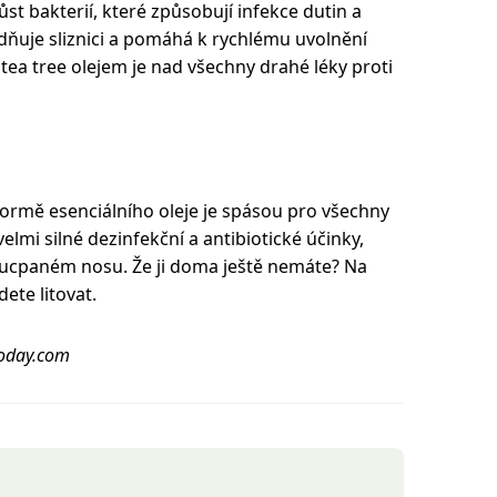
růst bakterií, které způsobují infekce dutin a
idňuje sliznici a pomáhá k rychlému uvolnění
tea tree olejem je nad všechny drahé léky proti
 formě esenciálního oleje je spásou pro všechny
mi silné dezinfekční a antibiotické účinky,
i ucpaném nosu. Že ji doma ještě nemáte? Na
ete litovat.
today.com