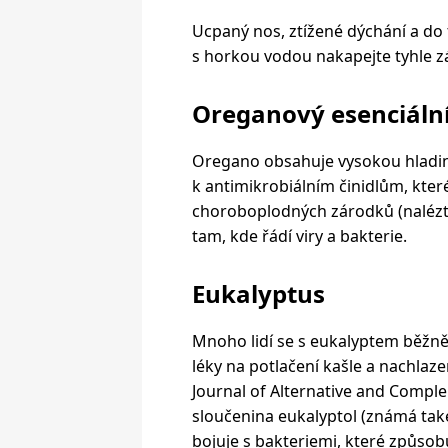
Ucpaný nos, ztížené dýchání a do
s horkou vodou nakapejte tyhle zá
Oreganový esenciální
Oregano obsahuje vysokou hladinu
k antimikrobiálním činidlům, kte
choroboplodných zárodků (nalézt 
tam, kde řádí viry a bakterie.
Eukalyptus
Mnoho lidí se s eukalyptem běžně
léky na potlačení kašle a nachlaz
Journal of Alternative and Compl
sloučenina eukalyptol (známá také
bojuje s bakteriemi, které způsob