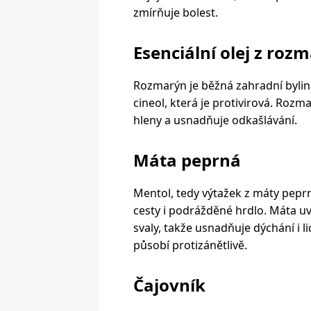
zmírňuje bolest.
Esenciální olej z roz
Rozmarýn je běžná zahradní bylin
cineol, která je protivirová. Rozm
hleny a usnadňuje odkašlávání.
Máta peprná
Mentol, tedy výtažek z máty peprné
cesty i podrážděné hrdlo. Máta uv
svaly, takže usnadňuje dýchání i 
působí protizánětlivě.
Čajovník