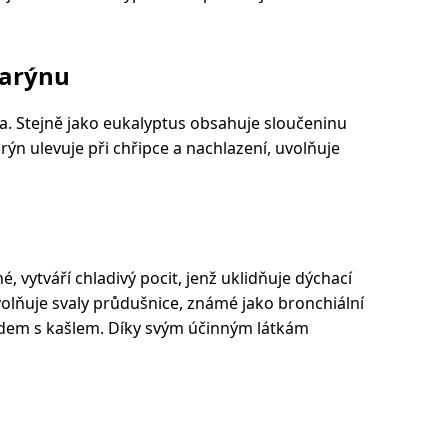
marýnu
a. Stejně jako eukalyptus obsahuje sloučeninu
arýn ulevuje při chřipce a nachlazení, uvolňuje
, vytváří chladivý pocit, jenž uklidňuje dýchací
olňuje svaly průdušnice, známé jako bronchiální
lidem s kašlem. Díky svým účinným látkám