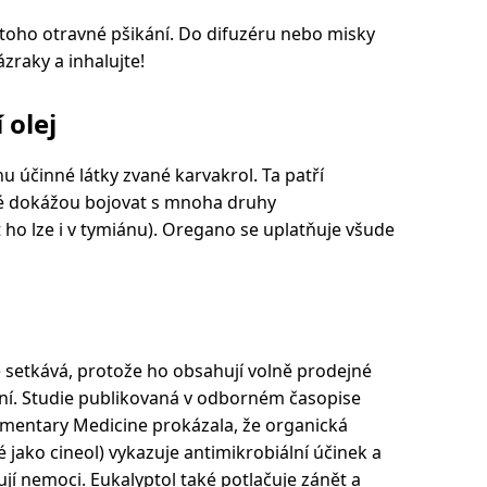
 toho otravné pšikání. Do difuzéru nebo misky
zraky a inhalujte!
 olej
 účinné látky zvané karvakrol. Ta patří
ré dokážou bojovat s mnoha druhy
ho lze i v tymiánu). Oregano se uplatňuje všude
 setkává, protože ho obsahují volně prodejné
ení. Studie publikovaná v odborném časopise
ementary Medicine prokázala, že organická
 jako cineol) vykazuje antimikrobiální účinek a
ují nemoci. Eukalyptol také potlačuje zánět a