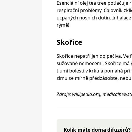
Esenciální olej tea tree potlačuje 
respirační problémy. Čajovník zkl
ucpaných nosních dutin. Inhalace 
rýmě!
Skořice
Skořice nepatří jen do pečiva. Ve
sužované nemocemi. Skořice má vel
tlumí bolesti v krku a pomáhá př
zimu se mírně předzásobte, nebud
Zdroje: wikipedia.org, medicalnews
Kolik máte doma difuzérů?