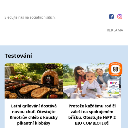
Sledujte nás na sociálních sítích:
REKLAMA
Testování
Letní grilování dostává
Protože každému rodiči
novou chuť. Otestujte
záleží na spokojeném
Kmotrův chléb s kousky
bříšku. Otestujte HiPP 2
pikantní klobásy
BIO COMBIOTIK®