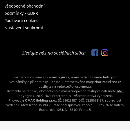
Všeobecné obchodní
podmínky - GDPR
Používaní cookies
Nastavení soukromí
Sledujte nás na sociálních sítích
Partneři Prostřeno.cz -
www.tryin.cz
,
www.bety.cz
a
www.befity.cz
Své náměty a připomínky k obsahu internetového magazínu Prostřeno.cz
posílejte na redakce@prostreno.cz.
Kontakty na redakci, obchodního a marketingového zástupce naleznete
zde.
Copyright © 2009-2024 Prostreno.cz - všechna práva vyhrazena.
Provozuje
OMAX Holding s.r.o.
, IČ: 28628187, DIČ: CZ28628187, společnost
vedená u Městského soudu v Praze pod spisovou značkou C 325936 se sídlem
Bucharova 1281/2, 158 00, Praha 5