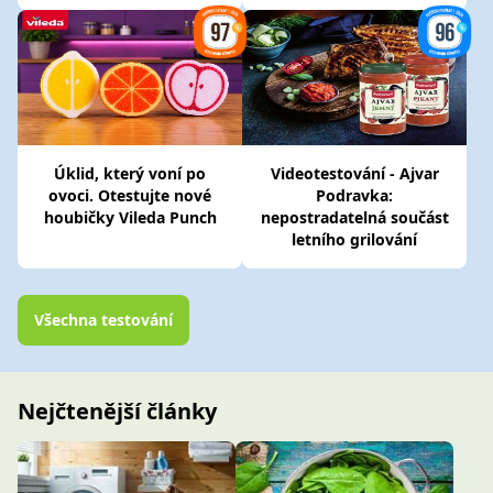
Úklid, který voní po
Videotestování - Ajvar
ovoci. Otestujte nové
Podravka:
houbičky Vileda Punch
nepostradatelná součást
letního grilování
Všechna testování
Nejčtenější články