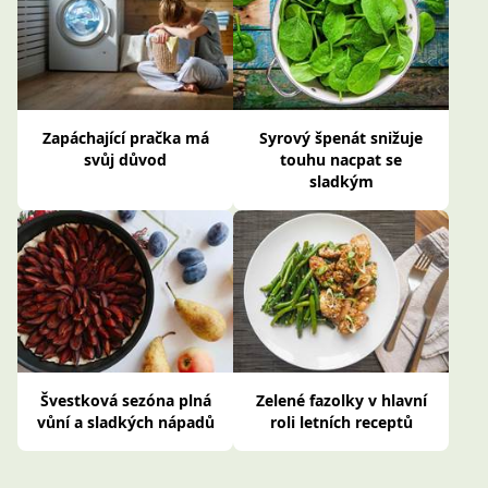
Zapáchající pračka má
Syrový špenát snižuje
svůj důvod
touhu nacpat se
sladkým
Švestková sezóna plná
Zelené fazolky v hlavní
vůní a sladkých nápadů
roli letních receptů