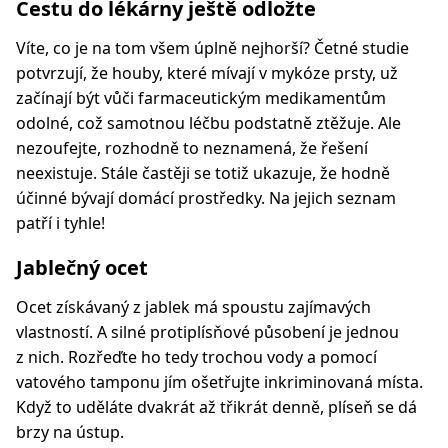
Cestu do lékárny ještě odložte
Víte, co je na tom všem úplně nejhorší? Četné studie
potvrzují, že houby, které mívají v mykóze prsty, už
začínají být vůči farmaceutickým medikamentům
odolné, což samotnou léčbu podstatně ztěžuje. Ale
nezoufejte, rozhodně to neznamená, že řešení
neexistuje. Stále častěji se totiž ukazuje, že hodně
účinné bývají domácí prostředky. Na jejich seznam
patří i tyhle!
Jablečný ocet
Ocet získávaný z jablek má spoustu zajímavých
vlastností. A silné protiplísňové působení je jednou
z nich. Rozřeďte ho tedy trochou vody a pomocí
vatového tamponu jím ošetřujte inkriminovaná místa.
Když to uděláte dvakrát až třikrát denně, plíseň se dá
brzy na ústup.