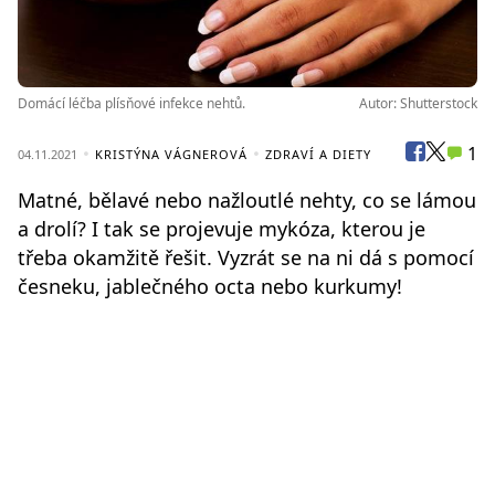
Domácí léčba plísňové infekce nehtů.
Autor: Shutterstock
1
04.11.2021
KRISTÝNA VÁGNEROVÁ
ZDRAVÍ A DIETY
Matné, bělavé nebo nažloutlé nehty, co se lámou
a drolí? I tak se projevuje mykóza, kterou je
třeba okamžitě řešit. Vyzrát se na ni dá s pomocí
česneku, jablečného octa nebo kurkumy!