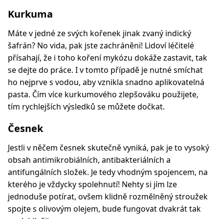
Kurkuma
Máte v jedné ze svých kořenek jinak zvaný indický
šafrán? No vida, pak jste zachráněni! Lidoví léčitelé
přísahají, že i toho koření mykózu dokáže zastavit, tak
se dejte do práce. I v tomto případě je nutné smíchat
ho nejprve s vodou, aby vznikla snadno aplikovatelná
pasta. Čím více kurkumového zlepšováku použijete,
tím rychlejších výsledků se můžete dočkat.
Česnek
Jestli v něčem česnek skutečně vyniká, pak je to vysoký
obsah antimikrobiálních, antibakteriálních a
antifungálních složek. Je tedy vhodným spojencem, na
kterého je vždycky spolehnutí! Nehty si jím lze
jednoduše potírat, ovšem klidně rozmělněný stroužek
spojte s olivovým olejem, bude fungovat dvakrát tak