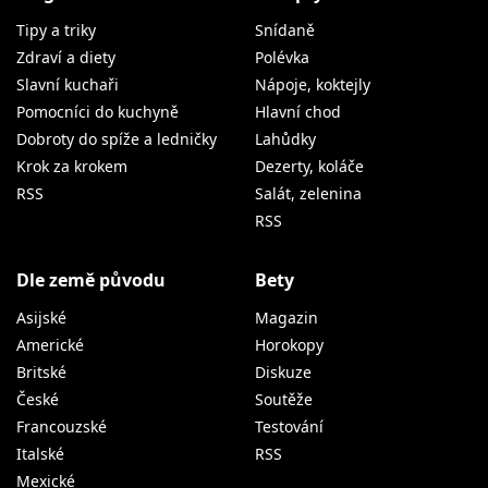
Tipy a triky
Snídaně
Zdraví a diety
Polévka
Slavní kuchaři
Nápoje, koktejly
Pomocníci do kuchyně
Hlavní chod
Dobroty do spíže a ledničky
Lahůdky
Krok za krokem
Dezerty, koláče
RSS
Salát, zelenina
RSS
Dle země původu
Bety
Asijské
Magazin
Americké
Horokopy
Britské
Diskuze
České
Soutěže
Francouzské
Testování
Italské
RSS
Mexické