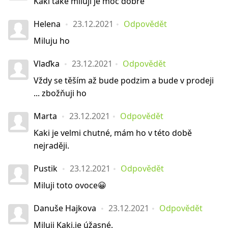
Kaki take miluji je moc dobre
Helena
23.12.2021
Odpovědět
Miluju ho
Vlaďka
23.12.2021
Odpovědět
Vždy se těším až bude podzim a bude v prodeji
... zbožňuji ho
Marta
23.12.2021
Odpovědět
Kaki je velmi chutné, mám ho v této době
nejraději.
Pustik
23.12.2021
Odpovědět
Miluji toto ovoce😀
Danuše Hajkova
23.12.2021
Odpovědět
Miluji Kaki,je úžasné.