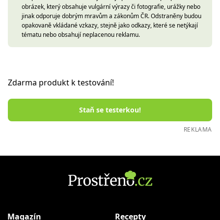
obrázek, který obsahuje vulgární výrazy či fotografie, urážky nebo
jinak odporuje dobrým mravům a zákonům ČR. Odstraněny budou
opakovaně vkládané vzkazy, stejně jako odkazy, které se netýkají
tématu nebo obsahují neplacenou reklamu.
Zdarma produkt k testování!
Staň se testerkou!
REKLAMA
Magazín
Recepty