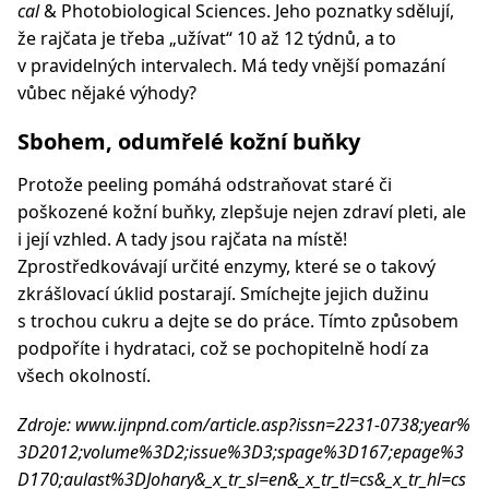
cal
& Photobiological Sciences. Jeho poznatky sdělují,
že rajčata je třeba „užívat“ 10 až 12 týdnů, a to
v pravidelných intervalech. Má tedy vnější pomazání
vůbec nějaké výhody?
Sbohem, odumřelé kožní buňky
Protože peeling pomáhá odstraňovat staré či
poškozené kožní buňky, zlepšuje nejen zdraví pleti, ale
i její vzhled. A tady jsou rajčata na místě!
Zprostředkovávají určité enzymy, které se o takový
zkrášlovací úklid postarají. Smíchejte jejich dužinu
s trochou cukru a dejte se do práce. Tímto způsobem
podpoříte i hydrataci, což se pochopitelně hodí za
všech okolností.
Zdroje: www.ijnpnd.com/article.asp?issn=2231-0738;year%
3D2012;volume%3D2;issue%3D3;spage%3D167;epage%3
D170;aulast%3DJohary&_x_tr_sl=en&_x_tr_tl=cs&_x_tr_hl=cs