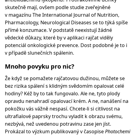
skutečně mají, ovšem podle studie zveřejněné
v magazínu The International Journal of Nutrition,
Pharmacology, Neurological Diseases se to týká spíše
přímé konzumace. V podstatě neexistují žádné
vědecké důkazy, které by v aplikaci rajčat viděly
potenciál onkologické prevence. Dost podobné je to i
v případě slunečních spálenin.
Mnoho povyku pro nic?
Že když se pomažete rajčatovou dužinou, můžete se
bez rizika spálení s klidným svědomím opalovat celé
hodiny? Kéž by to tak fungovalo. Ale ne, tyto plody
opravdu nenahradí opalovací krém. A ne, nanášení na
pokožku vás vážně nespasí. Chcete-li si citlivost na
ultrafialové paprsky trochu vyladit k obrazu svému,
nezbývá, než uvedenou potravinu zase jen jíst.
Prokázal to výzkum publikovaný v časopise
Photochemi