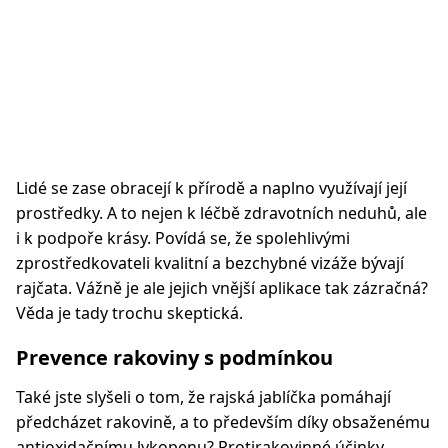
Lidé se zase obracejí k přírodě a naplno využívají její
prostředky. A to nejen k léčbě zdravotních neduhů, ale
i k podpoře krásy. Povídá se, že spolehlivými
zprostředkovateli kvalitní a bezchybné vizáže bývají
rajčata. Vážně je ale jejich vnější aplikace tak zázračná?
Věda je tady trochu skeptická.
Prevence rakoviny s podmínkou
Také jste slyšeli o tom, že rajská jablíčka pomáhají
předcházet rakovině, a to především díky obsaženému
antioxidačnímu lykopenu? Protirakovinné účinky