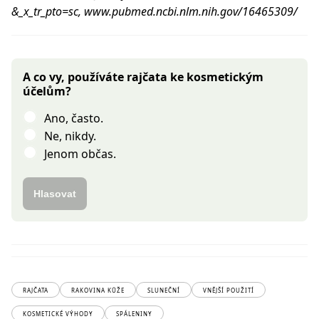
&_x_tr_pto=sc, www.pubmed.ncbi.nlm.nih.gov/16465309/
A co vy, používáte rajčata ke kosmetickým
účelům?
Ano, často.
Ne, nikdy.
Jenom občas.
Hlasovat
RAJČATA
RAKOVINA KŮŽE
SLUNEČNÍ
VNĚJŠÍ POUŽITÍ
KOSMETICKÉ VÝHODY
SPÁLENINY