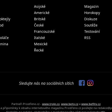
Asijské
Magazin
Americké
Horokopy
oktejly
Britské
Diskuze
od
České
Soutěže
Francouzské
Testování
koláče
Italské
RSS
lenina
Mexické
Řecké
Sledujte nás na sociálních sítích
Partneři Prostřeno.cz -
www.tryin.cz
,
www.bety.cz
a
www.befity.cz
a připomínky k obsahu internetového magazínu Prostřeno.cz posílejte na redakce@p
Kontakty na redakci, obchodního a marketingového zástupce naleznete
zde.