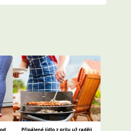
pod
Připálené jídlo z grilu už raději