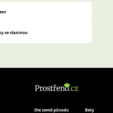
kem
ky se slaninou
Dle země původu
Bety