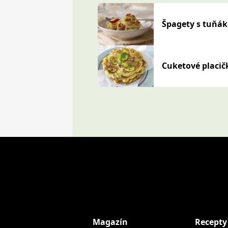
Špagety s tuňá
Cuketové placič
Magazín
Recepty