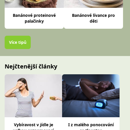
Banánové proteinové
Banánové lívance pro
palačinky
děti
Více tipů
Nejčtenější články
Vybíravost v jídle je
I z malého ponocování