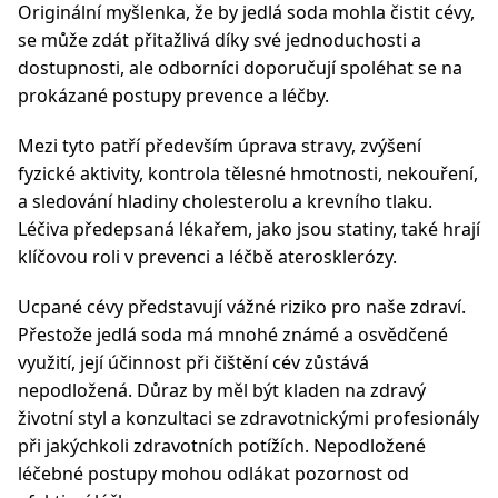
Originální myšlenka, že by jedlá soda mohla čistit cévy,
se může zdát přitažlivá díky své jednoduchosti a
dostupnosti, ale odborníci doporučují spoléhat se na
prokázané postupy prevence a léčby.
Mezi tyto patří především úprava stravy, zvýšení
fyzické aktivity, kontrola tělesné hmotnosti, nekouření,
a sledování hladiny cholesterolu a krevního tlaku.
Léčiva předepsaná lékařem, jako jsou statiny, také hrají
klíčovou roli v prevenci a léčbě aterosklerózy.
Ucpané cévy představují vážné riziko pro naše zdraví.
Přestože jedlá soda má mnohé známé a osvědčené
využití, její účinnost při čištění cév zůstává
nepodložená. Důraz by měl být kladen na zdravý
životní styl a konzultaci se zdravotnickými profesionály
při jakýchkoli zdravotních potížích. Nepodložené
léčebné postupy mohou odlákat pozornost od