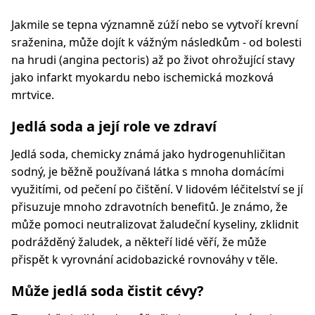
Jakmile se tepna významně zúží nebo se vytvoří krevní
sraženina, může dojít k vážným následkům - od bolesti
na hrudi (angina pectoris) až po život ohrožující stavy
jako infarkt myokardu nebo ischemická mozková
mrtvice.
Jedlá soda a její role ve zdraví
Jedlá soda, chemicky známá jako hydrogenuhličitan
sodný, je běžně používaná látka s mnoha domácími
využitími, od pečení po čištění. V lidovém léčitelství se jí
přisuzuje mnoho zdravotních benefitů. Je známo, že
může pomoci neutralizovat žaludeční kyseliny, zklidnit
podrážděný žaludek, a někteří lidé věří, že může
přispět k vyrovnání acidobazické rovnováhy v těle.
Může jedlá soda čistit cévy?