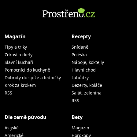
Magazín
Recepty
Tipy a triky
Snídaně
Zdraví a diety
Polévka
Slavní kuchaři
Nápoje, koktejly
Pomocníci do kuchyně
Hlavní chod
Dobroty do spíže a ledničky
Lahůdky
Krok za krokem
Dezerty, koláče
RSS
Salát, zelenina
RSS
Dle země původu
Bety
Asijské
Magazin
Americké
Horokopy