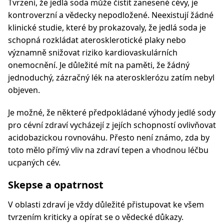
Tvrzení, že jedlá soda může čistit zanesené cévy, je
kontroverzní a vědecky nepodložené. Neexistují žádné
klinické studie, které by prokazovaly, že jedlá soda je
schopná rozkládat aterosklerotické plaky nebo
významně snižovat riziko kardiovaskulárních
onemocnění. Je důležité mít na paměti, že žádný
jednoduchý, zázračný lék na aterosklerózu zatím nebyl
objeven.
Je možné, že některé předpokládané výhody jedlé sody
pro cévní zdraví vycházejí z jejích schopností ovlivňovat
acidobazickou rovnováhu. Přesto není známo, zda by
toto mělo přímý vliv na zdraví tepen a vhodnou léčbu
ucpaných cév.
Skepse a opatrnost
V oblasti zdraví je vždy důležité přistupovat ke všem
tvrzením kriticky a opírat se o vědecké důkazy.