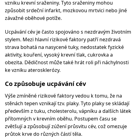
vzniku krevní sraženiny. Tyto sraženiny mohou
způsobit srdeční infarkt, mozkovou mrtvici nebo jiné
závažné oběhové potíže.
Ucpávání cév je často spojováno s nezdravým životním
stylem. Mezi hlavní rizikové faktory patří nezdravá
strava bohatá na nasycené tuky, nedostatek fyzické
aktivity, kouření, vysoký krevní tlak, cukrovka a
obezita. Dědičnost může také hrát roli při náchylnosti
ke vzniku aterosklerózy.
Co způsobuje ucpávání cév
Výše zmíněné rizikové faktory vedou k tomu, že na
stěnách tepen vznikají tzv. plaky. Tyto plaky se skládají
především z tuku, cholesterolu, vápníku a dalších látek
přítomných v krevním oběhu. Postupem času se
zvětšují a způsobují zúžení průsvitu cév, což omezuje
průtok krve do různých částí těla.