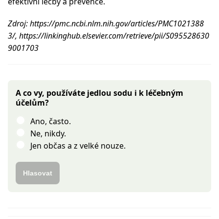
efektivní léčby a prevence.
Zdroj: https://pmc.ncbi.nlm.nih.gov/articles/PMC1021388
3/, https://linkinghub.elsevier.com/retrieve/pii/S095528630
9001703
A co vy, používáte jedlou sodu i k léčebným
účelům?
Ano, často.
Ne, nikdy.
Jen občas a z velké nouze.
Hlasovat