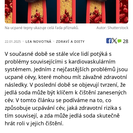
Na ucpané tepny ukazuje celá řada příznaků.
Autor: Shutterstock
28
22.01.2025
LEA NOVOTNÁ
ZDRAVÍ A DIETY
V současné době se stále více lidí potýká s
problémy souvisejícími s kardiovaskulárním
systémem. Jedním z nejčastějších problémů jsou
ucpané cévy, které mohou mít závažné zdravotní
následky. V poslední době se objevují tvrzení, že
jedlá soda může být klíčem k čištění zanesených
cév. V tomto článku se podíváme na to, co
způsobuje ucpávání cév, jaká zdravotní rizika s
tím souvisejí, a zda může jedlá soda skutečně
hrát roli v jejich čištění.