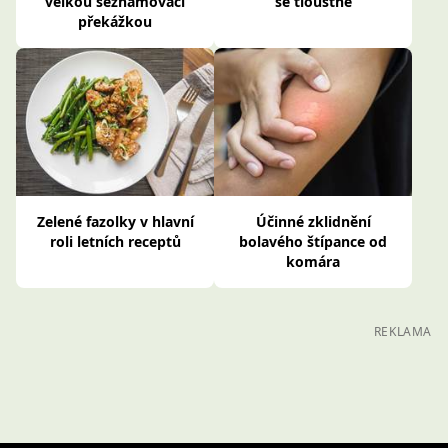
velkou seznamovací
se tloustne
překážkou
Zelené fazolky v hlavní
Účinné zklidnění
roli letních receptů
bolavého štípance od
komára
REKLAMA