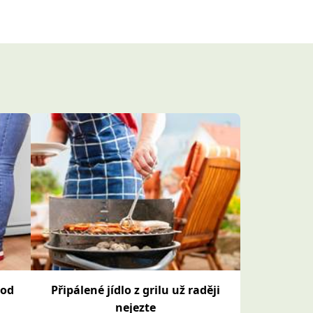
pod
Připálené jídlo z grilu už raději
nejezte