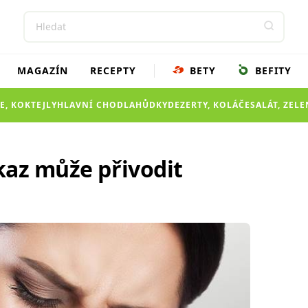
MAGAZÍN
RECEPTY
BETY
BEFITY
E, KOKTEJLY
HLAVNÍ CHOD
LAHŮDKY
DEZERTY, KOLÁČE
SALÁT, ZEL
kaz může přivodit