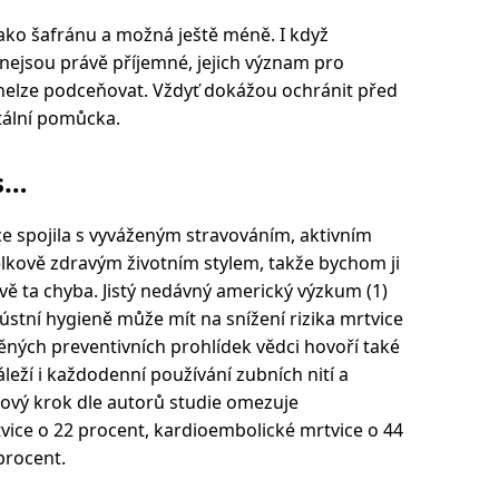
e jako šafránu a možná ještě méně. I když
nejsou právě příjemné, jejich význam pro
ví nelze podceňovat. Vždyť dokážou ochránit před
ntální pomůcka.
s…
ice spojila s vyváženým stravováním, aktivním
kově zdravým životním stylem, takže bychom ji
rávě ta chyba. Jistý nedávný americký výzkum (1)
stní hygieně může mít na snížení rizika mrtvice
ěných preventivních prohlídek vědci hovoří také
áleží i každodenní používání zubních nití a
ový krok dle autorů studie omezuje
ice o 22 procent, kardioembolické mrtvice o 44
 procent.