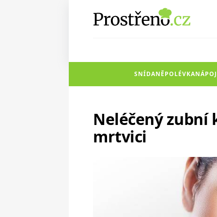
SNÍDANĚ
POLÉVKA
NÁPOJ
Neléčený zubní 
mrtvici