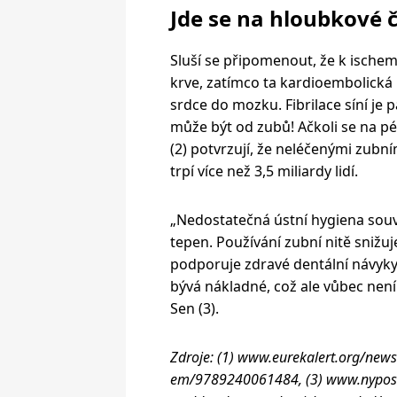
Jde se na hloubkové č
Sluší se připomenout, že k ischem
krve, zatímco ta kardioembolická 
srdce do mozku. Fibrilace síní je
může být od zubů! Ačkoli se na p
(2) potvrzují, že neléčenými zu
trpí více než 3,5 miliardy lidí.
„Nedostatečná ústní hygiena souv
tepen. Používání zubní nitě snižuj
podporuje zdravé dentální návyky
bývá nákladné, což ale vůbec nen
Sen (3).
Zdroje: (1) www.eurekalert.org/news
em/9789240061484, (3) www.nypost