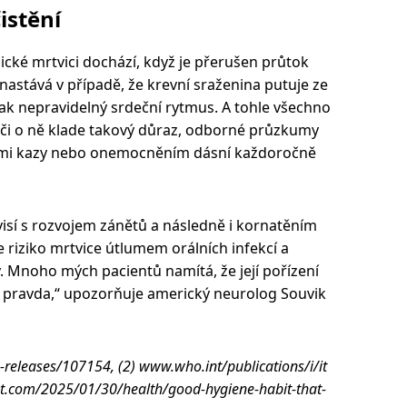
istění
ické mrtvici dochází, když je přerušen průtok
nastává v případě, že krevní sraženina putuje ze
 pak nepravidelný srdeční rytmus. A tohle všechno
éči o ně klade takový důraz, odborné průzkumy
bními kazy nebo onemocněním dásní každoročně
isí s rozvojem zánětů a následně i kornatěním
e riziko mrtvice útlumem orálních infekcí a
. Mnoho mých pacientů namítá, že její pořízení
í pravda,“ upozorňuje americký neurolog Souvik
-releases/107154, (2) www.who.int/publications/i/it
.com/2025/01/30/health/good-hygiene-habit-that-