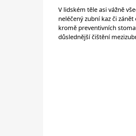
V lidském těle asi vážně vše
neléčený zubní kaz či zánět 
kromě preventivních stomat
důslednější čištění mezizub