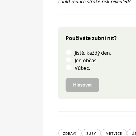
could-reduce-stroke-risk-revealed/
Používáte zubní nit?
Jistě, každý den.
Jen občas.
Vůbec.
Hlasovat
ZDRAVÍ
ZUBY
MRTVICE
Ú