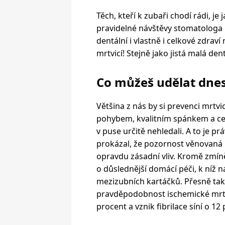
Těch, kteří k zubaři chodí rádi, j
pravidelné návštěvy stomatologa 
dentální i vlastně i celkové zdra
mrtvicí! Stejně jako jistá malá de
Co můžeš udělat dne
Většina z nás by si prevenci mrtv
pohybem, kvalitním spánkem a cel
v puse určitě nehledali. A to je p
prokázal, že pozornost věnovaná ú
opravdu zásadní vliv. Kromě zmín
o důslednější domácí péči, k níž n
mezizubních kartáčků. Přesně tak
pravděpodobnost ischemické mrtv
procent a vznik fibrilace síní o 12