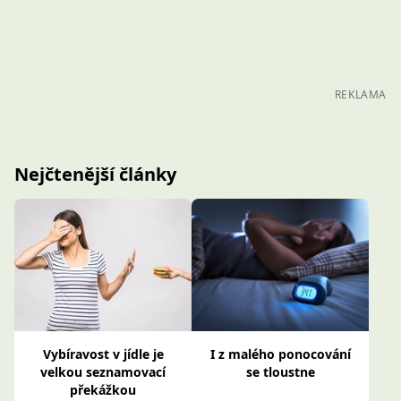
REKLAMA
Nejčtenější články
Vybíravost v jídle je
I z malého ponocování
velkou seznamovací
se tloustne
překážkou