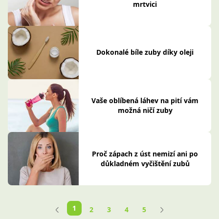
mrtvici
Dokonalé bíle zuby díky oleji
Vaše oblíbená láhev na pití vám
možná ničí zuby
Proč zápach z úst nemizí ani po
důkladném vyčištění zubů
1
2
3
4
5