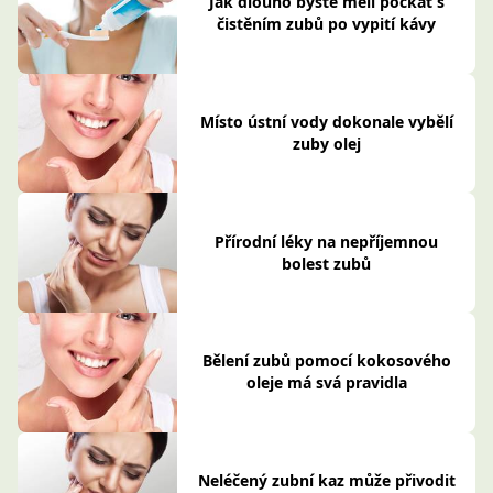
Jak dlouho byste měli počkat s
čistěním zubů po vypití kávy
Místo ústní vody dokonale vybělí
zuby olej
Přírodní léky na nepříjemnou
bolest zubů
Bělení zubů pomocí kokosového
oleje má svá pravidla
Neléčený zubní kaz může přivodit