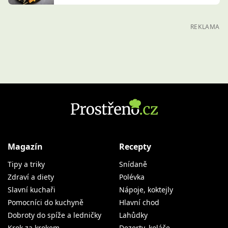
REKLAMA
Magazín
Recepty
Tipy a triky
Snídaně
Zdraví a diety
Polévka
Slavní kuchaři
Nápoje, koktejly
Pomocníci do kuchyně
Hlavní chod
Dobroty do spíže a ledničky
Lahůdky
Krok za krokem
Dezerty, koláče