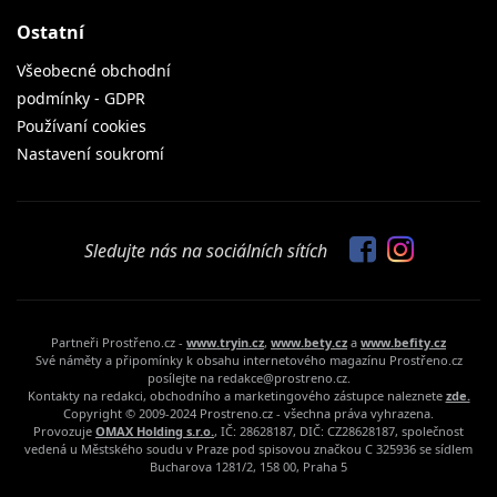
Ostatní
Všeobecné obchodní
podmínky - GDPR
Používaní cookies
Nastavení soukromí
Sledujte nás na sociálních sítích
Partneři Prostřeno.cz -
www.tryin.cz
,
www.bety.cz
a
www.befity.cz
Své náměty a připomínky k obsahu internetového magazínu Prostřeno.cz
posílejte na redakce@prostreno.cz.
Kontakty na redakci, obchodního a marketingového zástupce naleznete
zde.
Copyright © 2009-2024 Prostreno.cz - všechna práva vyhrazena.
Provozuje
OMAX Holding s.r.o.
, IČ: 28628187, DIČ: CZ28628187, společnost
vedená u Městského soudu v Praze pod spisovou značkou C 325936 se sídlem
Bucharova 1281/2, 158 00, Praha 5