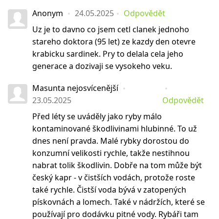
Anonym
24.05.2025
Odpovědět
Uz je to davno co jsem cetl clanek jednoho
stareho doktora (95 let) ze kazdy den otevre
krabicku sardinek. Pry to delala cela jeho
generace a dozivaji se vysokeho veku.
Masunta nejosvícenější
23.05.2025
Odpovědět
Před léty se uváděly jako ryby málo
kontaminované škodlivinami hlubinné. To už
dnes není pravda. Malé rybky dorostou do
konzumní velikosti rychle, takže nestihnou
nabrat tolik škodlivin. Dobře na tom může být
český kapr - v čistších vodách, protože roste
také rychle. Čistší voda bývá v zatopených
pískovnách a lomech. Také v nádržích, které se
používají pro dodávku pitné vody. Rybáři tam