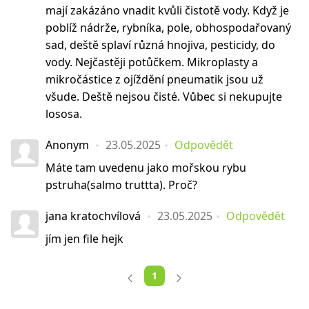
mají zakázáno vnadit kvůli čistotě vody. Když je
poblíž nádrže, rybníka, pole, obhospodařovaný
sad, deště splaví různá hnojiva, pesticidy, do
vody. Nejčastěji potůčkem. Mikroplasty a
mikročástice z ojíždění pneumatik jsou už
všude. Deště nejsou čisté. Vůbec si nekupujte
lososa.
Anonym
23.05.2025
Odpovědět
Máte tam uvedenu jako mořskou rybu
pstruha(salmo truttta). Proč?
jana kratochvílová
23.05.2025
Odpovědět
jím jen file hejk
1