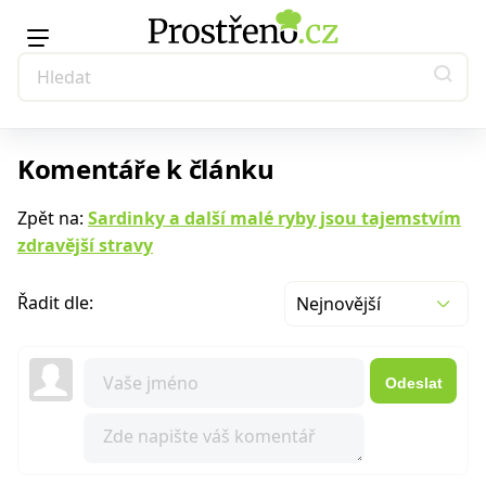
Komentáře k článku
Zpět na:
Sardinky a další malé ryby jsou tajemstvím
zdravější stravy
Řadit dle:
Nejnovější
Odeslat