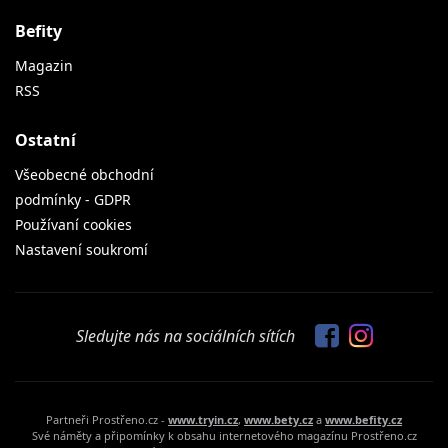
Befity
Magazin
RSS
Ostatní
Všeobecné obchodní
podmínky - GDPR
Používaní cookies
Nastavení soukromí
Sledujte nás na sociálních sítích
Partneři Prostřeno.cz -
www.tryin.cz
,
www.bety.cz
a
www.befity.cz
Své náměty a připomínky k obsahu internetového magazínu Prostřeno.cz