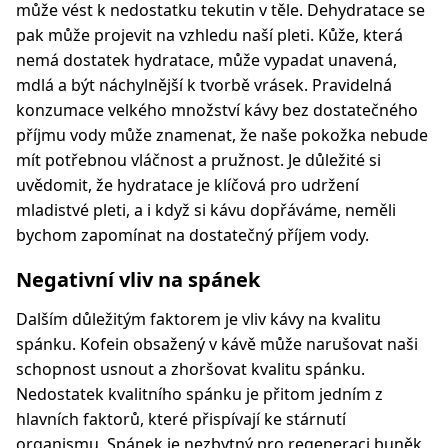
může vést k nedostatku tekutin v těle. Dehydratace se
pak může projevit na vzhledu naší pleti. Kůže, která
nemá dostatek hydratace, může vypadat unavená,
mdlá a být náchylnější k tvorbě vrásek. Pravidelná
konzumace velkého množství kávy bez dostatečného
příjmu vody může znamenat, že naše pokožka nebude
mít potřebnou vláčnost a pružnost. Je důležité si
uvědomit, že hydratace je klíčová pro udržení
mladistvé pleti, a i když si kávu dopřáváme, neměli
bychom zapomínat na dostatečný příjem vody.
Negativní vliv na spánek
Dalším důležitým faktorem je vliv kávy na kvalitu
spánku. Kofein obsažený v kávě může narušovat naši
schopnost usnout a zhoršovat kvalitu spánku.
Nedostatek kvalitního spánku je přitom jedním z
hlavních faktorů, které přispívají ke stárnutí
organismu. Spánek je nezbytný pro regeneraci buněk,