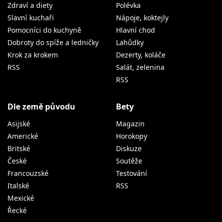
Zdraví a diety
Polévka
Slavní kuchaři
Nápoje, koktejly
Pomocníci do kuchyně
Hlavní chod
Dobroty do spíže a ledničky
Lahůdky
Krok za krokem
Dezerty, koláče
RSS
Salát, zelenina
RSS
Dle země původu
Bety
Asijské
Magazin
Americké
Horokopy
Britské
Diskuze
České
Soutěže
Francouzské
Testování
Italské
RSS
Mexické
Řecké