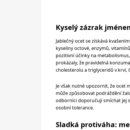
Kyselý zázrak jménem
Jablečný ocet se získává kvašení
kyseliny octové, enzymů, vitamín
pozitivní účinky na metabolismus, 
prokázaly, že pravidelná konzuma
cholesterolu a triglyceridů v krvi,
Je však nutné upozornit, že ocet
může způsobovat podráždění žalud
odborníci doporučují smíchat jej s
osobní tolerance.
Sladká protiváha: me