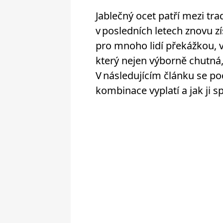
Jablečný ocet patří mezi trad
v posledních letech znovu zí
pro mnoho lidí překážkou, 
který nejen výborně chutná, 
V následujícím článku se p
kombinace vyplatí a jak ji s