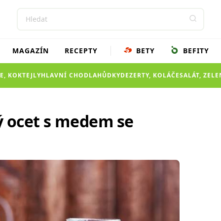
MAGAZÍN
RECEPTY
BETY
BEFITY
E, KOKTEJLY
HLAVNÍ CHOD
LAHŮDKY
DEZERTY, KOLÁČE
SALÁT, ZEL
ý ocet s medem se