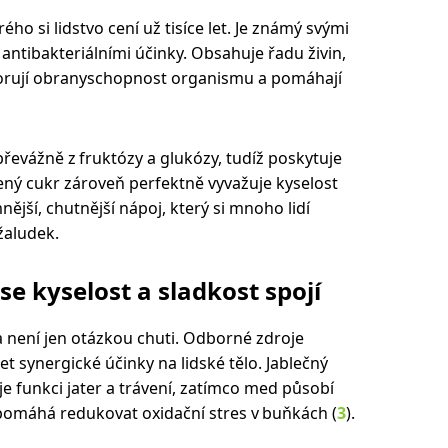
o si lidstvo cení už tisíce let. Je známý svými
 antibakteriálními účinky. Obsahuje řadu živin,
orují obranyschopnost organismu a pomáhají
řevážně z fruktózy a glukózy, tudíž poskytuje
zený cukr zároveň perfektně vyvažuje kyselost
ější, chutnější nápoj, který si mnoho lidí
žaludek.
se kyselost a sladkost spojí
 není jen otázkou chuti. Odborné zdroje
t synergické účinky na lidské tělo. Jablečný
je funkci jater a trávení, zatímco med působí
 pomáhá redukovat oxidační stres v buňkách (
3
).