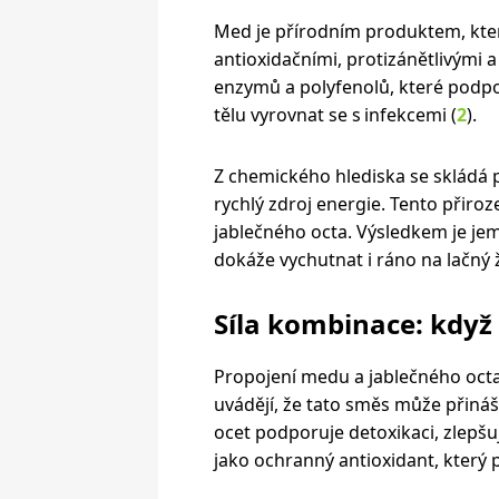
Med je přírodním produktem, kteréh
antioxidačními, protizánětlivými a
enzymů a polyfenolů, které podp
tělu vyrovnat se s infekcemi (
2
).
Z chemického hlediska se skládá p
rychlý zdroj energie. Tento přiro
jablečného octa. Výsledkem je jemn
dokáže vychutnat i ráno na lačný 
Síla kombinace: když 
Propojení medu a jablečného octa
uvádějí, že tato směs může přináše
ocet podporuje detoxikaci, zlepšu
jako ochranný antioxidant, který