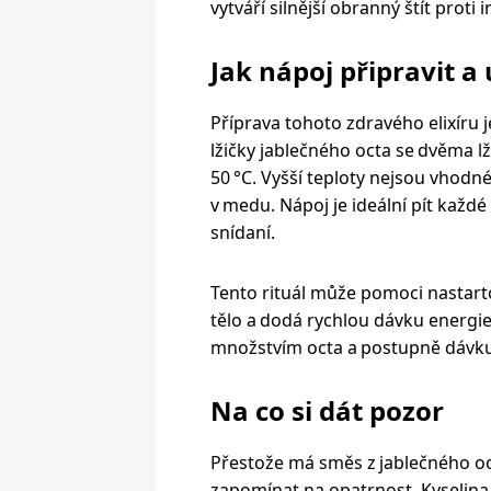
vytváří silnější obranný štít proti 
Jak nápoj připravit a 
Příprava tohoto zdravého elixíru j
lžičky jablečného octa se dvěma lž
50 °C. Vyšší teploty nejsou vhodn
v medu. Nápoj je ideální pít každé
snídaní.
Tento rituál může pomoci nastarto
tělo a dodá rychlou dávku energie
množstvím octa a postupně dávku
Na co si dát pozor
Přestože má směs z jablečného o
zapomínat na opatrnost. Kyselin