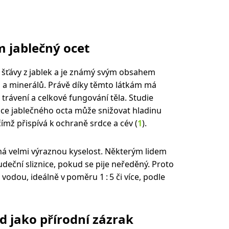
 jablečný ocet
m šťávy z jablek a je známý svým obsahem
ů a minerálů. Právě díky těmto látkám má
trávení a celkové fungování těla. Studie
ce jablečného octa může snižovat hladinu
 čímž přispívá k ochraně srdce a cév (
1
).
 má velmi výraznou kyselost. Některým lidem
eční sliznice, pokud se pije neředěný. Proto
 vodou, ideálně v poměru 1 : 5 či více, podle
d jako přírodní zázrak