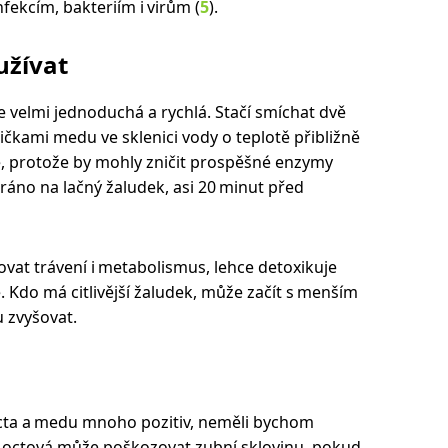
infekcím, bakteriím i virům (
5
).
užívat
e velmi jednoduchá a rychlá. Stačí smíchat dvě
ičkami medu ve sklenici vody o teplotě přibližně
é, protože by mohly zničit prospěšné enzymy
 ráno na lačný žaludek, asi 20 minut před
vat trávení i metabolismus, lehce detoxikuje
. Kdo má citlivější žaludek, může začít s menším
 zvyšovat.
cta a medu mnoho pozitiv, neměli bychom
a octová může poškozovat zubní sklovinu, pokud