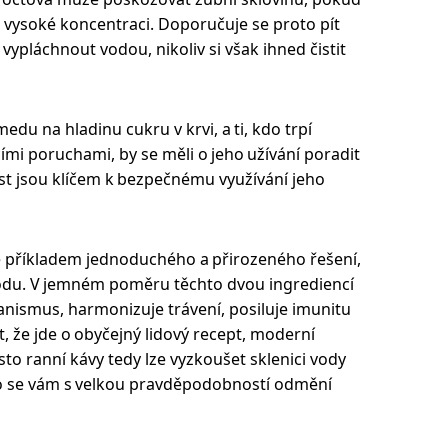
iš vysoké koncentraci. Doporučuje se proto pít
vypláchnout vodou, nikoliv si však ihned čistit
edu na hladinu cukru v krvi, a ti, kdo trpí
ími poruchami, by se měli o jeho užívání poradit
st jsou klíčem k bezpečnému využívání jeho
e příkladem jednoduchého a přirozeného řešení,
hodu. V jemném poměru těchto dvou ingrediencí
ganismus, harmonizuje trávení, posiluje imunitu
t, že jde o obyčejný lidový recept, moderní
to ranní kávy tedy lze vyzkoušet sklenici vody
o se vám s velkou pravděpodobností odmění