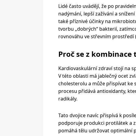
Lidé často uvádějí, že po pravide
nadýmání, lepší zažívání a snížení
také příznivé účinky na mikrobiotu
tvorbu „dobrých“ bakterií, zatím
rovnováhu ve střevním prostředí 
Proč se z kombinace t
Kardiovaskulární zdraví stojí na s
V této oblasti má jablečný ocet zv
cholesterolu a může přispívat ke s
procesu přidává antioxidanty, kt
radikály.
Tato dvojice navíc přispívá k pos
podporuje produkci protilátek a z
pomáhá tělu udržovat optimální p