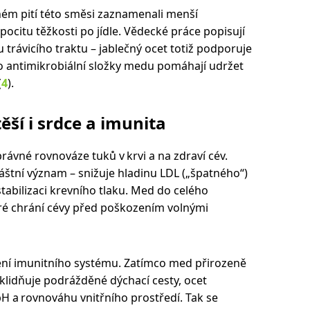
lném pití této směsi zaznamenali menší
 pocitu těžkosti po jídle. Vědecké práce popisují
 trávicího traktu – jablečný ocet totiž podporuje
co antimikrobiální složky medu pomáhají udržet
(
4
).
ěší i srdce a imunita
právné rovnováze tuků v krvi a na zdraví cév.
láštní význam – snižuje hladinu LDL („špatného“)
tabilizaci krevního tlaku. Med do celého
eré chrání cévy před poškozením volnými
ílení imunitního systému. Zatímco med přirozeně
klidňuje podrážděné dýchací cesty, ocet
H a rovnováhu vnitřního prostředí. Tak se