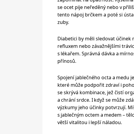
se ocet pije neředěný nebo v příl
tento nápoj brčkem a poté si ústa 
zuby.
Diabetici by měli sledovat účinek m
refluxem nebo závažnějšími trávic
s lékařem. Správná dávka a mírno
přínosů.
Spojení jablečného octa a medu j
které může podpořit zdraví i po
se skrývá kombinace, jež čistí or
a chrání srdce. I když se může zdá
výzkumy jeho účinky potvrzují. Mís
s jablečným octem a medem – těl
větší vitalitou i lepší náladou.