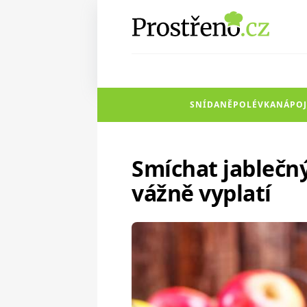
SNÍDANĚ
POLÉVKA
NÁPOJ
Smíchat jablečn
vážně vyplatí