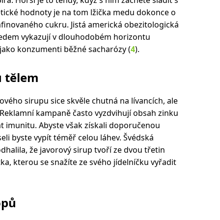
getické hodnoty je na tom lžička medu dokonce o
afinovaného cukru. Jistá americká obezitologická
í medem vykazují v dlouhodobém horizontu
 jako konzumenti běžné sacharózy (
4
).
u tělem
ového sirupu sice skvěle chutná na lívancích, ale
vý. Reklamní kampaně často vyzdvihují obsah zinku
 imunitu. Abyste však získali doporučenou
li byste vypít téměř celou láhev. Švédská
alila, že javorový sirup tvoří ze dvou třetin
tka, kterou se snažíte ze svého jídelníčku vyřadit
opů