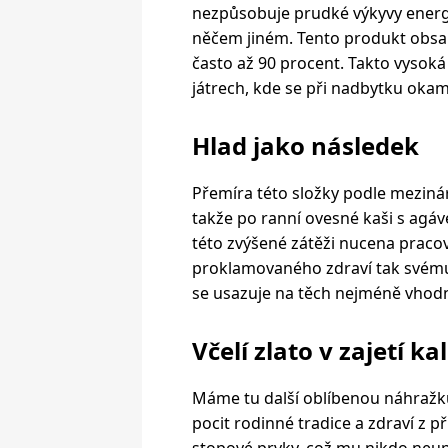
nezpůsobuje prudké výkyvy energie
něčem jiném. Tento produkt obsah
často až 90 procent. Takto vysok
játrech, kde se při nadbytku okamž
Hlad jako následek
Přemíra této složky podle mezinár
takže po ranní ovesné kaši s agáv
této zvýšené zátěži nucena pracov
proklamovaného zdraví tak svému 
se usazuje na těch nejméně vhod
Včelí zlato v zajetí kal
Máme tu další oblíbenou náhražku,
pocit rodinné tradice a zdraví z p
stopové prvky, což mu nikdo neupír