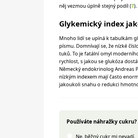
něj vezmou úplně stejný podíl (
7
).
Glykemický index jak
Mnoho lidí se upíná k tabulkám g
písmu. Domnívají se, že nízké čí
tuků. To je fatální omyl moderníh
rychlost, s jakou se glukóza dostá
Německý endokrinolog Andreas Pfei
nízkým indexem mají často enorm
jakoukoli snahu o redukci hmotnos
Používáte náhražky cukru?
Ne, běžný cukr mi nevadí.