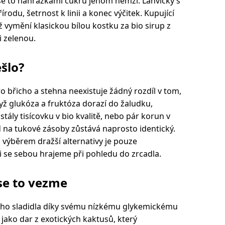
e to náhražkami cukru jenom hemží. Lahvičky s
írodu, šetrnost k linii a konec výčitek. Kupující
vymění klasickou bílou kostku za bio sirup z
i zelenou.
šlo?
o břicho a stehna neexistuje žádný rozdíl v tom,
dyž glukóza a fruktóza dorazí do žaludku,
tály tisícovku v bio kvalitě, nebo pár korun v
na tukové zásoby zůstává naprosto identický.
 výběrem dražší alternativy je pouze
 se sebou hrajeme při pohledu do zrcadla.
se to vezme
lního sladidla díky svému nízkému glykemickému
 jako dar z exotických kaktusů, který