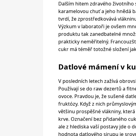
Dalším hitem zdravého životního 
karamelovou chuť a jeho hnědá ba
tvrdí, že zprostředkovává vláknin
Výzkum v laboratoři je ovšem mno
produktu tak zanedbatelné množstv
prakticky neměřitelný. Francouzští
cukr má téměř totožné složení jak
Datlové mámení v ku
V posledních letech zažívá obrovs
Používají se do raw dezertů a fitn
ovoce. Pravdou je, že sušené datl
fruktózy. Když z nich průmyslovým
většinu prospěšné vlákniny, která
krve. Označení bez přidaného cukr
ale z hlediska vaší postavy jde o
hodnota datlového sirupu je srov