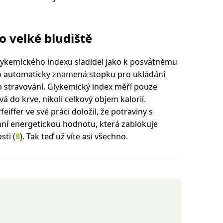
o velké bludiště
lykemického indexu sladidel jako k posvátnému
slo automaticky znamená stopku pro ukládání
o stravování. Glykemický index měří pouze
vá do krve, nikoli celkový objem kalorií.
ffer ve své práci doložil, že potraviny s
ní energetickou hodnotu, která zablokuje
ti (
8
). Tak teď už víte asi všechno.