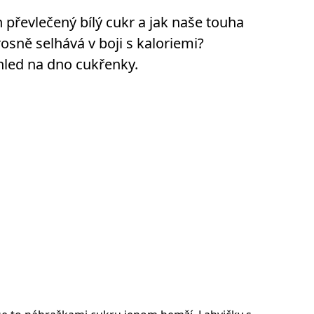
n převlečený bílý cukr a jak naše touha
osně selhává v boji s kaloriemi?
hled na dno cukřenky.