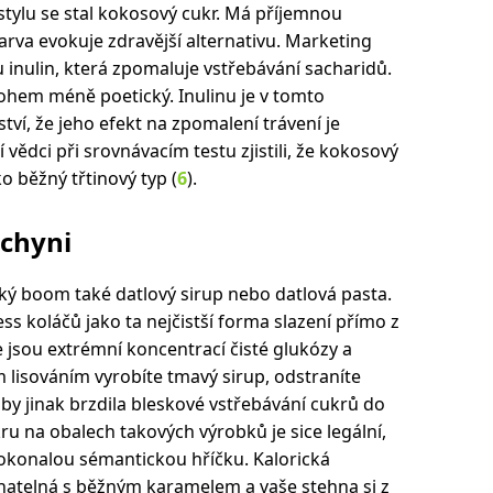
stylu se stal kokosový cukr. Má příjemnou
rva evokuje zdravější alternativu. Marketing
u inulin, která zpomaluje vstřebávání sacharidů.
hem méně poetický. Inulinu je v tomto
í, že jeho efekt na zpomalení trávení je
 vědci při srovnávacím testu zjistili, že kokosový
o běžný třtinový typ (
6
).
chyni
ký boom také datlový sirup nebo datlová pasta.
ess koláčů jako ta nejčistší forma slazení přímo z
e jsou extrémní koncentrací čisté glukózy a
 lisováním vyrobíte tmavý sirup, odstraníte
 by jinak brzdila bleskové vstřebávání cukrů do
u na obalech takových výrobků je sice legální,
 dokonalou sémantickou hříčku. Kalorická
natelná s běžným karamelem a vaše stehna si z