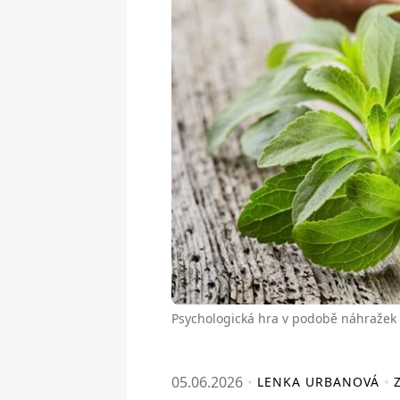
Psychologická hra v podobě náhražek 
05.06.2026
LENKA URBANOVÁ