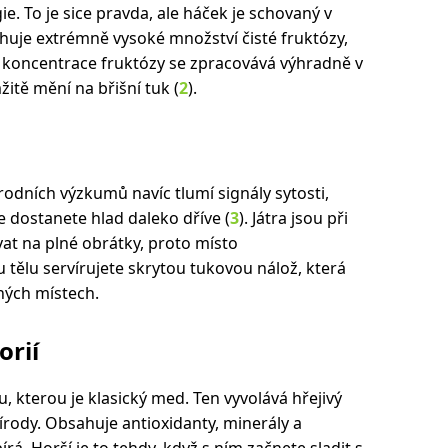
. To je sice pravda, ale háček je schovaný v
uje extrémně vysoké množství čisté fruktózy,
á koncentrace fruktózy se zpracovává výhradně v
itě mění na břišní tuk (
2
).
odních výzkumů navíc tlumí signály sytosti,
e dostanete hlad daleko dříve (
3
). Játra jsou při
at na plné obrátky, proto místo
tělu servírujete skrytou tukovou nálož, která
ných místech.
orií
 kterou je klasický med. Ten vyvolává hřejivý
řírody. Obsahuje antioxidanty, minerály a
á. Horší je to tehdy, když s ním začnete sladit s