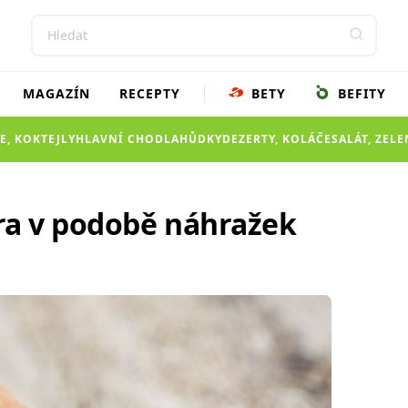
MAGAZÍN
RECEPTY
BETY
BEFITY
E, KOKTEJLY
HLAVNÍ CHOD
LAHŮDKY
DEZERTY, KOLÁČE
SALÁT, ZEL
ra v podobě náhražek