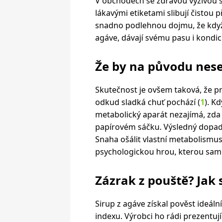
V obchodech se zdravou výživou s
lákavými etiketami slibují čistou př
snadno podlehnou dojmu, že když 
agáve, dávají svému pasu i kondic
Že by na původu nese
Skutečnost je ovšem taková, že pr
odkud sladká chuť pochází (
1
). K
metabolický aparát nezajímá, zda s
papírovém sáčku. Výsledný dopad 
Snaha ošálit vlastní metabolismus
psychologickou hrou, kterou sami
Zázrak z pouště? Jak 
Sirup z agáve získal pověst ideá
indexu. Výrobci ho rádi prezentují