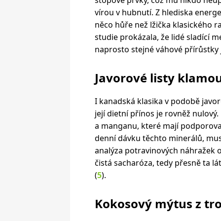
vírou v hubnutí. Z hlediska ener
něco hůře než lžička klasického r
studie prokázala, že lidé sladíc
naprosto stejné váhové přírůstky
Javorové listy klamo
I kanadská klasika v podobě javor
její dietní přínos je rovněž nulo
a manganu, které mají podporovat
denní dávku těchto minerálů, muse
analýza potravinových náhražek odh
čistá sacharóza, tedy přesně ta lá
(
5
).
Kokosový mýtus z tr