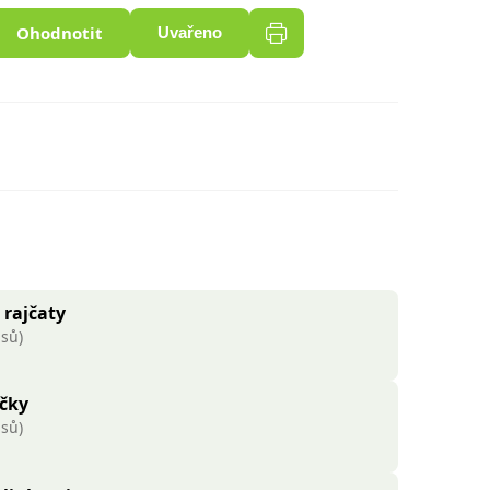
Ohodnotit
Uvařeno
 rajčaty
asů)
ičky
asů)