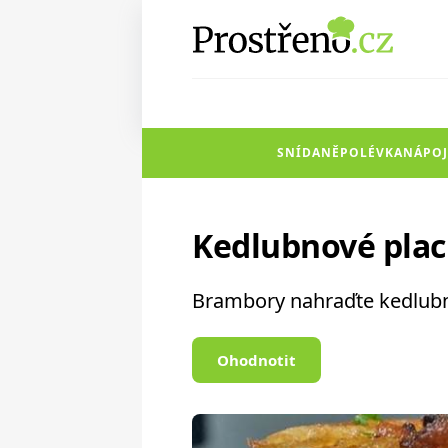
SNÍDANĚ
POLÉVKA
NÁPOJ
Kedlubnové pla
Brambory nahraďte kedlubn
Ohodnotit