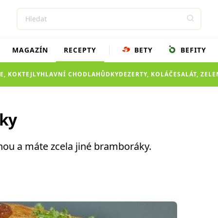
MAGAZÍN
RECEPTY
BETY
BEFITY
E, KOKTEJLY
HLAVNÍ CHOD
LAHŮDKY
DEZERTY, KOLÁČE
SALÁT, ZEL
cky
ou a máte zcela jiné bramboráky.