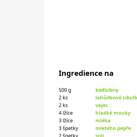
Ingredience na
500 g
kedlubny
2 ks
lahůdkové cibulk
2 ks
vajec
4 lžíce
hladké mouky
3 lžíce
mléka
3 špetky
mletého pepře
2 špetky
soli