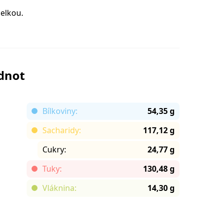
elkou.
odnot
Bílkoviny:
54,35 g
Sacharidy:
117,12 g
Cukry:
24,77 g
Tuky:
130,48 g
Vláknina:
14,30 g