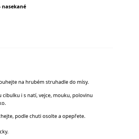
- nasekané
ouhejte na hrubém struhadle do mísy.
cibulku i s natí, vejce, mouku, polovinu
ko.
ejte, podle chuti osolte a opepřete.
cky.