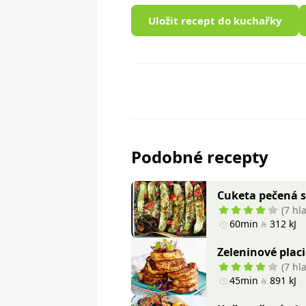
Uložit recept do kuchařky
Podobné recepty
Cuketa pečená s
(7 hl
60min
312 kJ
Zeleninové plac
(7 hl
45min
891 kJ