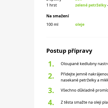
1 hrst
zelené petrželky
Na smažení
100 ml
oleje
Postup přípravy
Oloupané kedlubny nastr
Přidejte jemně nakrájenou 
nasekané petrželky a mlé
Všechno důkladně promích
Z těsta smažte na oleji pla