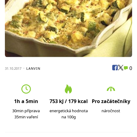
0
31.10.2017
LANVIN
1h a 5min
753 kJ / 179 kcal
Pro začátečníky
30min příprava
energetická hodnota
náročnost
35min vaření
na 100g