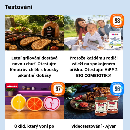
Testování
Letní grilování dostává
Protože každému rodiči
novou chuť. Otestujte
záleží na spokojeném
Kmotrův chléb s kousky
bříšku. Otestujte HiPP 2
pikantní klobásy
BIO COMBIOTIK®
Úklid, který voní po
Videotestování - Ajvar