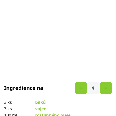
Ingredience na
3 ks
bílků
3 ks
vajec
100 ml
rostlinného oleje