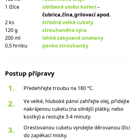
1 lžíce
oblíbené směsi koření
-
čubrica,čína,grilovací apod.
2 ks
středně velké cukety
120 g
strouhaného sýra
200 ml
lehké zakysané smetany
0,5 hrnku
panko strouhanky
Postup přípravy
Předehřejte troubu na 180 °C.
Ve velké, hluboké pánvi zahřejte olej, přidejte
nakrájenou cuketu (na silnější plátky, nebo
kostky) a restujte 3-4 minuty.
Orestovanou cuketu vyndejte děrovanou lžíci
do zapékací misky.