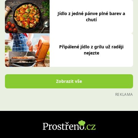
Jídlo z jedné pánve plné barev a
chutí
Připálené jídlo z grilu už raději
nejezte
Zobrazit vše
REKLAMA