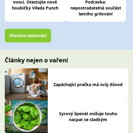
ovoci. Otestujte nové
Podravka:
houbičky Vileda Punch
nepostradatelná součást
letního grilování
Všechna testování
Články nejen o vaření
Zapáchající pračka má svůj důvod
Syrový špenát snižuje touhu
nacpat se sladkým