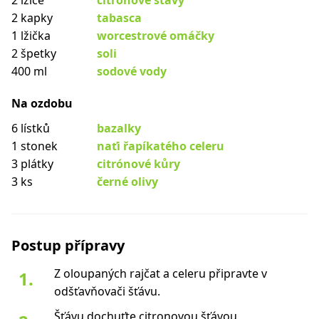
2 lžíce
citronové šťávy
2 kapky
tabasca
1 lžička
worcestrové omáčky
2 špetky
soli
400 ml
sodové vody
Na ozdobu
6 lístků
bazalky
1 stonek
naťi řapíkatého celeru
3 plátky
citrónové kůry
3 ks
černé olivy
Postup přípravy
Z oloupaných rajčat a celeru připravte v
odšťavňovači šťávu.
Šťávu dochuťte citronovou šťávou,