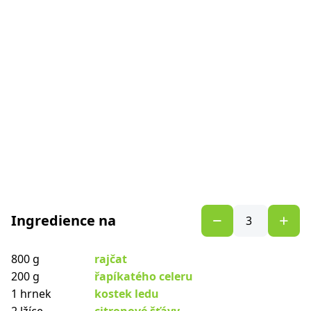
Ingredience na
800 g
rajčat
200 g
řapíkatého celeru
1 hrnek
kostek ledu