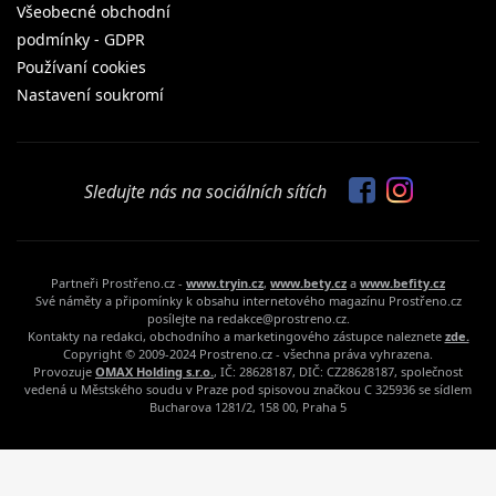
Všeobecné obchodní
podmínky - GDPR
Používaní cookies
Nastavení soukromí
Sledujte nás na sociálních sítích
Partneři Prostřeno.cz -
www.tryin.cz
,
www.bety.cz
a
www.befity.cz
Své náměty a připomínky k obsahu internetového magazínu Prostřeno.cz
posílejte na redakce@prostreno.cz.
Kontakty na redakci, obchodního a marketingového zástupce naleznete
zde.
Copyright © 2009-2024 Prostreno.cz - všechna práva vyhrazena.
Provozuje
OMAX Holding s.r.o.
, IČ: 28628187, DIČ: CZ28628187, společnost
vedená u Městského soudu v Praze pod spisovou značkou C 325936 se sídlem
Bucharova 1281/2, 158 00, Praha 5