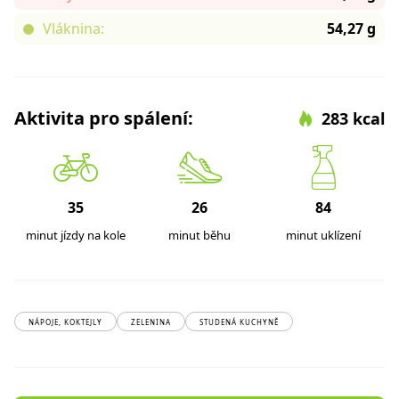
Vláknina:
54,27 g
Aktivita pro spálení:
283 kcal
35
26
84
minut jízdy na kole
minut běhu
minut uklízení
NÁPOJE, KOKTEJLY
ZELENINA
STUDENÁ KUCHYNĚ