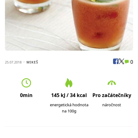
0
25.07.2018
MIKEŠ
0min
145 kJ / 34 kcal
Pro začátečníky
energetická hodnota
náročnost
na 100g