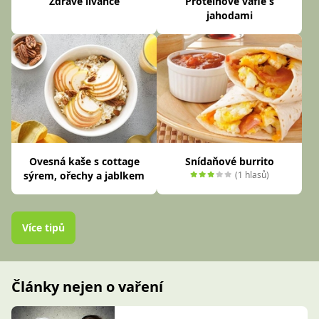
Zdravé lívance
Proteinové vafle s
jahodami
Ovesná kaše s cottage
Snídaňové burrito
sýrem, ořechy a jablkem
(1 hlasů)
Více tipů
Články nejen o vaření