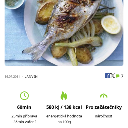
7
16.07.2011
LANVIN
60min
580 kJ / 138 kcal
Pro začátečníky
25min příprava
energetická hodnota
náročnost
35min vaření
na 100g