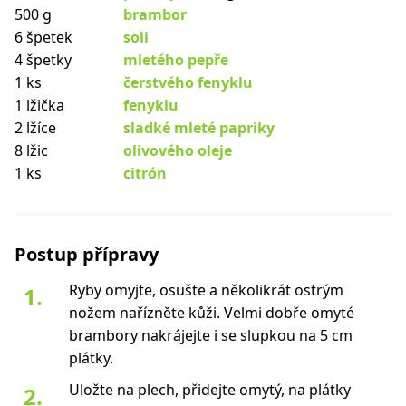
500 g
brambor
6 špetek
soli
4 špetky
mletého pepře
1 ks
čerstvého fenyklu
1 lžička
fenyklu
2 lžíce
sladké mleté papriky
8 lžic
olivového oleje
1 ks
citrón
Postup přípravy
Ryby omyjte, osušte a několikrát ostrým
nožem nařízněte kůži. Velmi dobře omyté
brambory nakrájejte i se slupkou na 5 cm
plátky.
Uložte na plech, přidejte omytý, na plátky