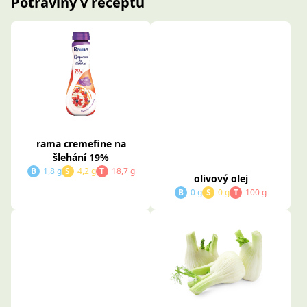
Potraviny v receptu
rama cremefine na
olivový olej
šlehání 19%
B
0 g
S
0 g
T
100 g
B
1,8 g
S
4,2 g
T
18,7 g