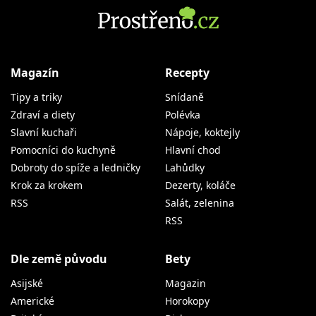
Magazín
Recepty
Tipy a triky
Snídaně
Zdraví a diety
Polévka
Slavní kuchaři
Nápoje, koktejly
Pomocníci do kuchyně
Hlavní chod
Dobroty do spíže a ledničky
Lahůdky
Krok za krokem
Dezerty, koláče
RSS
Salát, zelenina
RSS
Dle země původu
Bety
Asijské
Magazin
Americké
Horokopy
Britské
Diskuze
České
Soutěže
Francouzské
Testování
Italské
RSS