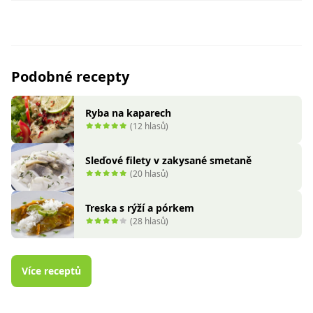
Podobné recepty
Ryba na kaparech
(12 hlasů)
Sleďové filety v zakysané smetaně
(20 hlasů)
Treska s rýží a pórkem
(28 hlasů)
Více receptů