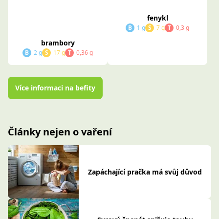
brambory
fenykl
B
2 g
S
17 g
T
0,36 g
B
1 g
S
7 g
T
0,3 g
Více informaci na befity
Články nejen o vaření
Zapáchající pračka má svůj důvod
Syrový špenát snižuje touhu
nacpat se sladkým