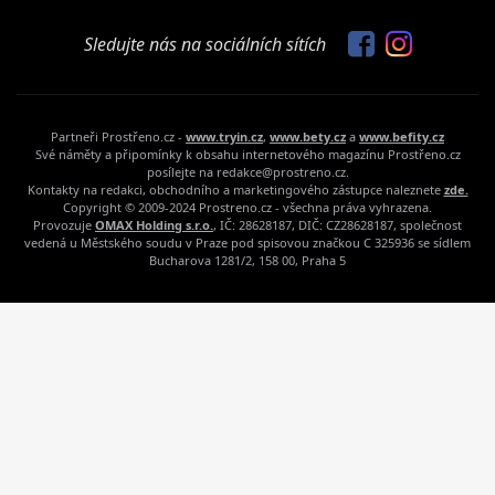
Partneři Prostřeno.cz -
www.tryin.cz
,
www.bety.cz
a
www.befity.cz
Své náměty a připomínky k obsahu internetového magazínu Prostřeno.cz
posílejte na redakce@prostreno.cz.
Kontakty na redakci, obchodního a marketingového zástupce naleznete
zde.
Copyright © 2009-2024 Prostreno.cz - všechna práva vyhrazena.
Provozuje
OMAX Holding s.r.o.
, IČ: 28628187, DIČ: CZ28628187, společnost
vedená u Městského soudu v Praze pod spisovou značkou C 325936 se sídlem
Bucharova 1281/2, 158 00, Praha 5