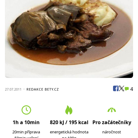
4
27.07.2011
REDAKCE BETY.CZ
1h a 10min
820 kJ / 195 kcal
Pro začátečníky
20min příprava
energetická hodnota
náročnost