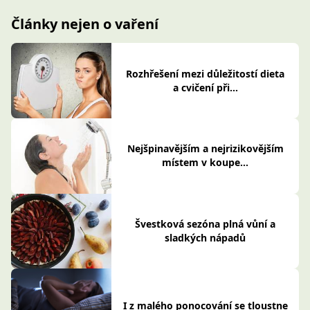
Články nejen o vaření
Rozhřešení mezi důležitostí dieta
a cvičení při...
Nejšpinavějším a nejrizikovějším
místem v koupe...
Švestková sezóna plná vůní a
sladkých nápadů
I z malého ponocování se tloustne