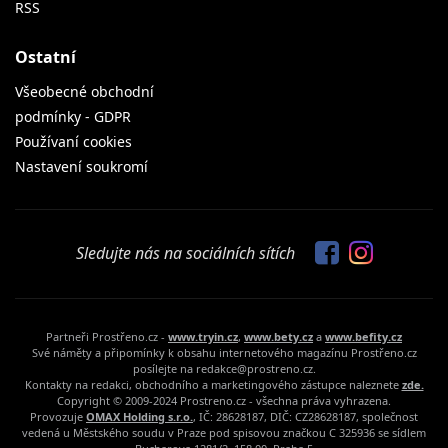
RSS
Ostatní
Všeobecné obchodní
podmínky - GDPR
Používaní cookies
Nastavení soukromí
Sledujte nás na sociálních sítích
Partneři Prostřeno.cz -
www.tryin.cz
,
www.bety.cz
a
www.befity.cz
Své náměty a připomínky k obsahu internetového magazínu Prostřeno.cz
posílejte na redakce@prostreno.cz.
Kontakty na redakci, obchodního a marketingového zástupce naleznete
zde.
Copyright © 2009-2024 Prostreno.cz - všechna práva vyhrazena.
Provozuje
OMAX Holding s.r.o.
, IČ: 28628187, DIČ: CZ28628187, společnost
vedená u Městského soudu v Praze pod spisovou značkou C 325936 se sídlem