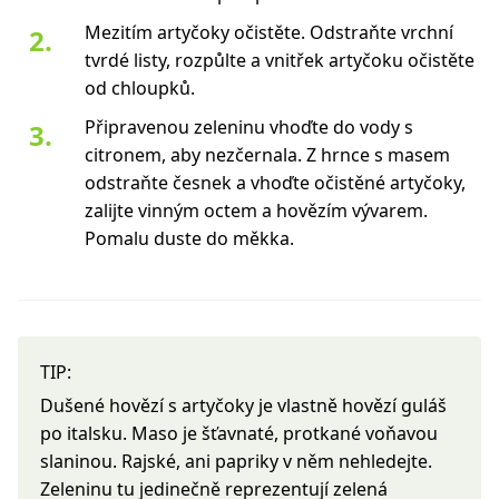
Mezitím artyčoky očistěte. Odstraňte vrchní
tvrdé listy, rozpůlte a vnitřek artyčoku očistěte
od chloupků.
Připravenou zeleninu vhoďte do vody s
citronem, aby nezčernala. Z hrnce s masem
odstraňte česnek a vhoďte očistěné artyčoky,
zalijte vinným octem a hovězím vývarem.
Pomalu duste do měkka.
TIP:
Dušené hovězí s artyčoky je vlastně hovězí guláš
po italsku. Maso je šťavnaté, protkané voňavou
slaninou. Rajské, ani papriky v něm nehledejte.
Zeleninu tu jedinečně reprezentují zelená