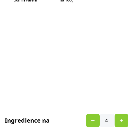
50min vaření
na 100g
Ingredience na