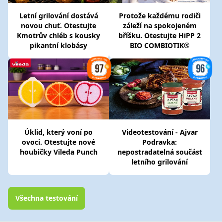
Letní grilování dostává
Protože každému rodiči
novou chuť. Otestujte
záleží na spokojeném
Kmotrův chléb s kousky
bříšku. Otestujte HiPP 2
pikantní klobásy
BIO COMBIOTIK®
Úklid, který voní po
Videotestování - Ajvar
ovoci. Otestujte nové
Podravka:
houbičky Vileda Punch
nepostradatelná součást
letního grilování
Všechna testování