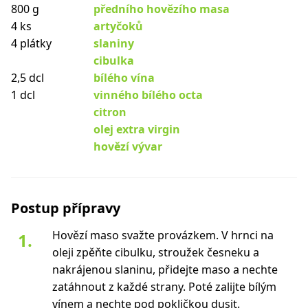
800 g
předního hovězího masa
4 ks
artyčoků
4 plátky
slaniny
cibulka
2,5 dcl
bílého vína
1 dcl
vinného bílého octa
citron
olej extra virgin
hovězí vývar
Postup přípravy
Hovězí maso svažte provázkem. V hrnci na
oleji zpěňte cibulku, stroužek česneku a
nakrájenou slaninu, přidejte maso a nechte
zatáhnout z každé strany. Poté zalijte bílým
vínem a nechte pod pokličkou dusit.