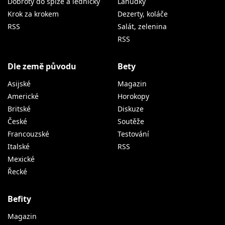
Dobroty do spíže a ledničky
Lahůdky
Krok za krokem
Dezerty, koláče
RSS
Salát, zelenina
RSS
Dle země původu
Bety
Asijské
Magazin
Americké
Horokopy
Britské
Diskuze
České
Soutěže
Francouzské
Testování
Italské
RSS
Mexické
Řecké
Befity
Magazin