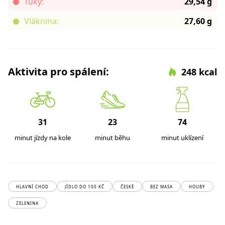
Tuky:
29,54 g
Vláknina:
27,60 g
Aktivita pro spálení:
248 kcal
31
23
74
minut jízdy na kole
minut běhu
minut uklízení
HLAVNÍ CHOD
JÍDLO DO 100 KČ
ČESKÉ
BEZ MASA
HOUBY
ZELENINA