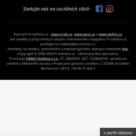
Sledujte nás na sociálních sítích
Partneři Prostřeno.cz -
www.tryin.cz
,
www.bety.cz
a
www.befity.cz
Své náměty a připomínky k obsahu internetového magazínu Prostřeno.cz
posílejte na redakce@prostreno.cz.
Kontakty na redakci, obchodního a marketingového zástupce naleznete
zde.
Copyright © 2009-2024 Prostreno.cz - všechna práva vyhrazena.
Provozuje
OMAX Holding s.r.o.
, IČ: 28628187, DIČ: CZ28628187, společnost
vedená u Městského soudu v Praze pod spisovou značkou C 325936 se sídlem
Bucharova 1281/2, 158 00, Praha 5
x zavřít reklamu