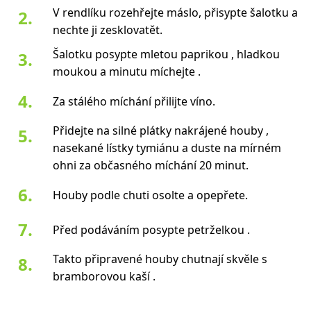
V rendlíku rozehřejte máslo, přisypte šalotku a
nechte ji zesklovatět.
Šalotku posypte mletou paprikou , hladkou
moukou a minutu míchejte .
Za stálého míchání přilijte víno.
Přidejte na silné plátky nakrájené houby ,
nasekané lístky tymiánu a duste na mírném
ohni za občasného míchání 20 minut.
Houby podle chuti osolte a opepřete.
Před podáváním posypte petrželkou .
Takto připravené houby chutnají skvěle s
bramborovou kaší .