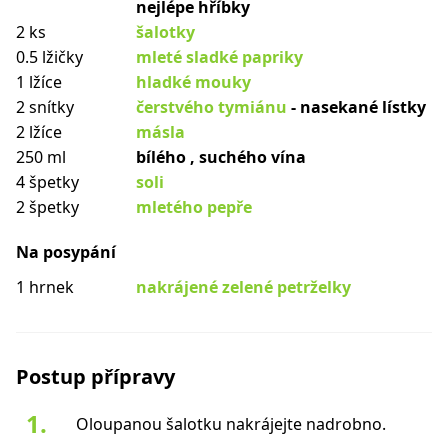
nejlépe hříbky
2 ks
šalotky
0.5 lžičky
mleté sladké papriky
1 lžíce
hladké mouky
2 snítky
čerstvého tymiánu
- nasekané lístky
2 lžíce
másla
250 ml
bílého , suchého vína
4 špetky
soli
2 špetky
mletého pepře
Na posypání
1 hrnek
nakrájené zelené petrželky
Postup přípravy
Oloupanou šalotku nakrájejte nadrobno.