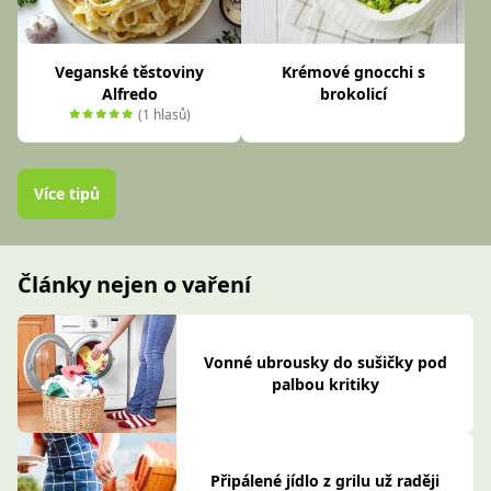
Veganské těstoviny
Krémové gnocchi s
Alfredo
brokolicí
(1 hlasů)
Více tipů
Články nejen o vaření
Vonné ubrousky do sušičky pod
palbou kritiky
Připálené jídlo z grilu už raději