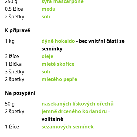
250 g
sýra mascarpone
0.5 lžíce
medu
2 špetky
soli
K přípravě
1 kg
dýně hokaido
- bez vnitřní části se
semínky
3 lžíce
oleje
1 lžička
mleté skořice
3 špetky
soli
2 špetky
mletého pepře
Na posypání
50 g
nasekaných lískových ořechů
2 špetky
jemně drceného koriandru
-
volitelné
1 lžíce
sezamových semínek