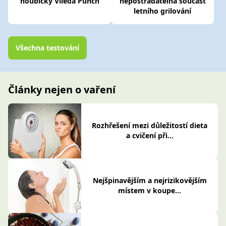
houbičky Vileda Punch
nepostradatelná součást
letního grilování
Všechna testování
Články nejen o vaření
Rozhřešení mezi důležitostí dieta
a cvičení při...
Nejšpinavějším a nejrizikovějším
místem v koupe...