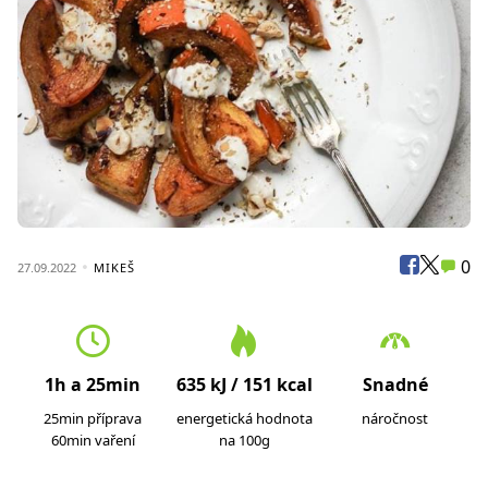
0
27.09.2022
MIKEŠ
1h a 25min
635 kJ / 151 kcal
Snadné
25min příprava
energetická hodnota
náročnost
60min vaření
na 100g