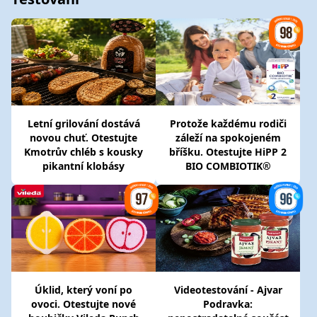
Letní grilování dostává
Protože každému rodiči
novou chuť. Otestujte
záleží na spokojeném
Kmotrův chléb s kousky
bříšku. Otestujte HiPP 2
pikantní klobásy
BIO COMBIOTIK®
Úklid, který voní po
Videotestování - Ajvar
ovoci. Otestujte nové
Podravka: