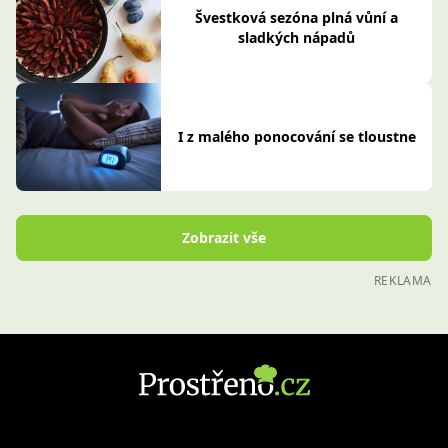
Švestková sezóna plná vůní a
sladkých nápadů
I z malého ponocování se tloustne
Zobrazit vše
REKLAMA