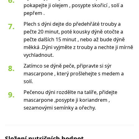
pokapejte ji olejem , posypte skořicí , solí a
pepřem .
Plech s dýni dejte do předehřáté trouby a
pečte 20 minut, poté kousky dýně otočte a
pečte dalších 15 minut , nebo až bude dýně
měkká .Dýni vyjměte z trouby a nechte ji mírně
vychladnout.
Zatímco se dýně peče, připravte si sýr
mascarpone , který prošlehejte s medem a
solí.
Pečenou dýni rozdělte na talíře, přidejte
mascarpone ,posypte ji koriandrem ,
sezamovými semínky a ořechy.
Složení nutričních hodnot