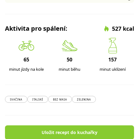
Aktivita pro spálení:
527 kcal
65
50
157
minut jízdy na kole
minut běhu
minut uklízení
SVAČINA
ITALSKÉ
BEZ MASA
ZELENINA
Uložit recept do kuchařky