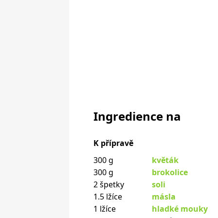
Ingredience na
K přípravě
300 g
květák
300 g
brokolice
2 špetky
soli
1.5 lžíce
másla
1 lžíce
hladké mouky