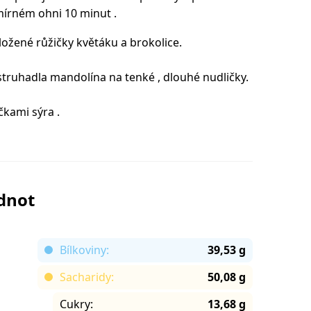
mírném ohni 10 minut .
ložené růžičky květáku a brokolice.
truhadla mandolína na tenké , dlouhé nudličky.
čkami sýra .
odnot
Bílkoviny:
39,53 g
Sacharidy:
50,08 g
Cukry:
13,68 g