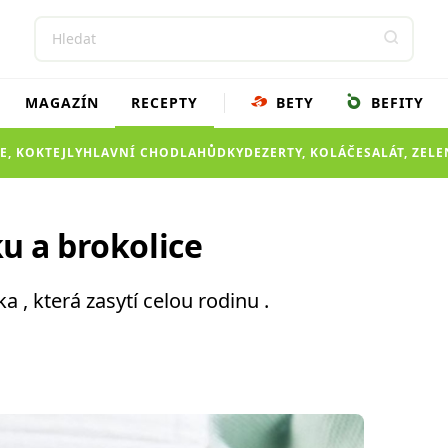
MAGAZÍN
RECEPTY
BETY
BEFITY
E, KOKTEJLY
HLAVNÍ CHOD
LAHŮDKY
DEZERTY, KOLÁČE
SALÁT, ZEL
u a brokolice
 , která zasytí celou rodinu .