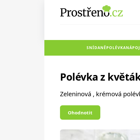
SNÍDANĚ
POLÉVKA
NÁPOJ
Polévka z květák
Zeleninová , krémová polévka
Ohodnotit