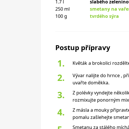
1.7 l
slabého zelenin
250 ml
smetany na vaře
100 g
tvrdého sýra
Postup přípravy
Květák a brokolici rozdělt
Vývar nalijte do hrnce , p
uvařte doměkka.
Z polévky vyndejte několi
rozmixujte ponorným mi
Z másla a mouky připravte
pomalu zašlehejte smeta
Smetanu za stálého míchán