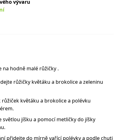
ového vývaru
ní
e na hodně malé růžičky .
řidejte růžičky květáku a brokolice a zeleninu
k růžiček květáku a brokolice a polévku
xérem.
 světlou jíšku a pomocí metličky do jíšky
nu.
í přidejte do mírně vařící polévky a podle chuti