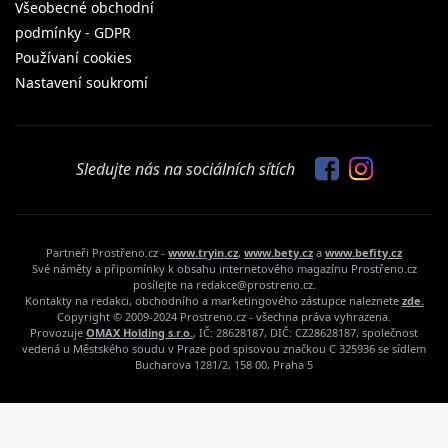
Všeobecné obchodní
podmínky - GDPR
Používaní cookies
Nastavení soukromí
Sledujte nás na sociálních sítích
Partneři Prostřeno.cz -
www.tryin.cz
,
www.bety.cz
a
www.befity.cz
Své náměty a připomínky k obsahu internetového magazínu Prostřeno.cz
posílejte na redakce@prostreno.cz.
Kontakty na redakci, obchodního a marketingového zástupce naleznete
zde.
Copyright © 2009-2024 Prostreno.cz - všechna práva vyhrazena.
Provozuje
OMAX Holding s.r.o.
, IČ: 28628187, DIČ: CZ28628187, společnost
vedená u Městského soudu v Praze pod spisovou značkou C 325936 se sídlem
Bucharova 1281/2, 158 00, Praha 5