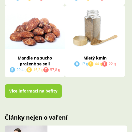
Mandle na sucho
Mletý kmín
pražené se solí
B
17 g
S
44 g
T
22 g
B
20,4 g
S
16,2 g
T
57,8 g
Více informaci na befity
Články nejen o vaření