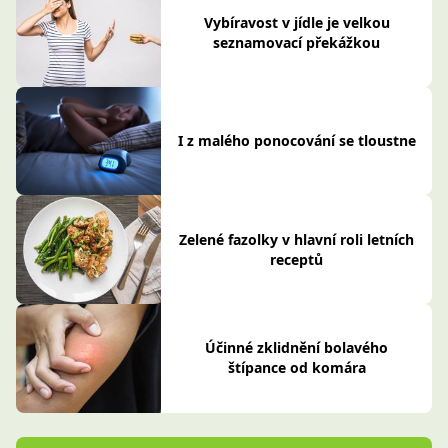
Vybíravost v jídle je velkou
seznamovací překážkou
I z malého ponocování se tloustne
Zelené fazolky v hlavní roli letních
receptů
Účinné zklidnění bolavého
štípance od komára