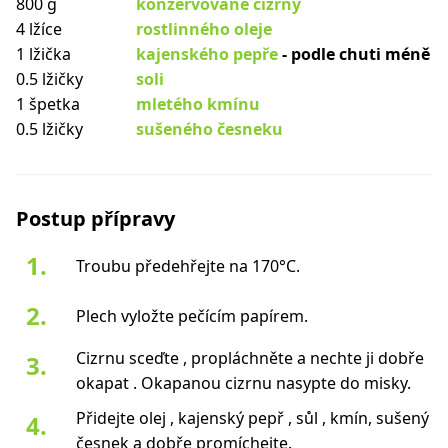
800 g
konzervované cizrny
4 lžíce
rostlinného oleje
1 lžička
kajenského pepře
- podle chuti méně
0.5 lžičky
soli
1 špetka
mletého kmínu
0.5 lžičky
sušeného česneku
Postup přípravy
Troubu předehřejte na 170°C.
Plech vyložte pečícím papírem.
Cizrnu sceďte , propláchněte a nechte ji dobře
okapat . Okapanou cizrnu nasypte do misky.
Přidejte olej , kajenský pepř , sůl , kmín, sušený
česnek a dobře promíchejte.