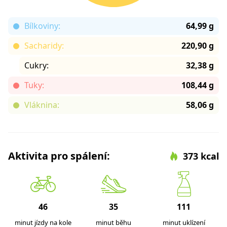
Bílkoviny:
64,99 g
Sacharidy:
220,90 g
Cukry:
32,38 g
Tuky:
108,44 g
Vláknina:
58,06 g
Aktivita pro spálení:
373 kcal
46
35
111
minut jízdy na kole
minut běhu
minut uklízení