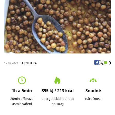
0
17.07.2023
LENTILKA
1h a 5min
895 kJ / 213 kcal
Snadné
20min příprava
energetická hodnota
náročnost
45min vaření
na 100g