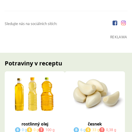
Sledujte nás na sociálních sítích:
REKLAMA
Potraviny v receptu
česnek
rostlinný olej
B
6 g
S
33 g
T
0,38 g
B
0 g
S
0 g
T
100 g