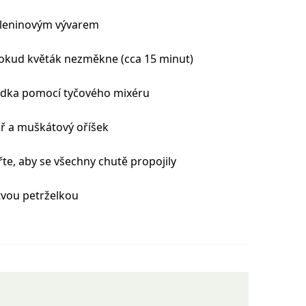
 zeleninovým vývarem
dokud květák nezměkne (cca 15 minut)
adka pomocí tyčového mixéru
př a muškátový oříšek
řte, aby se všechny chutě propojily
tvou petrželkou