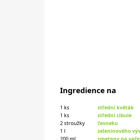
Ingredience na
1 ks
střední květák
1 ks
střední cibule
2 stroužky
česneku
1 l
zeleninového vý
200 ml
smetany na vaře