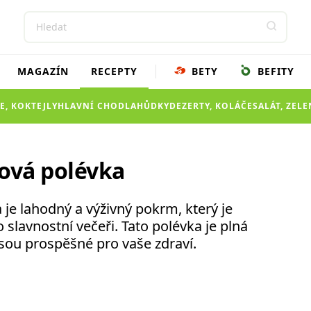
MAGAZÍN
RECEPTY
BETY
BEFITY
E, KOKTEJLY
HLAVNÍ CHOD
LAHŮDKY
DEZERTY, KOLÁČE
SALÁT, ZEL
ová polévka
je lahodný a výživný pokrm, který je
 slavnostní večeři. Tato polévka je plná
jsou prospěšné pro vaše zdraví.