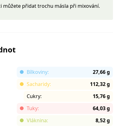
 můžete přidat trochu másla při mixování.
odnot
Bílkoviny:
27,66 g
Sacharidy:
112,32 g
Cukry:
15,76 g
Tuky:
64,03 g
Vláknina:
8,52 g