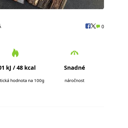
0
Á
01 kJ / 48 kcal
Snadné
tická hodnota na 100g
náročnost