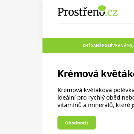
SNÍDANĚ
POLÉVKA
NÁPOJ
Krémová květák
Krémová květáková polévka 
ideální pro rychlý oběd nebo
vitamínů a minerálů, které 
Ohodnotit