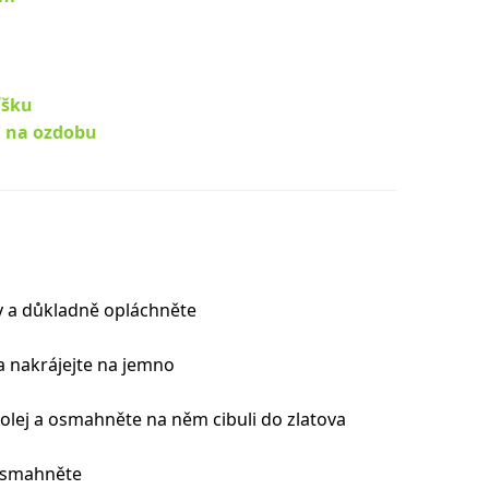
íšku
a na ozdobu
y a důkladně opláchněte
 a nakrájejte na jemno
ý olej a osmahněte na něm cibuli do zlatova
 osmahněte