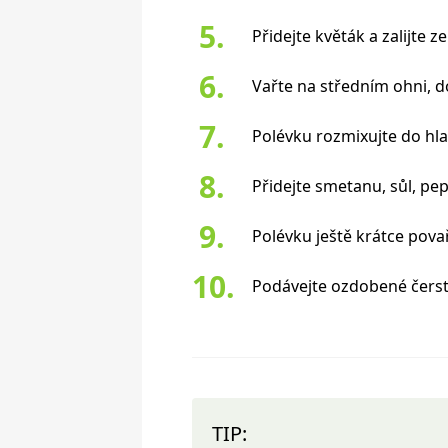
Přidejte květák a zalijte
Vařte na středním ohni, 
Polévku rozmixujte do hl
Přidejte smetanu, sůl, pe
Polévku ještě krátce pova
Podávejte ozdobené čers
TIP: