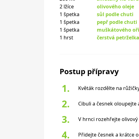
2 lžíce
olivového oleje
1 špetka
sůl podle chuti
1 špetka
pepř podle chuti
1 špetka
muškátového oř
1 hrst
čerstvá petrželk
Postup přípravy
Květák rozdělte na růžičk
Cibuli a česnek oloupejte
V hrnci rozehřejte olivov
Přidejte česnek a krátce