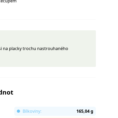
 kečupem
si na placky trochu nastrouhaného
odnot
Bílkoviny:
165,04 g