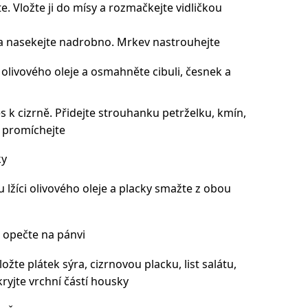
te. Vložte ji do mísy a rozmačkejte vidličkou
 a nasekejte nadrobno. Mrkev nastrouhejte
i olivového oleje a osmahněte cibuli, česnek a
k cizrně. Přidejte strouhanku petrželku, kmín,
e promíchejte
ky
 lžíci olivového oleje a placky smažte z obou
 opečte na pánvi
žte plátek sýra, cizrnovou placku, list salátu,
kryjte vrchní částí housky