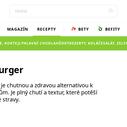
MAGAZÍN
RECEPTY
BETY
BEFITY
E, KOKTEJLY
HLAVNÍ CHOD
LAHŮDKY
DEZERTY, KOLÁČE
SALÁT, ZEL
urger
je chutnou a zdravou alternativou k
 Je plný chutí a textur, které potěší
 stravy.