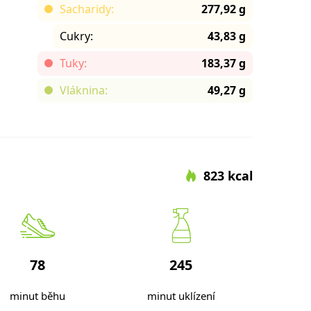
Sacharidy:
277,92 g
Cukry:
43,83 g
Tuky:
183,37 g
Vláknina:
49,27 g
823 kcal
78
245
minut běhu
minut uklízení