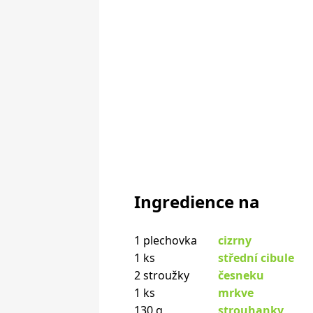
Ingredience na
1 plechovka
cizrny
1 ks
střední cibule
2 stroužky
česneku
1 ks
mrkve
130 g
strouhanky