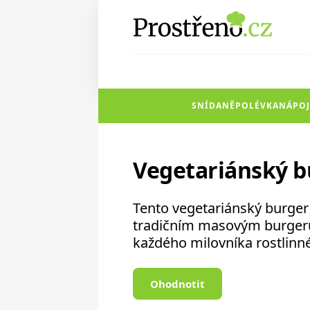
SNÍDANĚ
POLÉVKA
NÁPOJ
Vegetariánský b
Tento vegetariánský burger 
tradičním masovým burgerům.
každého milovníka rostlinné
Ohodnotit