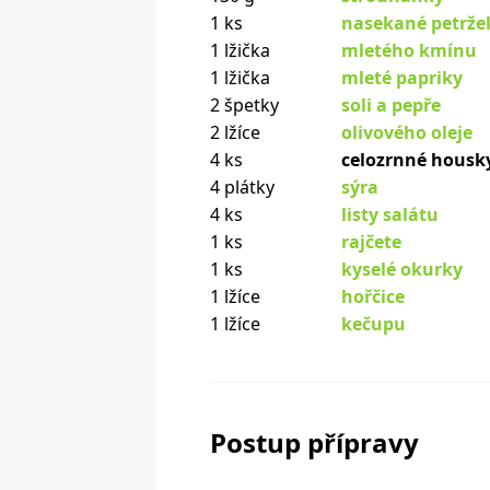
1 ks
nasekané petrže
1 lžička
mletého kmínu
1 lžička
mleté papriky
2 špetky
soli a pepře
2 lžíce
olivového oleje
4 ks
celozrnné housk
4 plátky
sýra
4 ks
listy salátu
1 ks
rajčete
1 ks
kyselé okurky
1 lžíce
hořčice
1 lžíce
kečupu
Postup přípravy