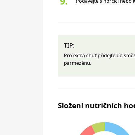
Podávejte s hořčicí nebo
TIP:
Pro extra chuť přidejte do smě
parmezánu.
Složení nutričních h