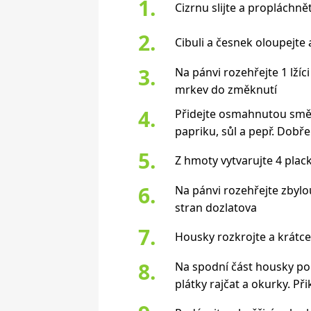
Cizrnu slijte a propláchně
Cibuli a česnek oloupejte
Na pánvi rozehřejte 1 lžíc
mrkev do změknutí
Přidejte osmahnutou směs 
papriku, sůl a pepř. Dobř
Z hmoty vytvarujte 4 plac
Na pánvi rozehřejte zbylou
stran dozlatova
Housky rozkrojte a krátce
Na spodní část housky polo
plátky rajčat a okurky. Při