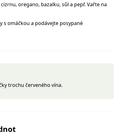
, cizrnu, oregano, bazalku, sůl a pepř. Vařte na
ty s omáčkou a podávejte posypané
čky trochu červeného vína.
odnot