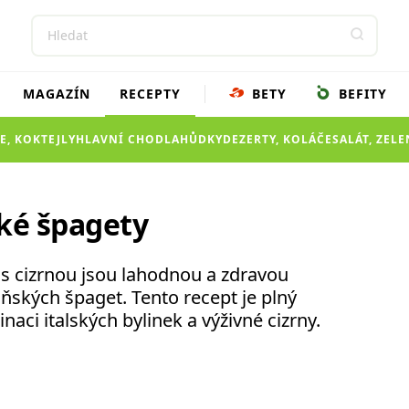
MAGAZÍN
RECEPTY
BETY
BEFITY
E, KOKTEJLY
HLAVNÍ CHOD
LAHŮDKY
DEZERTY, KOLÁČE
SALÁT, ZEL
ké špagety
s cizrnou jsou lahodnou a zdravou
oňských špaget. Tento recept je plný
naci italských bylinek a výživné cizrny.