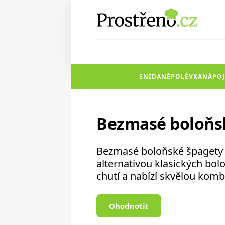
SNÍDANĚ
POLÉVKA
NÁPOJ
Bezmasé boloňs
Bezmasé boloňské špagety 
alternativou klasických bol
chutí a nabízí skvělou kombi
Ohodnotit