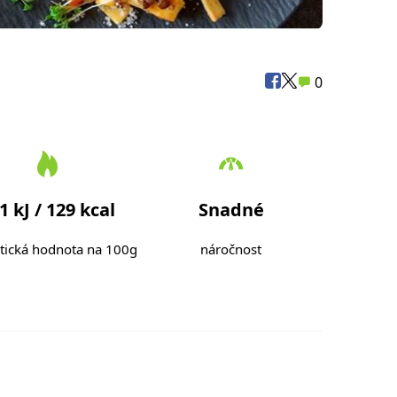
0
1 kJ / 129 kcal
Snadné
tická hodnota na 100g
náročnost