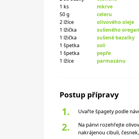
1 ks
mkrve
50 g
celeru
2 lžíce
olivového oleje
1 lžička
sušeného orega
1 lžička
sušené bazalky
1 špetka
soli
1 špetka
pepře
1 lžíce
parmazánu
Postup přípravy
Uvařte špagety podle náv
Na pánvi rozehřejte oliv
nakrájenou cibuli, česnek