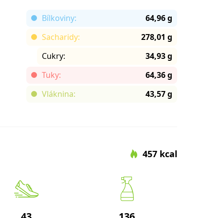
Bílkoviny:
64,96 g
Sacharidy:
278,01 g
Cukry:
34,93 g
Tuky:
64,36 g
Vláknina:
43,57 g
457 kcal
43
136