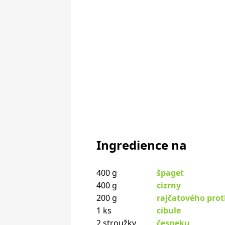
Ingredience na
400 g
špaget
400 g
cizrny
200 g
rajčatového prot
1 ks
cibule
2 stroužky
česneku