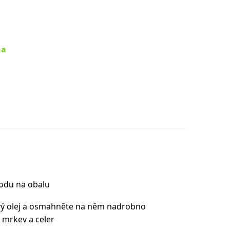
na
odu na obalu
ový olej a osmahněte na něm nadrobno
, mrkev a celer