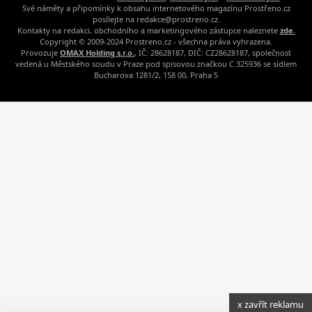
Své náměty a připomínky k obsahu internetového magazínu Prostřeno.cz
posílejte na redakce@prostreno.cz.
Kontakty na redakci, obchodního a marketingového zástupce naleznete
zde.
Copyright © 2009-2024 Prostreno.cz - všechna práva vyhrazena.
Provozuje
OMAX Holding s.r.o.
, IČ: 28628187, DIČ: CZ28628187, společnost
vedená u Městského soudu v Praze pod spisovou značkou C 325936 se sídlem
Bucharova 1281/2, 158 00, Praha 5
x zavřít reklamu