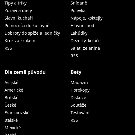
Tipy a triky
Snídaně
Zdraví a diety
Polévka
Slavní kuchaři
Nápoje, koktejly
Pomocníci do kuchyně
Hlavní chod
Dobroty do spíže a ledničky
Lahůdky
Krok za krokem
Dezerty, koláče
RSS
Salát, zelenina
RSS
Dle země původu
Bety
Asijské
Magazin
Americké
Horokopy
Britské
Diskuze
České
Soutěže
Francouzské
Testování
Italské
RSS
Mexické