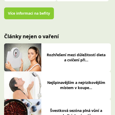
Více informaci na befity
Články nejen o vaření
Rozhřešení mezi důležitostí dieta
a cvičení při...
Nejšpinavějším a nejrizikovějším
místem v koupe...
Švestková sezóna plná vůní a