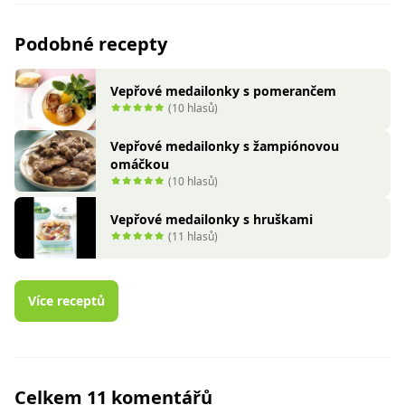
Podobné recepty
Vepřové medailonky s pomerančem
(10 hlasů)
Vepřové medailonky s žampiónovou
omáčkou
(10 hlasů)
Vepřové medailonky s hruškami
(11 hlasů)
Více receptů
Celkem 11 komentářů