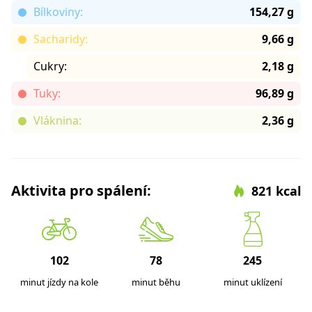
Bílkoviny:
154,27 g
Sacharidy:
9,66 g
Cukry:
2,18 g
Tuky:
96,89 g
Vláknina:
2,36 g
Aktivita pro spálení:
821 kcal
102
78
245
minut jízdy na kole
minut běhu
minut uklízení