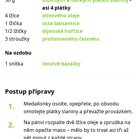
50 g
dlouhých a tenkých plátků slaniny
-
asi 4 plátky
4 lžíce
olivového oleje
1 lžička
octa balsamico
1/2 lžičky
dijonské hořčice
3 stroužky
prolisovaného česneku
Na ozdobu
1 snítka
čerstvé bazalky
Postup přípravy
Medailonky osolte, opepřete, po obvodu
omotejte plátky slaniny a převažte provázkem.
Na pánvi rozpalte dvě lžíce oleje a zprudka na
něm opečte maso – mělo by to trvat asi tři až
pět minut z každé strany.