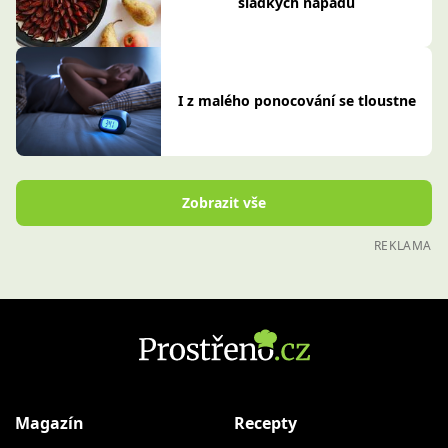
sladkých nápadů
I z malého ponocování se tloustne
Zobrazit vše
REKLAMA
Magazín
Recepty