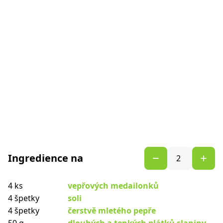
Ingredience na
4 ks
vepřových medailonků
4 špetky
soli
4 špetky
čerstvě mletého pepře