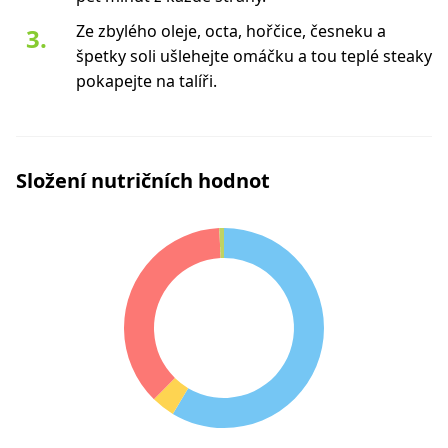
Ze zbylého oleje, octa, hořčice, česneku a
špetky soli ušlehejte omáčku a tou teplé steaky
pokapejte na talíři.
Složení nutričních hodnot