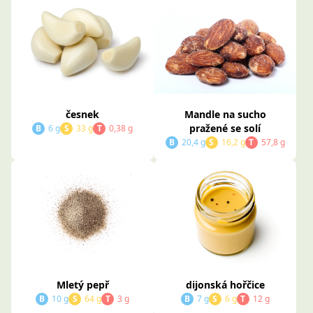
česnek
Mandle na sucho
pražené se solí
B
6 g
S
33 g
T
0,38 g
B
20,4 g
S
16,2 g
T
57,8 g
Mletý pepř
dijonská hořčice
B
10 g
S
64 g
T
3 g
B
7 g
S
6 g
T
12 g