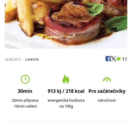
11
29.08.2012
LANVIN
30min
913 kJ / 218 kcal
Pro začátečníky
20min příprava
energetická hodnota
náročnost
10min vaření
na 100g