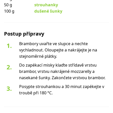
50 g
strouhanky
100 g
dušené šunky
Postup přípravy
Brambory uvařte ve slupce a nechte
vychladnout. Oloupejte a nakrájejte je na
stejnoměrné plátky.
Do zapékací misky klaďte střídavě vrstvu
brambor, vrstvu nakrájené mozzarelly a
nasekané šunky. Zakončete vrstvou brambor.
Posypte strouhankou a 30 minut zapékejte v
troubě při 180 °C.