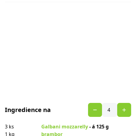
Ingredience na
3 ks
Galbani mozzarelly
- á 125 g
1 kg
brambor