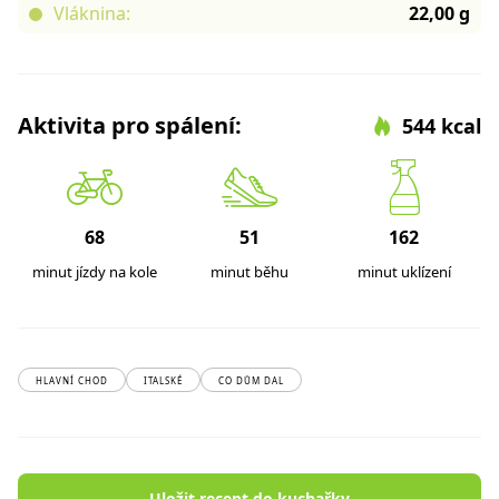
Vláknina:
22,00 g
Aktivita pro spálení:
544 kcal
68
51
162
minut jízdy na kole
minut běhu
minut uklízení
HLAVNÍ CHOD
ITALSKÉ
CO DŮM DAL
Uložit recept do kuchařky