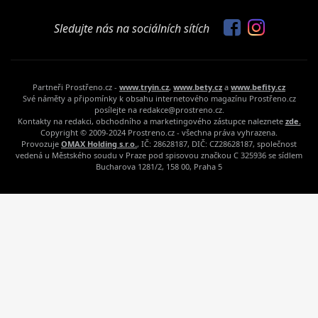
Sledujte nás na sociálních sítích
Partneři Prostřeno.cz -
www.tryin.cz
,
www.bety.cz
a
www.befity.cz
Své náměty a připomínky k obsahu internetového magazínu Prostřeno.cz
posílejte na redakce@prostreno.cz.
Kontakty na redakci, obchodního a marketingového zástupce naleznete
zde.
Copyright © 2009-2024 Prostreno.cz - všechna práva vyhrazena.
Provozuje
OMAX Holding s.r.o.
, IČ: 28628187, DIČ: CZ28628187, společnost
vedená u Městského soudu v Praze pod spisovou značkou C 325936 se sídlem
Bucharova 1281/2, 158 00, Praha 5