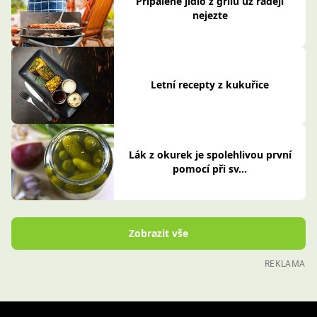
Připálené jídlo z grilu už raději
nejezte
Letní recepty z kukuřice
Lák z okurek je spolehlivou první
pomocí při sv...
Zobrazit vše
REKLAMA