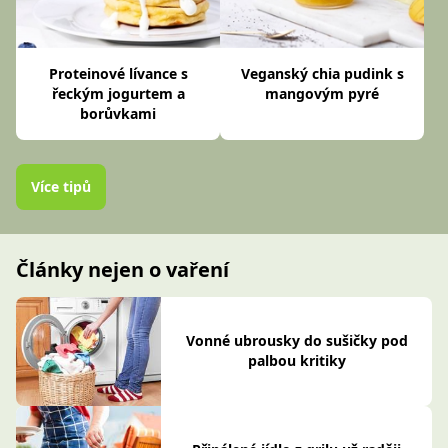
Proteinové lívance s
Veganský chia pudink s
řeckým jogurtem a
mangovým pyré
borůvkami
Více tipů
Články nejen o vaření
Vonné ubrousky do sušičky pod
palbou kritiky