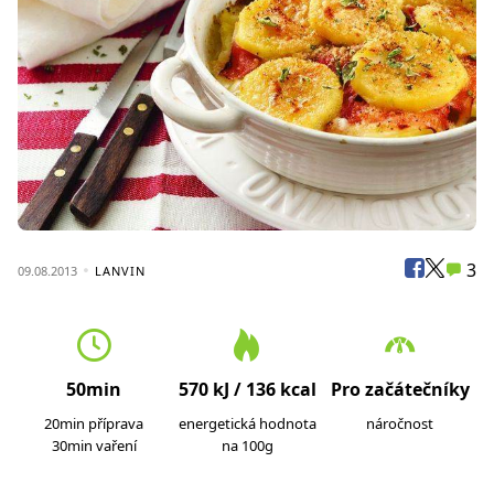
3
09.08.2013
LANVIN
50min
570 kJ / 136 kcal
Pro začátečníky
20min příprava
energetická hodnota
náročnost
30min vaření
na 100g