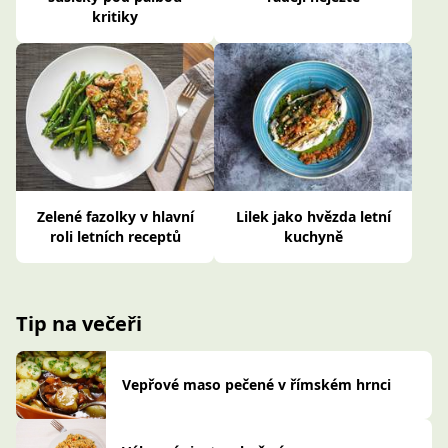
kritiky
Zelené fazolky v hlavní
Lilek jako hvězda letní
roli letních receptů
kuchyně
Tip na večeři
Vepřové maso pečené v římském hrnci