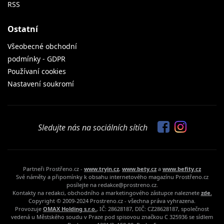
RSS
Ostatní
Všeobecné obchodní
podmínky - GDPR
Používaní cookies
Nastavení soukromí
Sledujte nás na sociálních sítích
Partneři Prostřeno.cz -
www.tryin.cz
,
www.bety.cz
a
www.befity.cz
Své náměty a připomínky k obsahu internetového magazínu Prostřeno.cz
posílejte na redakce@prostreno.cz.
Kontakty na redakci, obchodního a marketingového zástupce naleznete
zde.
Copyright © 2009-2024 Prostreno.cz - všechna práva vyhrazena.
Provozuje
OMAX Holding s.r.o.
, IČ: 28628187, DIČ: CZ28628187, společnost
vedená u Městského soudu v Praze pod spisovou značkou C 325936 se sídlem