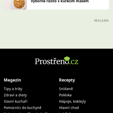
Výborné rizoto s kuřecím masem
REKLAMA
Magazín
Recepty
Tipy a triky
Snídaně
Zdraví a diety
Polévka
Slavní kuchaři
Nápoje, koktejly
Pomocníci do kuchyně
Hlavní chod