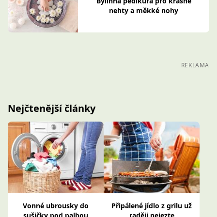
Bylinná pedikúra pro krásné
nehty a měkké nohy
REKLAMA
Nejčtenější články
Vonné ubrousky do
Připálené jídlo z grilu už
sušičky pod palbou
raději nejezte