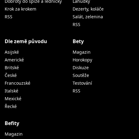
Dobroty do spíže a ledničky
Lahůdky
Krok za krokem
Dezerty, koláče
RSS
Salát, zelenina
RSS
Dle země původu
Bety
Asijské
Magazin
Americké
Horokopy
Britské
Diskuze
České
Soutěže
Francouzské
Testování
Italské
RSS
Mexické
Řecké
Befity
Magazin