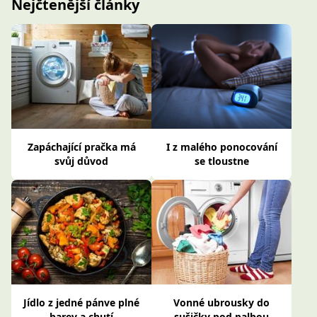
Nejčtenější články
Zapáchající pračka má
I z malého ponocování
svůj důvod
se tloustne
Jídlo z jedné pánve plné
Vonné ubrousky do
barev a chutí
sušičky pod palbou