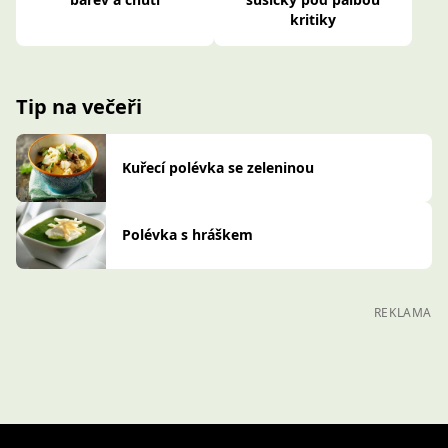
kritiky
Tip na večeři
Kuřecí polévka se zeleninou
Polévka s hráškem
REKLAMA