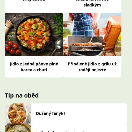
sladkým
Jídlo z jedné pánve plné
Připálené jídlo z grilu už
barev a chutí
raději nejezte
Tip na oběd
Dušený fenykl