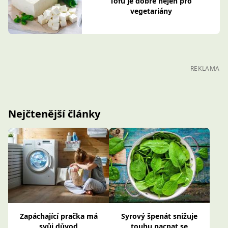
Tofu je dobré nejen pro
vegetariány
REKLAMA
Nejčtenější články
Zapáchající pračka má
Syrový špenát snižuje
svůj důvod
touhu nacpat se