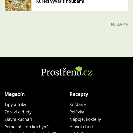
Kuřecí vývar s houbami
REKLAMA
Magazín
Recepty
Tipy a triky
Snídaně
Zdraví a diety
Polévka
Slavní kuchaři
Nápoje, koktejly
Pomocníci do kuchyně
Hlavní chod