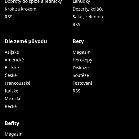
Dobroty do spíže a ledničky
Lahůdky
Krok za krokem
Dezerty, koláče
RSS
Salát, zelenina
RSS
Dle země původu
Bety
Asijské
Magazin
Americké
Horokopy
Britské
Diskuze
České
Soutěže
Francouzské
Testování
Italské
RSS
Mexické
Řecké
Befity
Magazin