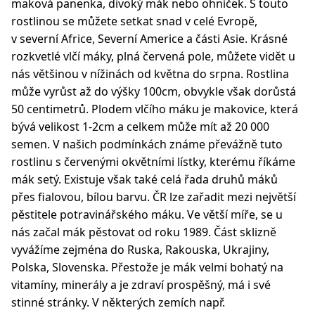
maková panenka, divoký mák nebo ohníček. S touto
rostlinou se můžete setkat snad v celé Evropě,
v severní Africe, Severní Americe a části Asie. Krásné
rozkvetlé vlčí máky, plná červená pole, můžete vidět u
nás většinou v nížinách od května do srpna. Rostlina
může vyrůst až do výšky 100cm, obvykle však dorůstá
50 centimetrů. Plodem vlčího máku je makovice, která
bývá velikost 1-2cm a celkem může mít až 20 000
semen. V našich podmínkách známe převážně tuto
rostlinu s červenými okvětními lístky, kterému říkáme
mák setý. Existuje však také celá řada druhů máků
přes fialovou, bílou barvu. ČR lze zařadit mezi největší
pěstitele potravinářského máku. Ve větší míře, se u
nás začal mák pěstovat od roku 1989. Část sklizně
vyvážíme zejména do Ruska, Rakouska, Ukrajiny,
Polska, Slovenska. Přestože je mák velmi bohatý na
vitamíny, minerály a je zdraví prospěšný, má i své
stinné stránky. V některých zemích např.