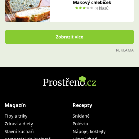
Makový chlebíček
(4 hlasů)
Zobrazit více
REKLAMA
Magazín
Recepty
Tipy a triky
Snídaně
Zdraví a diety
Polévka
Slavní kuchaři
Nápoje, koktejly