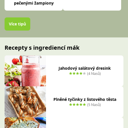
pečenými žampiony
Více tipů
Recepty s ingrediencí mák
Jahodový salátový dresink
(4 hlasů)
Plněné tyčinky z listového těsta
(5 hlasů)