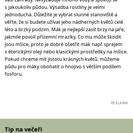
s jakoukoliv půdou. Výsadba rostliny je velmi
jednoduchá. Důležité je vybrat slunné stanoviště a
věřte, že si budete užívat jeho nádherných květů celé
léto a brzký podzim. Mák je nejlepší zasít brzy na jaře,
jakmile povolí přízemní mrazíky. Co mu může škodit
jsou mšice, proto je dobré ošetřit mák např. sprejem
s éterickými oleji nebo klasickými prostředky na mšice.
Pokud chceme mít jistotu krásných květů, můžeme
půdu pro máky obohatit o hnojivo s větším podílem
fosforu.
REKLAMA
Tip na večeři