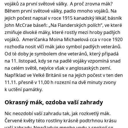
vojáků za první světové války. A proč zrovna mák?
Během první světové války, padlo mnoho vojáků. Na
jejich počest napsal v roce 1915 kanadský lékář, básník
John McCrae báseň: „Na Flanderských polích“, ve které
zmiňuje divoké máky, které rostly mezi hroby padlých
vojáků. Američanka Moina Michaelová cca v roce 1920
rozhodla nosit vlčí mák jako symbol padlých veteránů.
Od té doby je symbolem dne veteránů, který připadá
na 11. listopad, kdy se na padlé vojáky vzpomíná snad
na celém světě, nejvíce však v anglosaských zemí.
Například ve Velké Británii se na jejich počest v ten den
11.11. přesně v 11,00 h rozezní na dvě minuty zvony
k uctění památky.
Okrasný mák, ozdoba vaší zahrady
Nic neozdobí vaší zahradu tak, jak rozkvetlý mák.
Červené květy této rostliny krásně podtrhnou krásu
vaší zahrady. Nevyžaduje mnoho vody a spokojí se