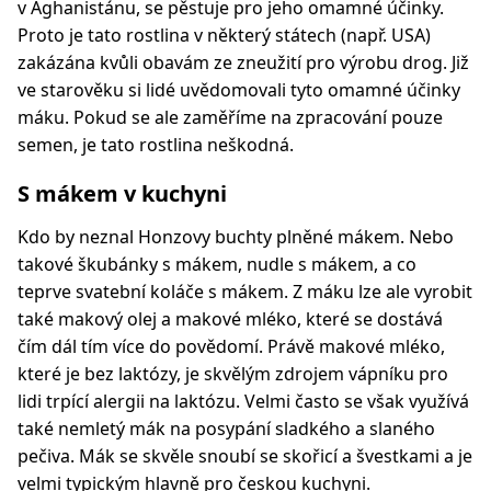
v Aghanistánu, se pěstuje pro jeho omamné účinky.
Proto je tato rostlina v některý státech (např. USA)
zakázána kvůli obavám ze zneužití pro výrobu drog. Již
ve starověku si lidé uvědomovali tyto omamné účinky
máku. Pokud se ale zaměříme na zpracování pouze
semen, je tato rostlina neškodná.
S mákem v kuchyni
Kdo by neznal Honzovy buchty plněné mákem. Nebo
takové škubánky s mákem, nudle s mákem, a co
teprve svatební koláče s mákem. Z máku lze ale vyrobit
také makový olej a makové mléko, které se dostává
čím dál tím více do povědomí. Právě makové mléko,
které je bez laktózy, je skvělým zdrojem vápníku pro
lidi trpící alergii na laktózu. Velmi často se však využívá
také nemletý mák na posypání sladkého a slaného
pečiva. Mák se skvěle snoubí se skořicí a švestkami a je
velmi typickým hlavně pro českou kuchyni.