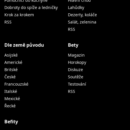
Pomocníci do kuchyně
Hlavní chod
Dobroty do spíže a ledničky
Lahůdky
Krok za krokem
Dezerty, koláče
RSS
Salát, zelenina
RSS
Dle země původu
Bety
Asijské
Magazin
Americké
Horokopy
Britské
Diskuze
České
Soutěže
Francouzské
Testování
Italské
RSS
Mexické
Řecké
Befity