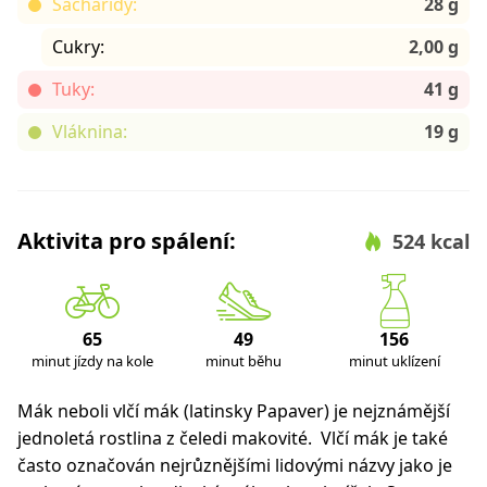
Sacharidy:
28 g
Cukry:
2,00 g
Tuky:
41 g
Vláknina:
19 g
Aktivita pro spálení:
524 kcal
65
49
156
minut jízdy na kole
minut běhu
minut uklízení
Mák neboli vlčí mák (latinsky
Papaver
) je nejznámější
jednoletá rostlina z čeledi makovité. Vlčí mák je také
často označován nejrůznějšími lidovými názvy jako je