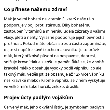
Co přinese našemu zdraví
Mák je velmi bohatý na vitamín E, který naše tělo
podporuje v boji proti stárnutí. Díky bohatému
zastoupení vitamínů a minerálu udělá zázraky s vašimi
vlasy, pletí a nehty. Výrazně podporuje jejich pevnost a
pružnost. Pokud máte občas stres a často zapomínáte,
dejte si např. ke kávě trochu makovníku. Je to právě
mák, který příznivě působí na nespavost, depresi,
snižuje krevní tlak a zlepšuje paměť. Říká se, že v sobě
kravské mléko obsahuje vysoký podíl vápníku, co ale
takový mák, věděli jst, že obsahuje až 12x více vápníku
než kravské mléko? Kromě vápníku se v něm vyskytuje
ve velké míře také hořčík, železo, draslík.
Projev úcty padlým vojákům
Červený mák, jeho okvětní lístky, je symbolem padlých