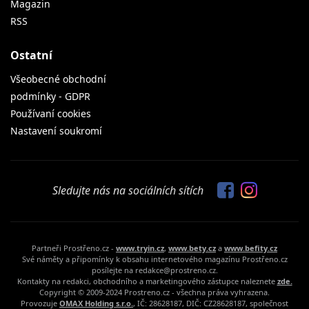
Magazin
RSS
Ostatní
Všeobecné obchodní
podmínky - GDPR
Používaní cookies
Nastavení soukromí
Sledujte nás na sociálních sítích
Partneři Prostřeno.cz -
www.tryin.cz
,
www.bety.cz
a
www.befity.cz
Své náměty a připomínky k obsahu internetového magazínu Prostřeno.cz
posílejte na redakce@prostreno.cz.
Kontakty na redakci, obchodního a marketingového zástupce naleznete
zde.
Copyright © 2009-2024 Prostreno.cz - všechna práva vyhrazena.
Provozuje
OMAX Holding s.r.o.
, IČ: 28628187, DIČ: CZ28628187, společnost