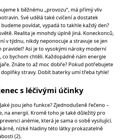
bujeme k běžnému „provozu“, má přímý vliv
travin. Své udělá také cvičení a dostatek
i budeme povídat, vypadá to takhle každý den?
větě. Realita je mnohdy úplně jiná. Koneckonců,
ní v týdnu, nikdy neponocuje a stravuje se jen
h pravidel? Asi je to vysokými nároky moderní
o, co bychom chtěli. Každopádně nám energie
 jaře. Znáte to až moc dobře? Pokud potřebujete
a doplňky stravy. Dobít baterky umí třeba tyhle!
enec s léčivými účinky
 Jaké jsou jeho funkce? Zjednodušeně řečeno –
, na energii. Kromě toho je také důležitý pro
prevenci anémie, která je sama o sobě vysilující.
kárně, nízké hladiny této látky prokazatelně
bosti (2).