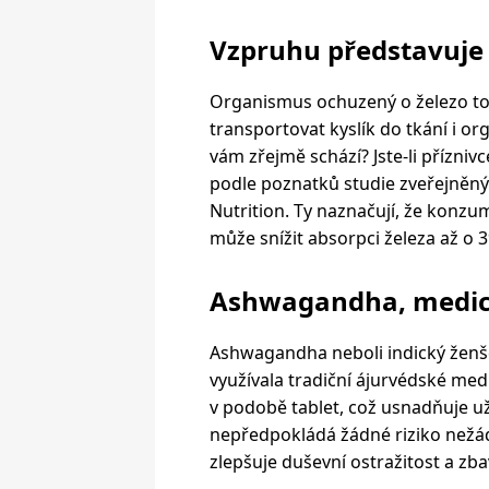
Vzpruhu představuje 
Organismus ochuzený o železo to 
transportovat kyslík do tkání i o
vám zřejmě schází? Jste-li přízniv
podle poznatků studie zveřejněný
Nutrition. Ty naznačují, že konz
může snížit absorpci železa až o 39
Ashwagandha, medicí
Ashwagandha neboli indický ženšen 
využívala tradiční ájurvédské medicí
v podobě tablet, což usnadňuje už
nepředpokládá žádné riziko nežádo
zlepšuje duševní ostražitost a zba