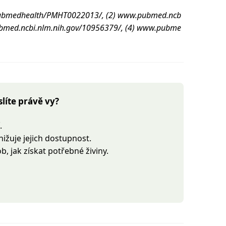
v/pubmedhealth/PMHT0022013/, (2) www.pubmed.ncb
ubmed.ncbi.nlm.nih.gov/10956379/, (4) www.pubme
slíte právě vy?
.
nižuje jejich dostupnost.
b, jak získat potřebné živiny.