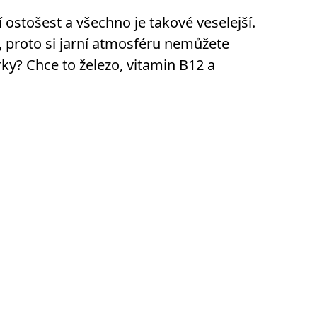
í ostošest a všechno je takové veselejší.
í, proto si jarní atmosféru nemůžete
erky? Chce to železo, vitamin B12 a