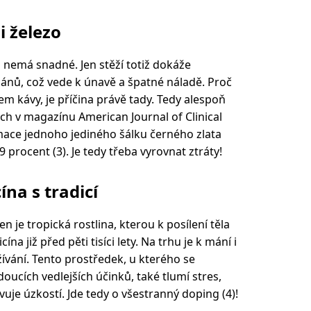
i železo
nemá snadné. Jen stěží totiž dokáže
rgánů, což vede k únavě a špatné náladě. Proč
cem kávy, je příčina právě tady. Tedy alespoň
ch v magazínu American Journal of Clinical
umace jednoho jediného šálku černého zlata
 procent (3). Je tedy třeba vyrovnat ztráty!
na s tradicí
je tropická rostlina, kterou k posílení těla
na již před pěti tisíci lety. Na trhu je k mání i
ívání. Tento prostředek, u kterého se
ucích vedlejších účinků, také tlumí stres,
vuje úzkostí. Jde tedy o všestranný doping (4)!