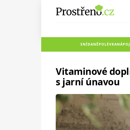
SNÍDANĚ
POLÉVKA
NÁPOJ
Vitaminové doplň
s jarní únavou