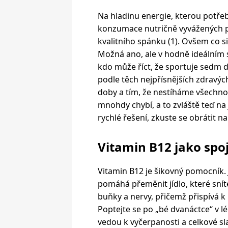
Na hladinu energie, kterou potře
konzumace nutričně vyvážených po
kvalitního spánku (1). Ovšem co s
Možná ano, ale v hodně ideálním s
kdo může říct, že sportuje sedm d
podle těch nejpřísnějších zdravýc
doby a tím, že nestíháme všechn
mnohdy chybí, a to zvláště teď na
rychlé řešení, zkuste se obrátit n
Vitamin B12 jako spoj
Vitamin B12 je šikovný pomocník.
pomáhá přeměnit jídlo, které sníte
buňky a nervy, přičemž přispívá k 
Poptejte se po „bé dvanáctce“ v lé
vedou k vyčerpanosti a celkové sla