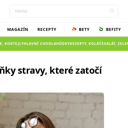
MAGAZÍN
RECEPTY
BETY
BEFITY
E, KOKTEJLY
HLAVNÍ CHOD
LAHŮDKY
DEZERTY, KOLÁČE
SALÁT, ZEL
ky stravy, které zatočí