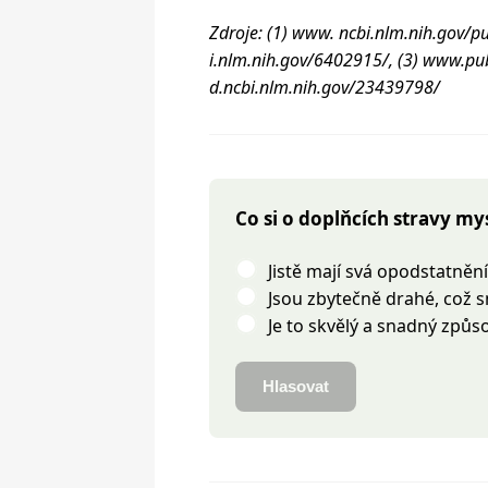
Zdroje: (1) www. ncbi.nlm.nih.go
i.nlm.nih.gov/6402915/, (3) www.p
d.ncbi.nlm.nih.gov/23439798/
Co si o doplňcích stravy my
Jistě mají svá opodstatnění
Jsou zbytečně drahé, což s
Je to skvělý a snadný způso
Hlasovat