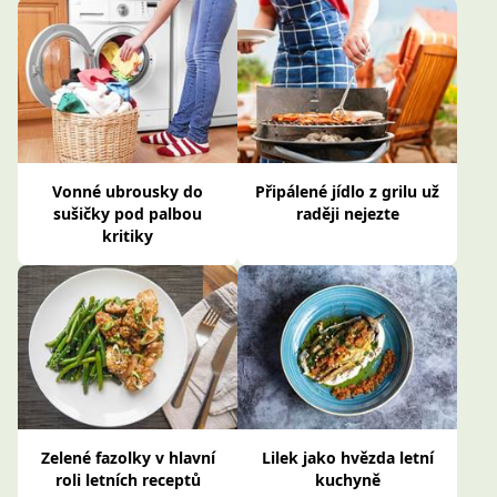
Vonné ubrousky do
Připálené jídlo z grilu už
sušičky pod palbou
raději nejezte
kritiky
Zelené fazolky v hlavní
Lilek jako hvězda letní
roli letních receptů
kuchyně