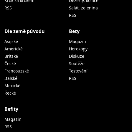
Krok za krokem
Dezerty, koláče
RSS
Salát, zelenina
RSS
Dle země původu
Bety
Asijské
Magazin
Americké
Horokopy
Britské
Diskuze
České
Soutěže
Francouzské
Testování
Italské
RSS
Mexické
Řecké
Befity
Magazin
RSS