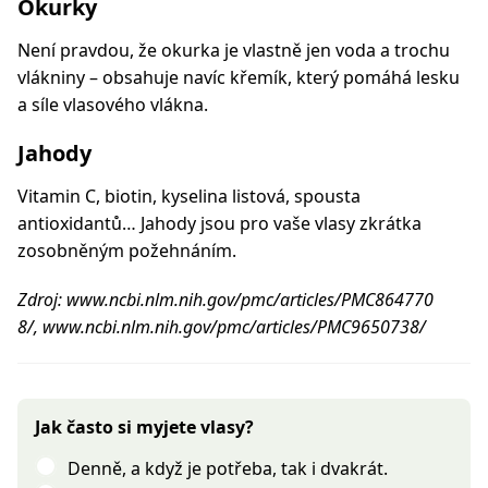
Okurky
Není pravdou, že okurka je vlastně jen voda a trochu
vlákniny – obsahuje navíc křemík, který pomáhá lesku
a síle vlasového vlákna.
Jahody
Vitamin C, biotin, kyselina listová, spousta
antioxidantů… Jahody jsou pro vaše vlasy zkrátka
zosobněným požehnáním.
Zdroj: www.ncbi.nlm.nih.gov/pmc/articles/PMC864770
8/, www.ncbi.nlm.nih.gov/pmc/articles/PMC9650738/
Jak často si myjete vlasy?
Denně, a když je potřeba, tak i dvakrát.