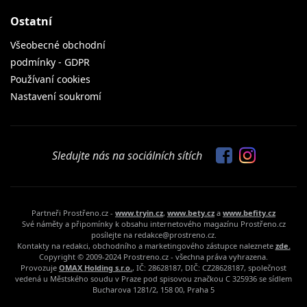
Ostatní
Všeobecné obchodní
podmínky - GDPR
Používaní cookies
Nastavení soukromí
Sledujte nás na sociálních sítích
Partneři Prostřeno.cz -
www.tryin.cz
,
www.bety.cz
a
www.befity.cz
Své náměty a připomínky k obsahu internetového magazínu Prostřeno.cz
posílejte na redakce@prostreno.cz.
Kontakty na redakci, obchodního a marketingového zástupce naleznete
zde.
Copyright © 2009-2024 Prostreno.cz - všechna práva vyhrazena.
Provozuje
OMAX Holding s.r.o.
, IČ: 28628187, DIČ: CZ28628187, společnost
vedená u Městského soudu v Praze pod spisovou značkou C 325936 se sídlem
Bucharova 1281/2, 158 00, Praha 5