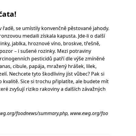
čata!
 v řadě, se umístily konvenčně pěstované jahody.
nzovou medaili získala kapusta. Jde-li o další
inky, jablka, hroznové víno, broskve, třešně,
 pozor – i sušené rozinky. Mezi potraviny
cinogenních pesticidů patří dle výše zmíněné
nas, cibule, papája, mražený hrášek, lilek,
zelí. Nechcete tyto škodliviny jíst vůbec? Pak si
kvalitě. Sice si trochu připlatíte, ale budete mít
teré zvyšují riziko rakoviny a dalších závažných
ewg.org/foodnews/summary.php, www.ewg.org/foo