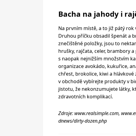
Bacha na jahody i raj
Na prvním místě, a to již pátý rok
Druhou příčku obsadil špenát a bro
znečištěné položky, jsou to nektar
hrušky, rajčata, celer, brambory a
s naopak nejnižším množstvím kar
organizace avokádo, kukuřice, ana
chřest, brokolice, kiwi a hlávkové 
v obchodě vybírejte produkty v bio 
jistotu, že nekonzumujete látky, k
zdravotních komplikací.
Zdroje: www.realsimple.com, www.
dnews/dirty-dozen.php