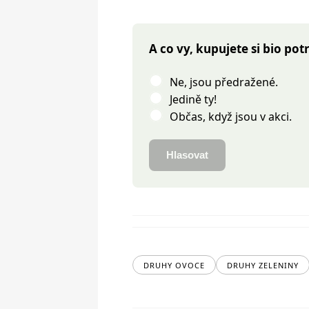
A co vy, kupujete si bio pot
Ne, jsou předražené.
Jedině ty!
Občas, když jsou v akci.
Hlasovat
DRUHY OVOCE
DRUHY ZELENINY