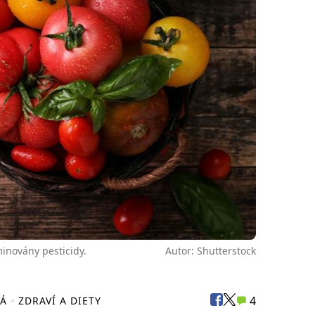
inovány pesticidy.
Autor: Shutterstock
4
VÁ
ZDRAVÍ A DIETY