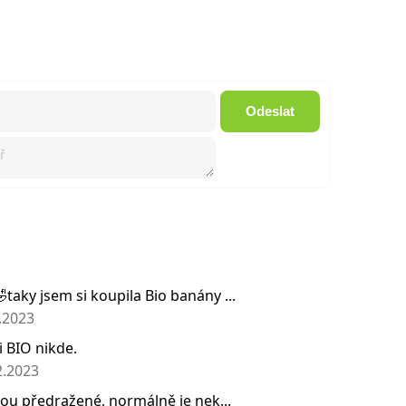
Odeslat
taky jsem si koupila Bio banány ...
.2023
i BIO nikde.
2.2023
sou předražené, normálně je nek...