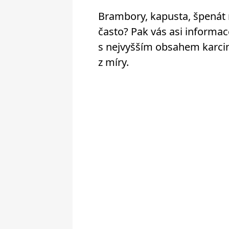
Brambory, kapusta, špenát n
často? Pak vás asi informac
s nejvyšším obsahem karci
z míry.