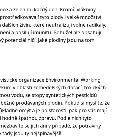
ovoce a zeleninu každý den. Kromě vlákniny
prostředkovávají tyto plody i velké množství
dalších živin, které neutralizují volné radikály,
ění a posilují imunitu. Bohužel ale obsahují i
ivý potenciál ničí. Jaké plodiny jsou na tom
ivistické organizace Environmental Working
ýzkum v oblasti zemědělských dotací, toxických
pitnou vodu, se stopy syntetických pesticidů
 běžně prodávaných plodin. Pokud si myslíte, že
ůkladně omýt a je po starosti, pak pro vás mají
ti hodně špatnou zprávu. Podle nich tyto
 nezbavíte se jich ani v případě, že potraviny
 tady jsou ty nejšpinavější!