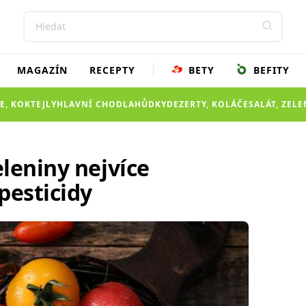
MAGAZÍN
RECEPTY
BETY
BEFITY
E, KOKTEJLY
HLAVNÍ CHOD
LAHŮDKY
DEZERTY, KOLÁČE
SALÁT, ZEL
leniny nejvíce
esticidy