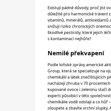
Existují pádné důvody, proč jíst 
důležité pro harmonické trávení z
vitaminů, minerálů, antioxidantů a 
snižují riziko chronických onemocn
škodlivé pesticidy, které jejich léč
s kontaminací nejhůře?
Nemilé překvapení
Podle loňské zprávy americké akt
Group, která se specializuje na v
chemikálií a látek znečišťujících 
nacházejí zhruba v 70 procentech
kupované ovoce i zeleninu stačí d
experti působící v této společnos
chemikálie vodě odolají a co hůř –
oloupete a zbavíte vrchní slupky. A