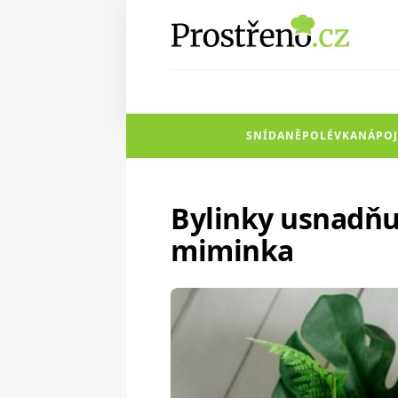
SNÍDANĚ
POLÉVKA
NÁPOJ
Bylinky usnadňuj
miminka