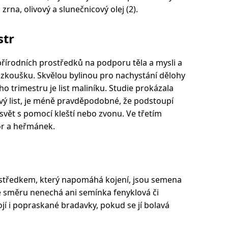
zrna, olivový a slunečnicový olej (2).
str
řírodních prostředků na podporu těla a mysli a
 zkoušku. Skvělou bylinou pro nachystání dělohy
 trimestru je list maliníku. Studie prokázala
nový list, je méně pravděpodobné, že podstoupí
a svět s pomocí kleští nebo zvonu. Ve třetím
or a heřmánek.
středkem, který napomáhá kojení, jsou semena
le směru nenechá ani semínka fenyklová či
jí i popraskané bradavky, pokud se jí bolavá