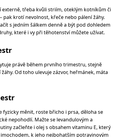
í externě, třeba kvůli striím, oteklým kotníkům či
– pak krotí nevolnost, křeče nebo pálení žáhy.
 začít s jedním šálkem denně a být pod dohledem
ruhy, které i vy při těhotenství můžete užívat.
estr
kytuje právě během prvního trimestru, stejně
ní žáhy. Od toho ulevuje zázvor, heřmánek, máta
estr
fyzicky měnit, roste břicho i prsa, děloha se
yzické nepohodlí. Mažte se levandulovým a
tiny začleňte i olej s obsahem vitaminu E, který
Mimochodem, k jeho nejbohatším potravinovým