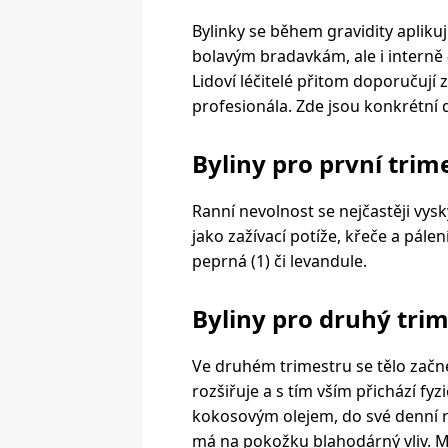
Bylinky se během gravidity aplikuj
bolavým bradavkám, ale i interně 
Lidoví léčitelé přitom doporučují
profesionála. Zde jsou konkrétní d
Byliny pro první trim
Ranní nevolnost se nejčastěji vys
jako zažívací potíže, křeče a pále
peprná (1) či levandule.
Byliny pro druhý trim
Ve druhém trimestru se tělo začne 
rozšiřuje a s tím vším přichází f
kokosovým olejem, do své denní ru
má na pokožku blahodárný vliv. 