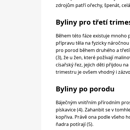
zdrojům patří ořechy, špenát, celá 
Byliny pro třetí trime
Během této fáze existuje mnoho p
přípravu těla na fyzicky náročnou
pro porod během druhého a třetího
(3), že u žen, které požívají mali
císařský řez, jejich děti přijdou n
trimestru je ovšem vhodný i zázv
Byliny po porodu
Báječným vnitřním přírodním pro
pískavice (4). Zahanbit se v tomh
kopřiva. Právě ona podle všeho ho
ňadra potírají (5).