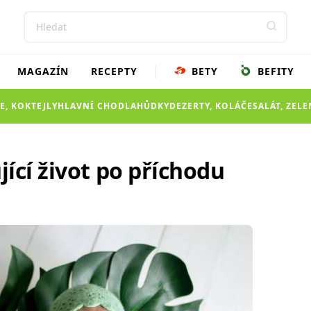
MAGAZÍN
RECEPTY
BETY
BEFITY
E, KOKTEJLY
HLAVNÍ CHOD
LAHŮDKY
DEZERTY, KOLÁČE
SALÁT, ZEL
ící život po příchodu