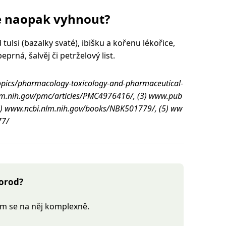
e naopak vyhnout?
tulsi (bazalky svaté), ibišku a kořenu lékořice,
prná, šalvěj či petrželový list.
topics/pharmacology-toxicology-and-pharmaceutical-
lm.nih.gov/pmc/articles/PMC4976416/, (3) www.pub
4) www.ncbi.nlm.nih.gov/books/NBK501779/, (5) ww
77/
porod?
sem se na něj komplexně.