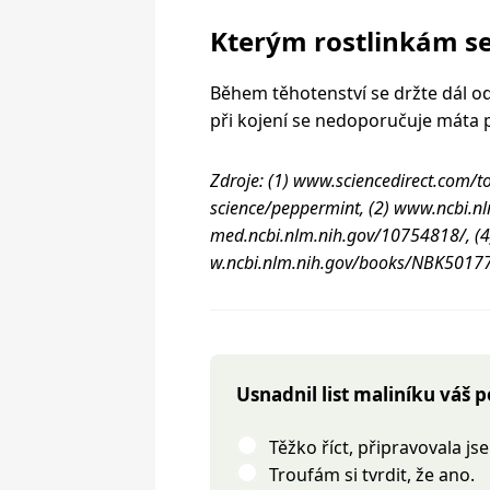
Kterým rostlinkám s
Během těhotenství se držte dál od 
při kojení se nedoporučuje máta pe
Zdroje: (1) www.sciencedirect.com/
science/peppermint, (2) www.ncbi.n
med.ncbi.nlm.nih.gov/10754818/, (
w.ncbi.nlm.nih.gov/books/NBK5017
Usnadnil list maliníku váš 
Těžko říct, připravovala j
Troufám si tvrdit, že ano.