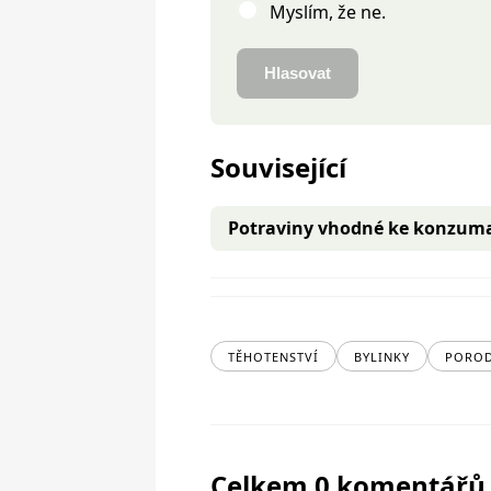
Myslím, že ne.
Hlasovat
Související
Potraviny vhodné ke konzuma
TĚHOTENSTVÍ
BYLINKY
PORO
Celkem 0 komentářů