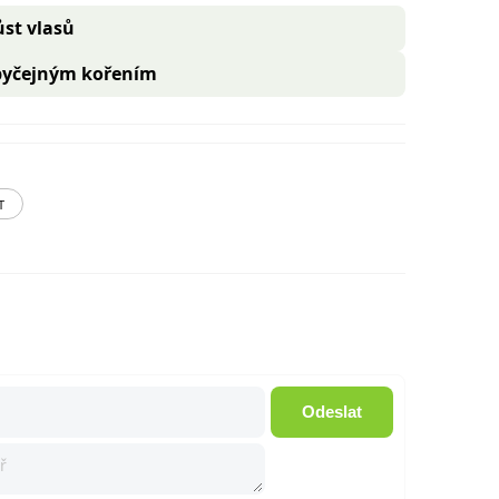
ůst vlasů
obyčejným kořením
T
Odeslat