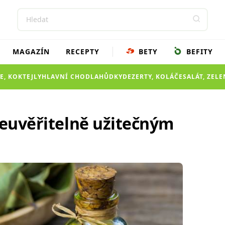
MAGAZÍN
RECEPTY
BETY
BEFITY
E, KOKTEJLY
HLAVNÍ CHOD
LAHŮDKY
DEZERTY, KOLÁČE
SALÁT, ZEL
neuvěřitelně užitečným