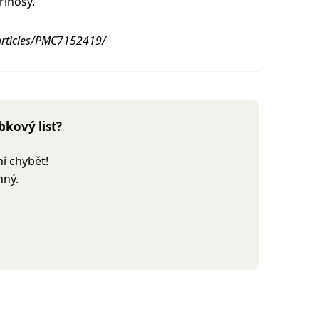
řínosy.
articles/PMC7152419/
bkový list?
í chybět!
nný.