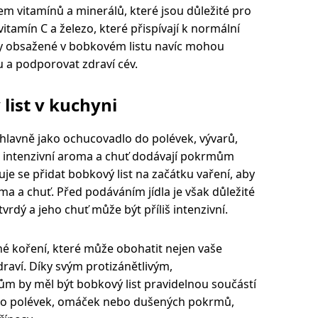
em vitamínů a minerálů, které jsou důležité pro
itamín C a železo, které přispívají k normální
dy obsažené v bobkovém listu navíc mohou
u a podporovat zdraví cév.
list v kuchyni
á hlavně jako ochucovadlo do polévek, vývarů,
intenzivní aroma a chuť dodávají pokrmům
e se přidat bobkový list na začátku vaření, aby
ma a chuť. Před podáváním jídla je však důležité
tvrdý a jeho chuť může být příliš intenzivní.
né koření, které může obohatit nejen vaše
zdraví. Díky svým protizánětlivým,
ům by měl být bobkový list pravidelnou součástí
e do polévek, omáček nebo dušených pokrmů,