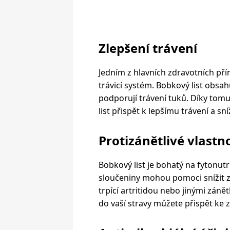
Zlepšení trávení
Jedním z hlavních zdravotních přín
trávicí systém. Bobkový list obsa
podporují trávení tuků. Díky tom
list přispět k lepšímu trávení a sn
Protizánětlivé vlastn
Bobkový list je bohatý na fytonutri
sloučeniny mohou pomoci snížit zá
trpící artritidou nebo jinými zán
do vaší stravy můžete přispět ke 