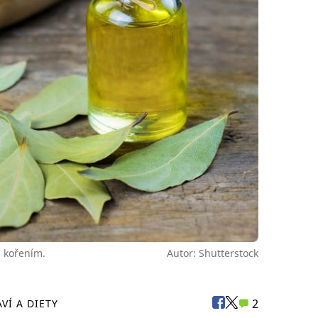
m kořením.
Autor: Shutterstock
2
VÍ A DIETY