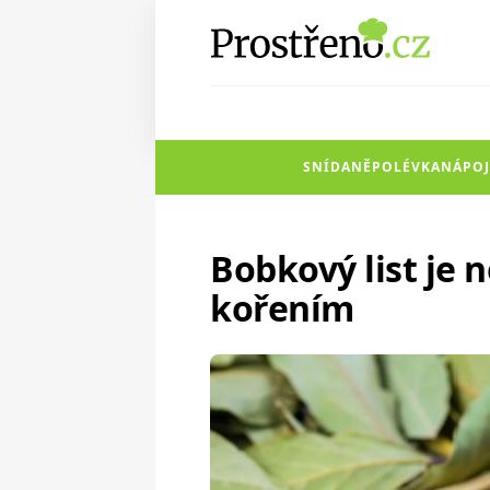
SNÍDANĚ
POLÉVKA
NÁPOJ
Bobkový list je 
kořením