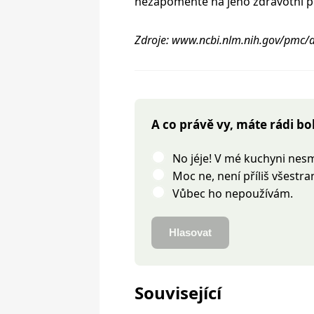
nezapomeňte na jeho zdravotní p
Zdroje: www.ncbi.nlm.nih.gov/pmc/
A co právě vy, máte rádi bo
No jéje! V mé kuchyni nesm
Moc ne, není příliš všestra
Vůbec ho nepoužívám.
Hlasovat
Související