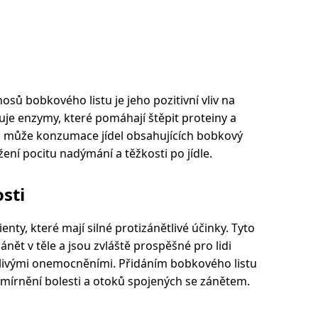
osů bobkového listu je jeho pozitivní vliv na
huje enzymy, které pomáhají štěpit proteiny a
u může konzumace jídel obsahujících bobkový
ížení pocitu nadýmání a těžkosti po jídle.
osti
enty, které mají silné protizánětlivé účinky. Tyto
nět v těle a jsou zvláště prospěšné pro lidi
ětlivými onemocněními. Přidáním bobkového listu
zmírnění bolesti a otoků spojených se zánětem.