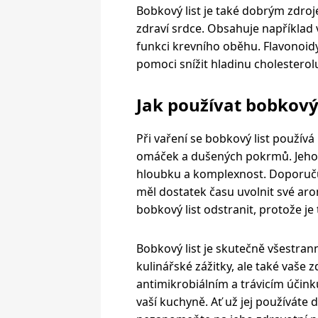
Bobkový list je také dobrým zdroj
zdraví srdce. Obsahuje například v
funkci krevního oběhu. Flavonoi
pomoci snížit hladinu cholesterol
Jak používat bobkový 
Při vaření se bobkový list použív
omáček a dušených pokrmů. Jeho 
hloubku a komplexnost. Doporučuj
měl dostatek času uvolnit své aro
bobkový list odstranit, protože je 
Bobkový list je skutečně všestran
kulinářské zážitky, ale také vaše 
antimikrobiálním a trávicím účink
vaší kuchyně. Ať už jej používát