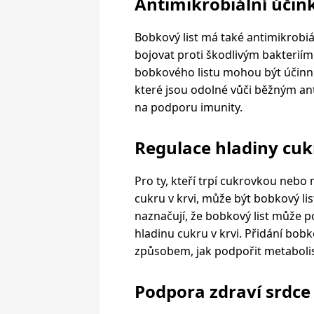
Antimikrobiální účin
Bobkový list má také antimikrobi
bojovat proti škodlivým bakteriím 
bobkového listu mohou být účinné
které jsou odolné vůči běžným anti
na podporu imunity.
Regulace hladiny cuk
Pro ty, kteří trpí cukrovkou nebo
cukru v krvi, může být bobkový l
naznačují, že bobkový list může po
hladinu cukru v krvi. Přidání bob
způsobem, jak podpořit metabolis
Podpora zdraví srdce