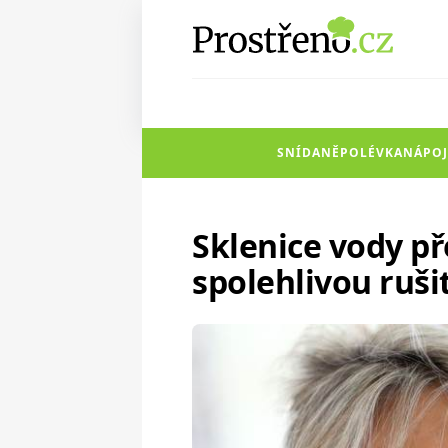
SNÍDANĚ
POLÉVKA
NÁPOJ
Sklenice vody p
spolehlivou ruši