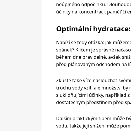
neúplného odpočinku. Dlouhodob
účinky na koncentraci, paměť či em
Optimální hydratace:
Nabízí se tedy otázka: jak můžeme
spánek? Klíčem je správné načasov
během dne pravidelně, avšak snížit
před plánovaným odchodem na l
Zkuste také více naslouchat svému
trochu vody vzít, ale množství by 
s uklidňujícími účinky, například 
dostatečným předstihem před sp
Dalším praktickým tipem může být i
vodu, takže její snížení může pom