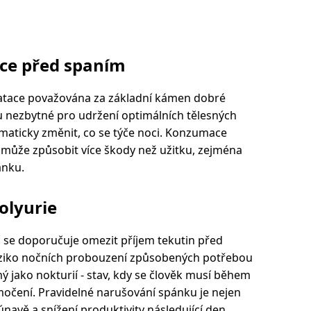
ce před spaním
dratace považována za základní kámen dobré
u nezbytné pro udržení optimálních tělesných
amaticky změnit, co se týče noci. Konzumace
může způsobit více škody než užitku, zejména
ánku.
olyurie
 se doporučuje omezit příjem tekutin před
riziko nočních probouzení způsobených potřebou
ámý jako nokturií - stav, kdy se člověk musí během
očení. Pravidelné narušování spánku je nejen
navě a snížení produktivity následující den.