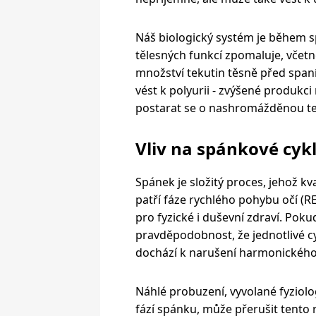
Náš biologický systém je během s
tělesných funkcí zpomaluje, vče
množství tekutin těsně před span
vést k polyurii - zvýšené produkci
postarat se o nashromážděnou te
Vliv na spánkové cyk
Spánek je složitý proces, jehož kva
patří fáze rychlého pohybu očí (
pro fyzické i duševní zdraví. Poku
pravděpodobnost, že jednotlivé c
dochází k narušení harmonickéh
Náhlé probuzení, vyvolané fyzio
fází spánku, může přerušit tento 