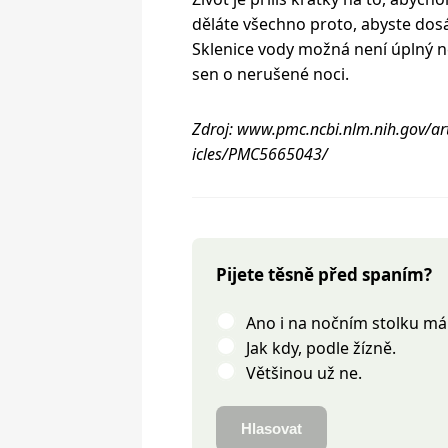
děláte všechno proto, abyste dosá
Sklenice vody možná není úplný n
sen o nerušené noci.
Zdroj: www.pmc.ncbi.nlm.nih.gov/ar
icles/PMC5665043/
Pijete těsně před spaním?
Ano i na nočním stolku mám
Jak kdy, podle žízně.
Většinou už ne.
Hlasovat