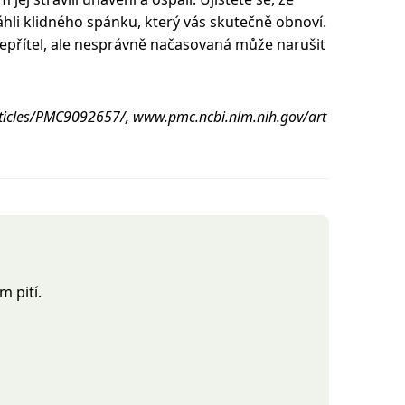
hli klidného spánku, který vás skutečně obnoví.
epřítel, ale nesprávně načasovaná může narušit
ticles/PMC9092657/, www.pmc.ncbi.nlm.nih.gov/art
 pití.