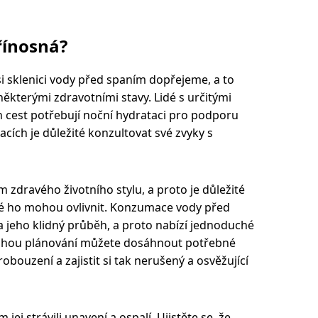
řínosná?
si sklenici vody před spaním dopřejeme, a to
ěkterými zdravotními stavy. Lidé s určitými
cest potřebují noční hydrataci pro podporu
acích je důležité konzultovat své zvyky s
m zdravého životního stylu, a proto je důležité
ré ho mohou ovlivnit. Konzumace vody před
 jeho klidný průběh, a proto nabízí jednoduché
rochou plánování můžete dosáhnout potřebné
bouzení a zajistit si tak nerušený a osvěžující
 jej strávili unavení a ospalí. Ujistěte se, že