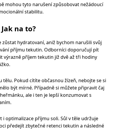
ě mohou tyto narušení způsobovat nežádoucí
ocionální stabilitu.
 Jak na to?
 zůstat hydratovaní, aniž bychom narušili svůj
ání příjmu tekutin. Odborníci doporučují pít
 výrazně příjem tekutin již dvě až tři hodiny
ůžko.
 tělu. Pokud cítíte občasnou žízeň, nebojte se si
mělo být mírné. Případně si můžete připravit čaj
z heřmánku, ale i ten je lepší konzumovat s
aním.
 optimalizace příjmu soli. Sůl v těle udržuje
oci předejít zbytečné retenci tekutin a následné