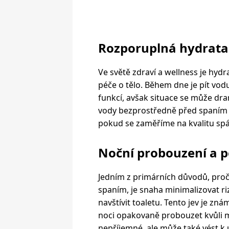
Rozporuplná hydrata
Ve světě zdraví a wellness je hy
péče o tělo. Během dne je pít vod
funkcí, avšak situace se může dr
vody bezprostředně před spaním 
pokud se zaměříme na kvalitu sp
Noční probouzení a p
Jedním z primárních důvodů, proč
spaním, je snaha minimalizovat 
navštívit toaletu. Tento jev je zn
noci opakovaně probouzet kvůli m
nepříjemné, ale může také vést k ú