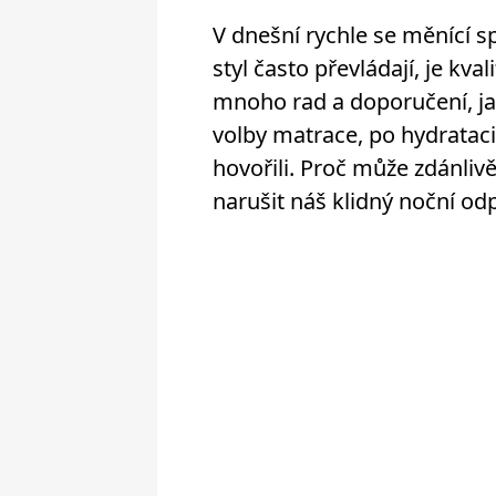
V dnešní rychle se měnící sp
styl často převládají, je kv
mnoho rad a doporučení, ja
volby matrace, po hydrataci
hovořili. Proč může zdánliv
narušit náš klidný noční od