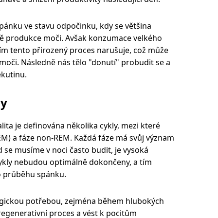
pánku ve stavu odpočinku, kdy se většina
tně produkce moči. Avšak konzumace velkého
ím tento přirozený proces narušuje, což může
 moči. Následně nás tělo "donutí" probudit se a
kutinu.
ly
lita je definována několika cykly, mezi které
REM) a fáze non-REM. Každá fáze má svůj význam
d se musíme v noci často budit, je vysoká
ykly nebudou optimálně dokončeny, a tím
o průběhu spánku.
logickou potřebou, zejména během hlubokých
regenerativní proces a vést k pocitům