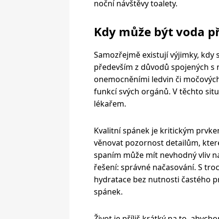
noční návštěvy toalety.
Kdy může být voda p
Samozřejmě existují výjimky, kdy 
především z důvodů spojených s n
onemocněními ledvin či močových 
funkcí svých orgánů. V těchto situ
lékařem.
Kvalitní spánek je kritickým prvke
věnovat pozornost detailům, kte
spaním může mít nevhodný vliv na
řešení: správné načasování. S t
hydratace bez nutnosti častého pro
spánek.
Život je příliš krátký na to, abychom