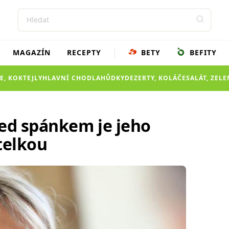
MAGAZÍN
RECEPTY
BETY
BEFITY
E, KOKTEJLY
HLAVNÍ CHOD
LAHŮDKY
DEZERTY, KOLÁČE
SALÁT, ZEL
řed spánkem je jeho
telkou