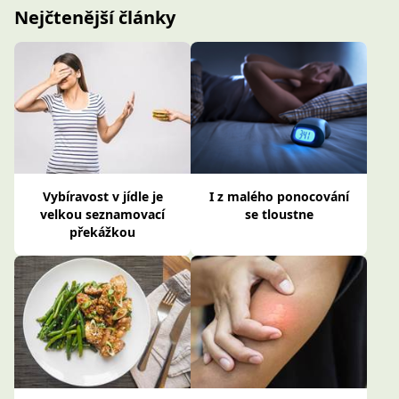
Nejčtenější články
Vybíravost v jídle je
I z malého ponocování
velkou seznamovací
se tloustne
překážkou