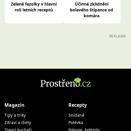
Zelené fazolky v hlavní
Účinné zklidnění
roli letních receptů
bolavého štípance od
komára
REKLAMA
Magazín
Recepty
Tipy a triky
Snídaně
Zdraví a diety
Polévka
Slavní kuchaři
Nápoje, koktejly