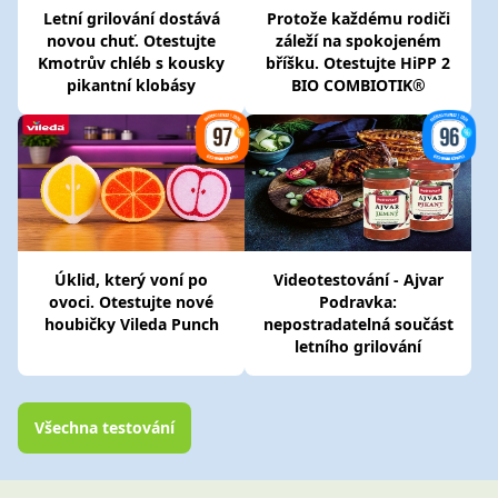
Letní grilování dostává
Protože každému rodiči
novou chuť. Otestujte
záleží na spokojeném
Kmotrův chléb s kousky
bříšku. Otestujte HiPP 2
pikantní klobásy
BIO COMBIOTIK®
Úklid, který voní po
Videotestování - Ajvar
ovoci. Otestujte nové
Podravka:
houbičky Vileda Punch
nepostradatelná součást
letního grilování
Všechna testování