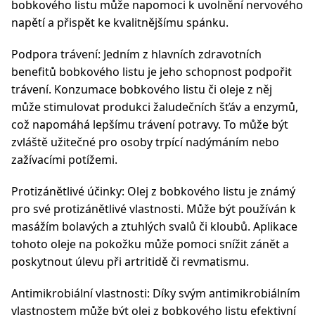
bobkového listu může napomoci k uvolnění nervového
napětí a přispět ke kvalitnějšímu spánku.
Podpora trávení: Jedním z hlavních zdravotních
benefitů bobkového listu je jeho schopnost podpořit
trávení. Konzumace bobkového listu či oleje z něj
může stimulovat produkci žaludečních šťáv a enzymů,
což napomáhá lepšímu trávení potravy. To může být
zvláště užitečné pro osoby trpící nadýmáním nebo
zažívacími potížemi.
Protizánětlivé účinky: Olej z bobkového listu je známý
pro své protizánětlivé vlastnosti. Může být používán k
masážím bolavých a ztuhlých svalů či kloubů. Aplikace
tohoto oleje na pokožku může pomoci snížit zánět a
poskytnout úlevu při artritidě či revmatismu.
Antimikrobiální vlastnosti: Díky svým antimikrobiálním
vlastnostem může být olej z bobkového listu efektivní