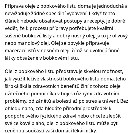
Příprava oleje z bobkového listu doma je jednoduchá a
nevyžaduje žádné speciální vybavení. I když tento
článek nebude obsahovat postupy a recepty, je dobré
vědět, že k procesu přípravy potřebujete kvalitní
sušené bobkové listy a dobrý nosný olej, jako je olivový
nebo mandlový olej. Olej se obvykle připravuje
macerací listů v nosném oleji, čímž se uvolní účinné
látky obsažené v bobkovém listu.
Olej z bobkového listu představuje skvělou možnost,
jak využít léčivé vlastnosti bobkového listu doma. Jeho
široká škála zdravotních benefitů činí z tohoto oleje
užitečného pomocníka v boji s různými zdravotními
problémy, od zánětů a bolestí až po stres a trávení. Bez
ohledu na to, zda hledáte přírodní prostředek k
podpoře svého fyzického zdraví nebo chcete zlepšit
své celkové blaho, olej z bobkového listu může být
ceněnou součástí vaší domácí lékárničky.