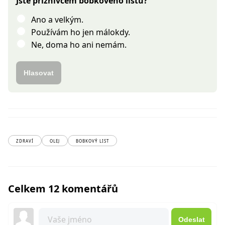
Jste příznivcem bobkového listu?
Ano a velkým.
Používám ho jen málokdy.
Ne, doma ho ani nemám.
Hlasovat
ZDRAVÍ
OLEJ
BOBKOVÝ LIST
Celkem 12 komentářů
Odeslat