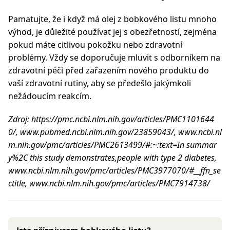
Pamatujte, že i když má olej z bobkového listu mnoho
výhod, je důležité používat jej s obezřetností, zejména
pokud máte citlivou pokožku nebo zdravotní
problémy. Vždy se doporučuje mluvit s odborníkem na
zdravotní péči před zařazením nového produktu do
vaší zdravotní rutiny, aby se předešlo jakýmkoli
nežádoucím reakcím.
Zdroj: https://pmc.ncbi.nlm.nih.gov/articles/PMC1101644
0/, www.pubmed.ncbi.nlm.nih.gov/23859043/, www.ncbi.nl
m.nih.gov/pmc/articles/PMC2613499/#:~:text=In summar
y%2C this study demonstrates,people with type 2 diabetes,
www.ncbi.nlm.nih.gov/pmc/articles/PMC3977070/#__ffn_se
ctitle, www.ncbi.nlm.nih.gov/pmc/articles/PMC7914738/