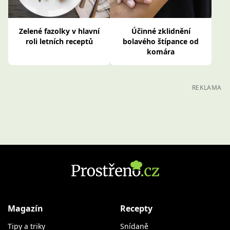
Zelené fazolky v hlavní
Účinné zklidnění
roli letních receptů
bolavého štípance od
komára
REKLAMA
Magazín
Recepty
Tipy a triky
Snídaně