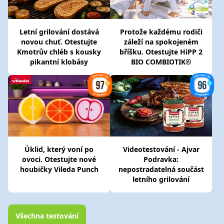
Letní grilování dostává
Protože každému rodiči
novou chuť. Otestujte
záleží na spokojeném
Kmotrův chléb s kousky
bříšku. Otestujte HiPP 2
pikantní klobásy
BIO COMBIOTIK®
Úklid, který voní po
Videotestování - Ajvar
ovoci. Otestujte nové
Podravka:
houbičky Vileda Punch
nepostradatelná součást
letního grilování
Všechna testování