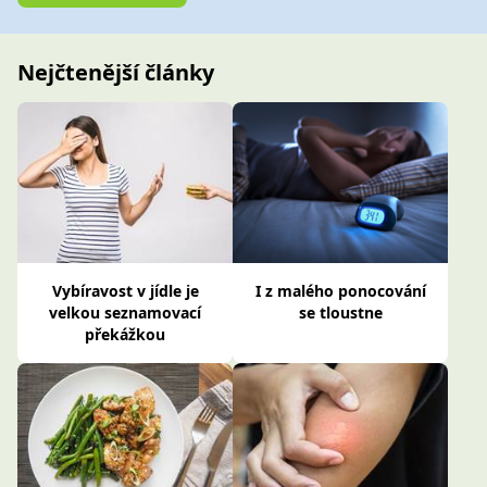
Nejčtenější články
Vybíravost v jídle je
I z malého ponocování
velkou seznamovací
se tloustne
překážkou