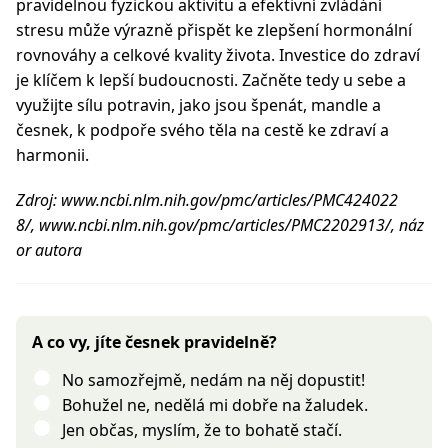
pravidelnou fyzickou aktivitu a efektivní zvládání
stresu může výrazně přispět ke zlepšení hormonální
rovnováhy a celkové kvality života. Investice do zdraví
je klíčem k lepší budoucnosti. Začněte tedy u sebe a
využijte sílu potravin, jako jsou špenát, mandle a
česnek, k podpoře svého těla na cestě ke zdraví a
harmonii.
Zdroj: www.ncbi.nlm.nih.gov/pmc/articles/PMC424022
8/, www.ncbi.nlm.nih.gov/pmc/articles/PMC2202913/, náz
or autora
A co vy, jíte česnek pravidelně?
No samozřejmě, nedám na něj dopustit!
Bohužel ne, nedělá mi dobře na žaludek.
Jen občas, myslím, že to bohatě stačí.