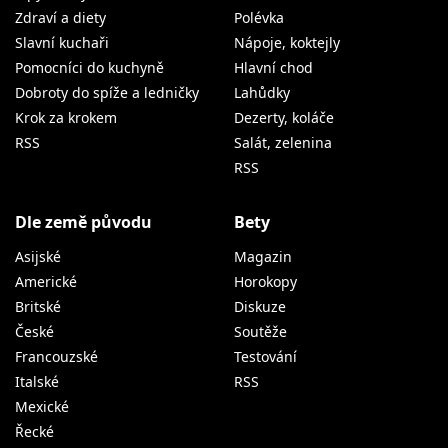
Zdraví a diety
Polévka
Slavní kuchaři
Nápoje, koktejly
Pomocníci do kuchyně
Hlavní chod
Dobroty do spíže a ledničky
Lahůdky
Krok za krokem
Dezerty, koláče
RSS
Salát, zelenina
RSS
Dle země původu
Bety
Asijské
Magazin
Americké
Horokopy
Britské
Diskuze
České
Soutěže
Francouzské
Testování
Italské
RSS
Mexické
Řecké