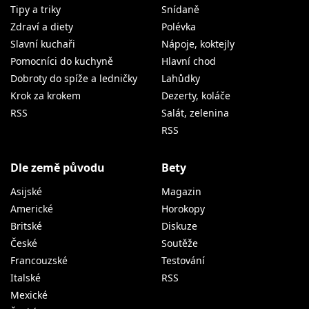
Tipy a triky
Snídaně
Zdraví a diety
Polévka
Slavní kuchaři
Nápoje, koktejly
Pomocníci do kuchyně
Hlavní chod
Dobroty do spíže a ledničky
Lahůdky
Krok za krokem
Dezerty, koláče
RSS
Salát, zelenina
RSS
Dle země původu
Bety
Asijské
Magazin
Americké
Horokopy
Britské
Diskuze
České
Soutěže
Francouzské
Testování
Italské
RSS
Mexické