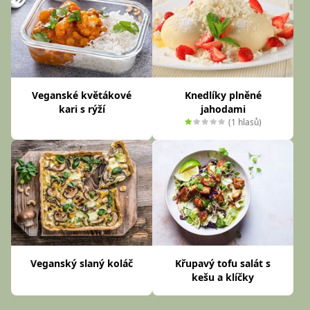
Veganské květákové
Knedlíky plněné
kari s rýží
jahodami
(1 hlasů)
Veganský slaný koláč
Křupavý tofu salát s
kešu a klíčky