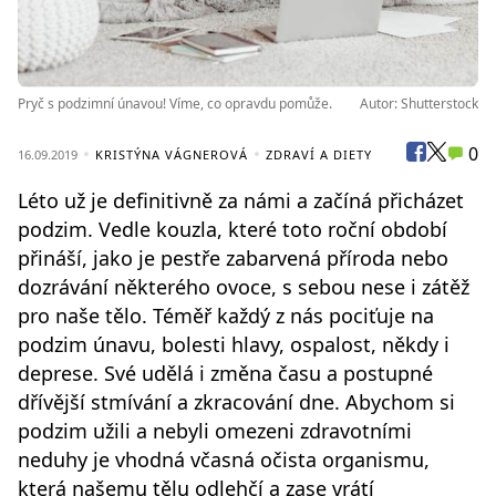
Pryč s podzimní únavou! Víme, co opravdu pomůže.
Autor: Shutterstock
0
16.09.2019
KRISTÝNA VÁGNEROVÁ
ZDRAVÍ A DIETY
Léto už je definitivně za námi a začíná přicházet
podzim. Vedle kouzla, které toto roční období
přináší, jako je pestře zabarvená příroda nebo
dozrávání některého ovoce, s sebou nese i zátěž
pro naše tělo. Téměř každý z nás pociťuje na
podzim únavu, bolesti hlavy, ospalost, někdy i
deprese. Své udělá i změna času a postupné
dřívější stmívání a zkracování dne. Abychom si
podzim užili a nebyli omezeni zdravotními
neduhy je vhodná včasná očista organismu,
která našemu tělu odlehčí a zase vrátí