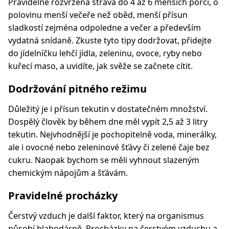
Pravidelně rozvržená strava do 4 až 6 menších porcí, o
polovinu menší večeře než oběd, menší přísun
sladkostí zejména odpoledne a večer a především
vydatná snídaně. Zkuste tyto tipy dodržovat, přidejte
do jídelníčku lehčí jídla, zeleninu, ovoce, ryby nebo
kuřecí maso, a uvidíte, jak svěže se začnete cítit.
Dodržování pitného režimu
Důležitý je i přísun tekutin v dostatečném množství.
Dospělý člověk by během dne měl vypít 2,5 až 3 litry
tekutin. Nejvhodnější je pochopitelně voda, minerálky,
ale i ovocné nebo zeleninové šťávy či zelené čaje bez
cukru. Naopak bychom se měli vyhnout slazeným
chemickým nápojům a šťávám.
Pravidelné procházky
Čerstvý vzduch je další faktor, který na organismus
působí blahodárně. Procházky na čerstvém vzduchu a