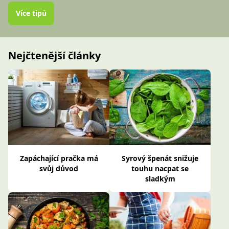
Více tipů
Nejčtenější články
Zapáchající pračka má
Syrový špenát snižuje
svůj důvod
touhu nacpat se
sladkým