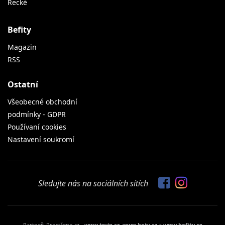
Řecké
Befity
Magazin
RSS
Ostatní
Všeobecné obchodní
podmínky - GDPR
Používaní cookies
Nastavení soukromí
Sledujte nás na sociálních sítích
Partneři Prostřeno.cz -
www.tryin.cz
,
www.bety.cz
a
www.befity.cz