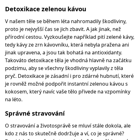
Detoxikace zelenou kávou
V našem těle se během léta nahromadily škodliviny,
proto je nejvyšší čas se jich zbavit. A jak jinak, než
přírodní cestou. Vyzkoušejte například pití zelené kávy,
tedy kávy ze zrn kávovníku, která nebyla pražena ani
jinak upravena, a jsou tak bohatá na antioxidanty.
Takováto detoxikace těla je vhodná hlavně na začátku
podzimu, aby se všechny škodliviny vyplavily z těla
pryč. Detoxikace je zásadní i pro zdárné hubnutí, které
je rovněž možné podpořit instantní zelenou kávou s
kokosem, který navíc vaše tělo přivede na vzpomínky
na léto.
Správné stravování
O stravování a životosprávě se mluví stále dokola, ale
kdo z nás to skutečně dodržuje a ví, co je správné?