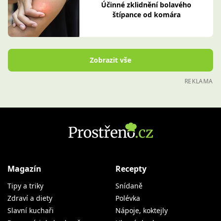
Účinné zklidnění bolavého
štípance od komára
Zobrazit vše
REKLAMA
Magazín
Recepty
Tipy a triky
Snídaně
Zdraví a diety
Polévka
Slavní kuchaři
Nápoje, koktejly