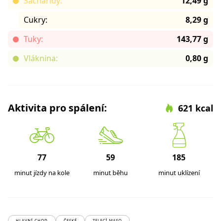
Sacharidy:
12,49 g
Cukry:
8,29 g
Tuky:
143,77 g
Vláknina:
0,80 g
Aktivita pro spálení:
621 kcal
77
59
185
minut jízdy na kole
minut běhu
minut uklízení
HLAVNÍ CHOD
ČESKÉ
TELECÍ MASO