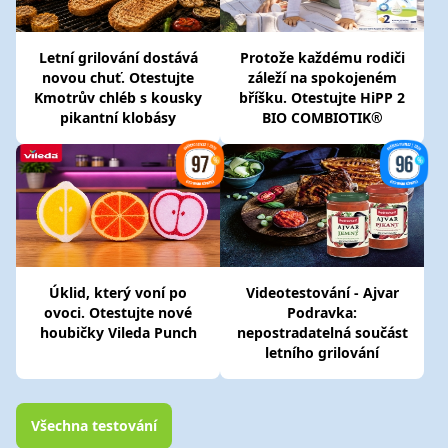
Letní grilování dostává
Protože každému rodiči
novou chuť. Otestujte
záleží na spokojeném
Kmotrův chléb s kousky
bříšku. Otestujte HiPP 2
pikantní klobásy
BIO COMBIOTIK®
Úklid, který voní po
Videotestování - Ajvar
ovoci. Otestujte nové
Podravka:
houbičky Vileda Punch
nepostradatelná součást
letního grilování
Všechna testování