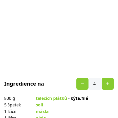
Ingredience na
800 g
telecích plátků
- kýta,filé
5 špetek
soli
1 lžíce
másla