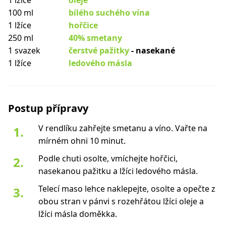
1 lžíce
oleje
100 ml
bílého suchého vína
1 lžíce
hořčice
250 ml
40% smetany
1 svazek
čerstvé pažitky
- nasekané
1 lžíce
ledového másla
Postup přípravy
V rendlíku zahřejte smetanu a víno. Vařte na
mírném ohni 10 minut.
Podle chuti osolte, vmíchejte hořčici,
nasekanou pažitku a lžíci ledového másla.
Telecí maso lehce naklepejte, osolte a opečte z
obou stran v pánvi s rozehřátou lžíci oleje a
lžíci másla doměkka.