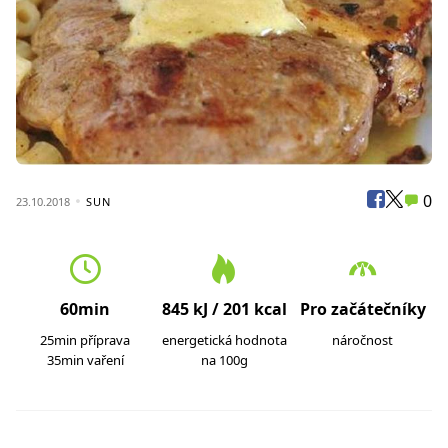
0
23.10.2018
SUN
60min
845 kJ / 201 kcal
Pro začátečníky
25min příprava
energetická hodnota
náročnost
35min vaření
na 100g