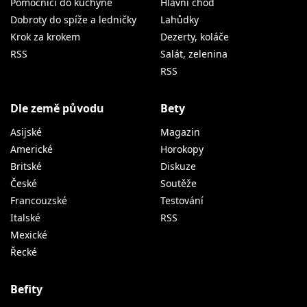
Pomocníci do kuchyně
Hlavní chod
Dobroty do spíže a ledničky
Lahůdky
Krok za krokem
Dezerty, koláče
RSS
Salát, zelenina
RSS
Dle země původu
Bety
Asijské
Magazin
Americké
Horokopy
Britské
Diskuze
České
Soutěže
Francouzské
Testování
Italské
RSS
Mexické
Řecké
Befity