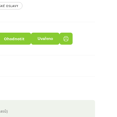
SKÉ OSLAVY
Ohodnotit
Uvařeno
lasů)