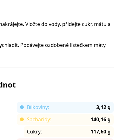
akrájejte. Vložte do vody, přidejte cukr, mátu a
ychladit. Podávejte ozdobené lístečkem máty.
odnot
Bílkoviny:
3,12 g
Sacharidy:
140,16 g
Cukry:
117,60 g