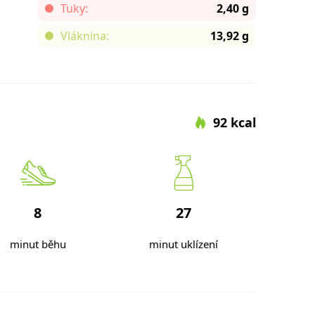
Tuky:
2,40 g
Vláknina:
13,92 g
92 kcal
8
27
minut běhu
minut uklízení