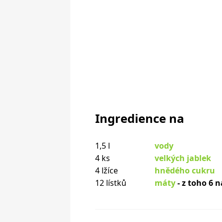
Ingredience na
1,5 l
vody
4 ks
velkých jablek
4 lžíce
hnědého cukru
12 lístků
máty
- z toho 6 