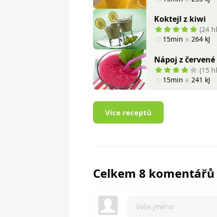
Koktejl z kiwi
(24 h
15min
264 kJ
Nápoj z červené
(15 h
15min
241 kJ
Více receptů
Celkem 8 komentářů