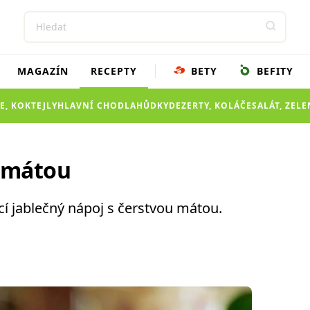
MAGAZÍN
RECEPTY
BETY
BEFITY
E, KOKTEJLY
HLAVNÍ CHOD
LAHŮDKY
DEZERTY, KOLÁČE
SALÁT, ZEL
s mátou
cí jablečný nápoj s čerstvou mátou.