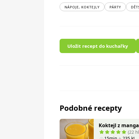
NÁPOJE, KOKTEJLY
PÁRTY
DĚT
Uložit recept do kuchařky
Podobné recepty
Koktejl z manga
(22 h
15min
235 kJ