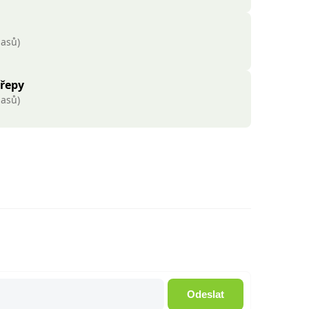
lasů)
 řepy
lasů)
Odeslat