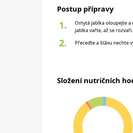
Postup přípravy
Omytá jablka oloupejte a n
jablka vařte, až se rozvaří.
Přeceďte a šťávu nechte v
Složení nutričních h