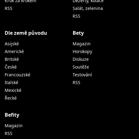
Krok za krokem
Dezerty, koláče
RSS
Salát, zelenina
RSS
Dle země původu
Bety
Asijské
Magazin
Americké
Horokopy
Britské
Diskuze
České
Soutěže
Francouzské
Testování
Italské
RSS
Mexické
Řecké
Befity
Magazin
RSS