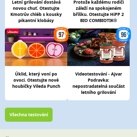
Letní grilování dostává
Protože každému rodiči
novou chuť. Otestujte
záleží na spokojeném
Kmotrův chléb s kousky
bříšku. Otestujte HiPP 2
pikantní klobásy
BIO COMBIOTIK®
Úklid, který voní po
Videotestování - Ajvar
ovoci. Otestujte nové
Podravka:
houbičky Vileda Punch
nepostradatelná součást
letního grilování
Všechna testování