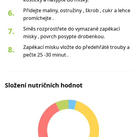
Přidejte maliny, ostružiny , škrob , cukr a lehce
promíchejte .
Směs rozprostřete do vymazané zapékací
misky , povrch posypte drobenkou.
Zapékací misku vložte do předehřáté trouby a
pečte 25 -30 minut .
Složení nutričních hodnot