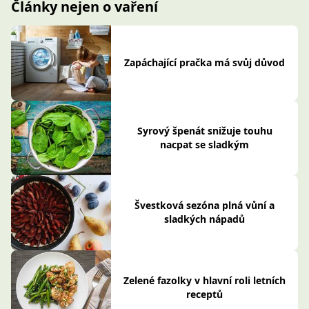
Články nejen o vaření
Zapáchající pračka má svůj důvod
Syrový špenát snižuje touhu
nacpat se sladkým
Švestková sezóna plná vůní a
sladkých nápadů
Zelené fazolky v hlavní roli letních
receptů