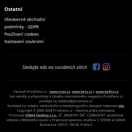
Ostatní
Všeobecné obchodní
podmínky - GDPR
Používaní cookies
Nastavení soukromí
Sledujte nás na sociálních sítích
Partneři Prostřeno.cz -
www.tryin.cz
,
www.bety.cz
a
www.befity.cz
Své náměty a připomínky k obsahu internetového magazínu Prostřeno.cz
posílejte na redakce@prostreno.cz.
Kontakty na redakci, obchodního a marketingového zástupce naleznete
zde.
Copyright © 2009-2024 Prostreno.cz - všechna práva vyhrazena.
Provozuje
OMAX Holding s.r.o.
, IČ: 28628187, DIČ: CZ28628187, společnost
vedená u Městského soudu v Praze pod spisovou značkou C 325936 se sídlem
Bucharova 1281/2, 158 00, Praha 5