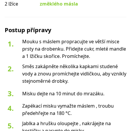
2 lžíce
změklého másla
Postup přípravy
Mouku s máslem propracujte ve větší misce
prsty na drobenku. Přidejte cukr, mleté mandle
a 1 lžičku skořice. Promíchejte.
Směs zakápněte několika kapkami studené
vody a znovu promíchejte vidličkou, aby vznikly
stejnoměrné drobky.
Misku dejte na 10 minut do mrazáku.
Zapékací misku vymažte máslem , troubu
předehřejte na 180 °C.
Jablka a hrušku oloupejte , nakrájejte na
kostičky a nasypte do misky.