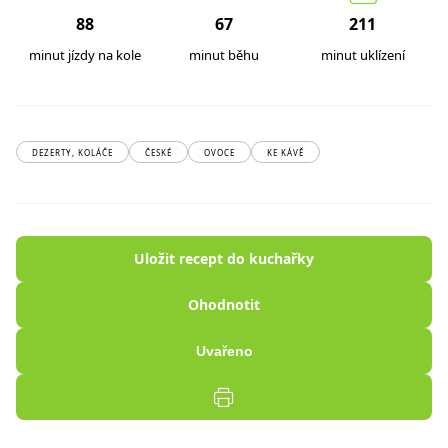
88
67
211
minut jízdy na kole
minut běhu
minut uklízení
DEZERTY, KOLÁČE
ČESKÉ
OVOCE
KE KÁVĚ
Uložit recept do kuchařky
Ohodnotit
Uvařeno