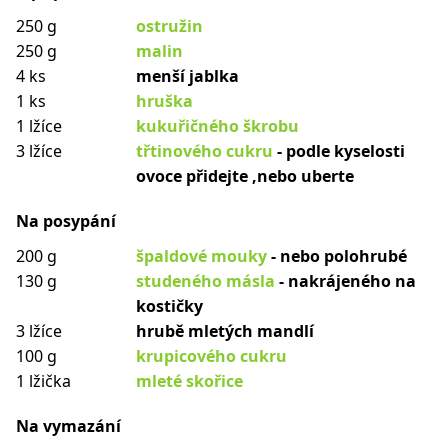
250 g
ostružin
250 g
malin
4 ks
menší jablka
1 ks
hruška
1 lžíce
kukuřičného škrobu
3 lžíce
třtinového cukru
- podle kyselosti
ovoce přidejte ,nebo uberte
Na posypání
200 g
špaldové mouky
- nebo polohrubé
130 g
studeného másla
- nakrájeného na
kostičky
3 lžíce
hrubě mletých mandlí
100 g
krupicového cukru
1 lžička
mleté skořice
Na vymazání