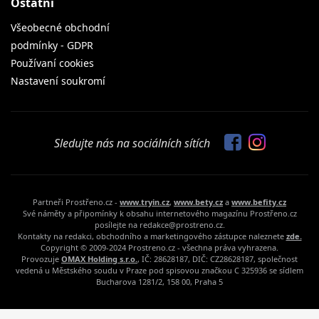
Ostatní
Všeobecné obchodní
podmínky - GDPR
Používaní cookies
Nastavení soukromí
Sledujte nás na sociálních sítích
Partneři Prostřeno.cz -
www.tryin.cz
,
www.bety.cz
a
www.befity.cz
Své náměty a připomínky k obsahu internetového magazínu Prostřeno.cz
posílejte na redakce@prostreno.cz.
Kontakty na redakci, obchodního a marketingového zástupce naleznete
zde.
Copyright © 2009-2024 Prostreno.cz - všechna práva vyhrazena.
Provozuje
OMAX Holding s.r.o.
, IČ: 28628187, DIČ: CZ28628187, společnost
vedená u Městského soudu v Praze pod spisovou značkou C 325936 se sídlem
Bucharova 1281/2, 158 00, Praha 5