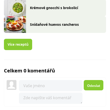
Krémové gnocchi s brokolicí
Snídaňové huevos rancheros
Více receptů
Celkem 0 komentářů
Odeslat