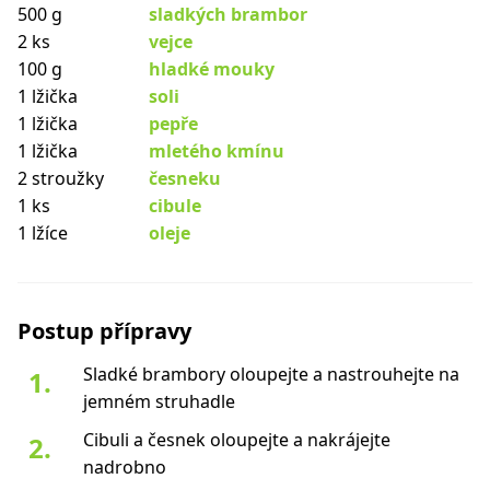
500 g
sladkých brambor
2 ks
vejce
100 g
hladké mouky
1 lžička
soli
1 lžička
pepře
1 lžička
mletého kmínu
2 stroužky
česneku
1 ks
cibule
1 lžíce
oleje
Postup přípravy
Sladké brambory oloupejte a nastrouhejte na
jemném struhadle
Cibuli a česnek oloupejte a nakrájejte
nadrobno