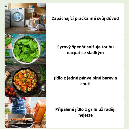
Zapáchající pračka má svůj důvod
Syrový špenát snižuje touhu
nacpat se sladkým
Jídlo z jedné pánve plné barev a
chutí
Připálené jídlo z grilu už raději
nejezte