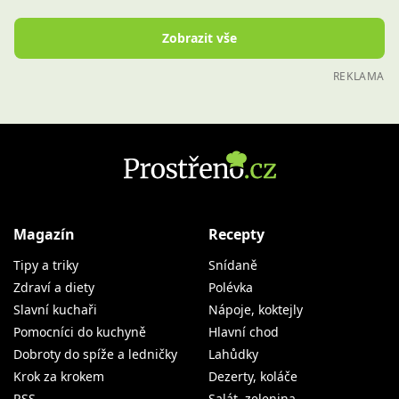
Zobrazit vše
REKLAMA
Magazín
Recepty
Tipy a triky
Snídaně
Zdraví a diety
Polévka
Slavní kuchaři
Nápoje, koktejly
Pomocníci do kuchyně
Hlavní chod
Dobroty do spíže a ledničky
Lahůdky
Krok za krokem
Dezerty, koláče
RSS
Salát, zelenina