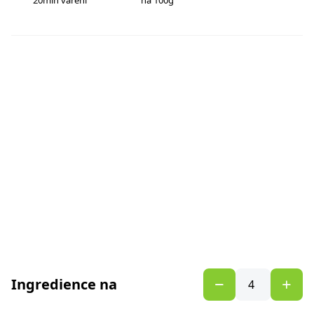
20min vaření
na 100g
Ingredience na