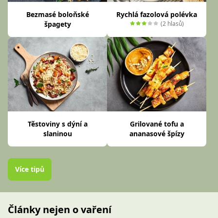
Bezmasé boloňské
Rychlá fazolová polévka
špagety
(2 hlasů)
Těstoviny s dýní a
Grilované tofu a
slaninou
ananasové špízy
Více tipů
Články nejen o vaření