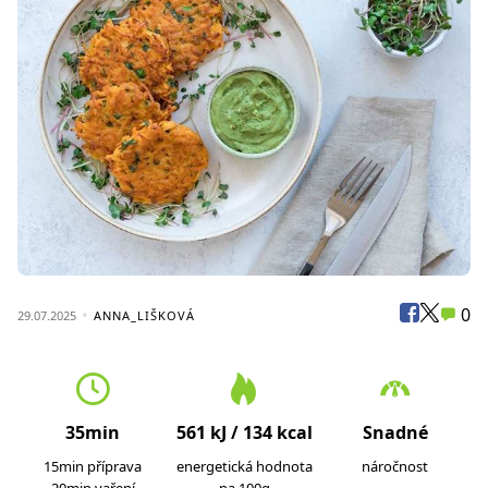
0
29.07.2025
ANNA_LIŠKOVÁ
35min
561 kJ / 134 kcal
Snadné
15min příprava
energetická hodnota
náročnost