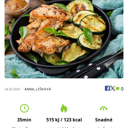
0
24.02.2025
ANNA_LIŠKOVÁ
35min
515 kJ / 123 kcal
Snadné