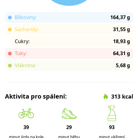
Bílkoviny:
164,37 g
Sacharidy:
31,55 g
Cukry:
18,93 g
Tuky:
64,31 g
Vláknina:
5,68 g
Aktivita pro spálení:
313 kcal
39
29
93
minut jízdy na kole
minut běhu
minut uklízení