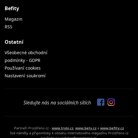
Befity
Magazin
RSS
Ostatní
Všeobecné obchodní
podmínky - GDPR
Používaní cookies
Nastavení soukromí
Sledujte nás na sociálních sítích
Partneři Prostřeno.cz -
www.tryin.cz
,
www.bety.cz
a
www.befity.cz
Své náměty a připomínky k obsahu internetového magazínu Prostřeno.cz
posílejte na redakce@prostreno.cz.