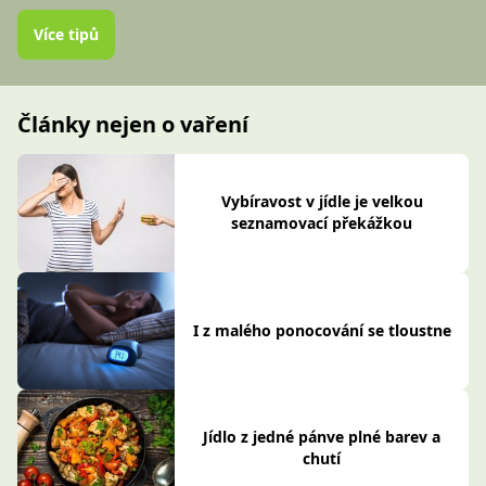
Více tipů
Články nejen o vaření
Vybíravost v jídle je velkou
seznamovací překážkou
I z malého ponocování se tloustne
Jídlo z jedné pánve plné barev a
chutí