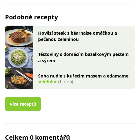
Podobné recepty
Hovězí steak s béarnaise omáčkou a
pečenou zeleninou
Těstoviny s domácím bazalkovým pestem
a sýrem
Soba nudle s kuřecím masem a edamame
(1 hlasů)
Více receptů
Celkem 0 komentářů