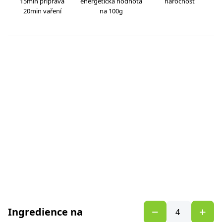
15min příprava
energetická hodnota
náročnost
20min vaření
na 100g
Ingredience na