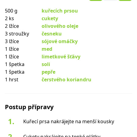
500 g
kuřecích prsou
2 ks
cukety
2 lžíce
olivového oleje
3 stroužky
česneku
3 lžíce
sójové omáčky
1 lžíce
med
1 lžíce
limetkové šťávy
1 špetka
soli
1 špetka
pepře
1 hrst
čerstvého koriandru
Postup přípravy
Kuřecí prsa nakrájejte na menší kousky
Cukety nakrájejte na tenké plátky