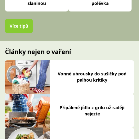
slaninou
polévka
Více tipů
Články nejen o vaření
Vonné ubrousky do sušičky pod
palbou kritiky
Připálené jídlo z grilu už raději
nejezte