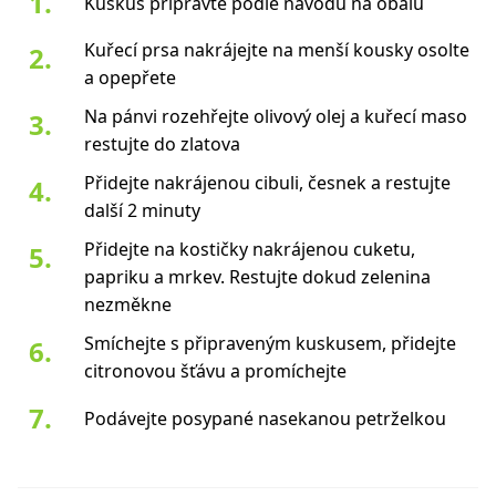
Kuskus připravte podle návodu na obalu
Kuřecí prsa nakrájejte na menší kousky osolte
a opepřete
Na pánvi rozehřejte olivový olej a kuřecí maso
restujte do zlatova
Přidejte nakrájenou cibuli, česnek a restujte
další 2 minuty
Přidejte na kostičky nakrájenou cuketu,
papriku a mrkev. Restujte dokud zelenina
nezměkne
Smíchejte s připraveným kuskusem, přidejte
citronovou šťávu a promíchejte
Podávejte posypané nasekanou petrželkou