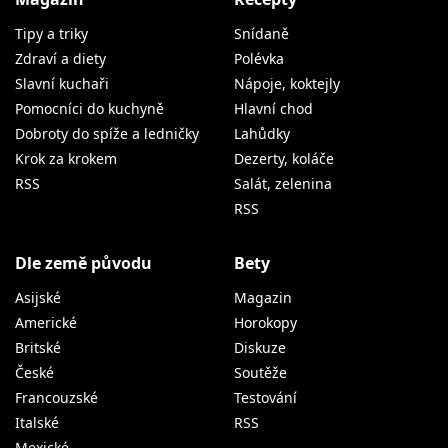
Tipy a triky
Snídaně
Zdraví a diety
Polévka
Slavní kuchaři
Nápoje, koktejly
Pomocníci do kuchyně
Hlavní chod
Dobroty do spíže a ledničky
Lahůdky
Krok za krokem
Dezerty, koláče
RSS
Salát, zelenina
RSS
Dle země původu
Bety
Asijské
Magazin
Americké
Horokopy
Britské
Diskuze
České
Soutěže
Francouzské
Testování
Italské
RSS
Mexické