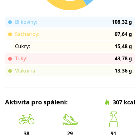
Bílkoviny:
108,32 g
Sacharidy:
97,64 g
Cukry:
15,48 g
Tuky:
43,78 g
Vláknina:
13,36 g
Aktivita pro spálení:
307 kcal
38
29
91