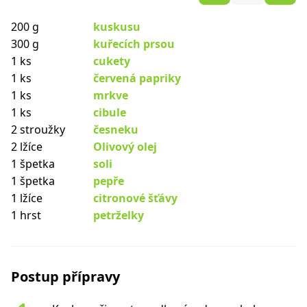
200 g
kuskusu
300 g
kuřecích prsou
1 ks
cukety
1 ks
červená papriky
1 ks
mrkve
1 ks
cibule
2 stroužky
česneku
2 lžíce
Olivový olej
1 špetka
soli
1 špetka
pepře
1 lžíce
citronové šťávy
1 hrst
petrželky
Postup přípravy